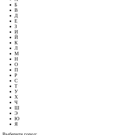
Б
В
Д
Е
З
И
Й
К
Л
М
Н
О
П
Р
С
Т
У
Х
Ч
Ш
Э
Ю
Я
Выберите город: