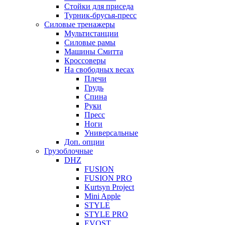
Стойки для приседа
Турник-брусья-пресс
Силовые тренажеры
Мультистанции
Силовые рамы
Машины Смитта
Кроссоверы
На свободных весах
Плечи
Грудь
Спина
Руки
Пресс
Ноги
Универсальные
Доп. опции
Грузоблочные
DHZ
FUSION
FUSION PRO
Kurtsyn Project
Mini Apple
STYLE
STYLE PRO
EVOST