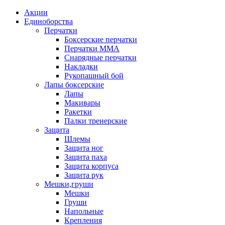
Акции
Единоборства
Перчатки
Боксерские перчатки
Перчатки ММА
Снарядные перчатки
Накладки
Рукопашный бой
Лапы боксерские
Лапы
Макивары
Ракетки
Палки тренерские
Защита
Шлемы
Защита ног
Защита паха
Защита корпуса
Защита рук
Мешки,груши
Мешки
Груши
Напольные
Крепления