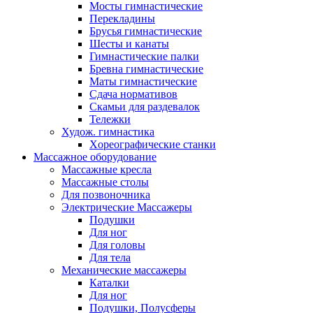
Мосты гимнастические
Перекладины
Брусья гимнастические
Шесты и канаты
Гимнастические палки
Бревна гимнастические
Маты гимнастические
Сдача нормативов
Скамьи для раздевалок
Тележки
Худож. гимнастика
Xореографические станки
Массажное оборудование
Массажные кресла
Массажные столы
Для позвоночника
Электрические Массажеры
Подушки
Для ног
Для головы
Для тела
Механические массажеры
Каталки
Для ног
Подушки, Полусферы