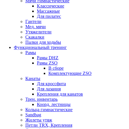
Мячи гимнастические
Классические
Массажные
Для пилатес
Гантели
Мед. мячи
Утяжелители
Скакалки
Палки для ходьбы
Функциональный тренинг
Рамы
Рамы DHZ
Рамы ZSO
В сборе
Комплектующие ZSO
Канаты
Для кроссфита
Для лазания
Крепления для канатов
Трен. инвентарь
Коорд. лестницы
Кольца гимнастические
Sandbag
Жилеты утяж
Петли TRX, Крепления