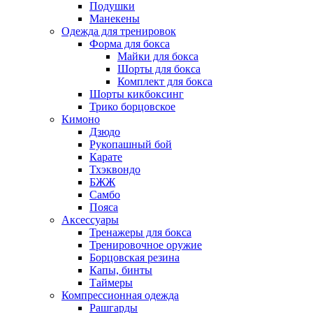
Подушки
Манекены
Одежда для тренировок
Форма для бокса
Майки для бокса
Шорты для бокса
Комплект для бокса
Шорты кикбоксинг
Трико борцовское
Кимоно
Дзюдо
Рукопашный бой
Карате
Тхэквондо
БЖЖ
Самбо
Пояса
Аксессуары
Тренажеры для бокса
Тренировочное оружие
Борцовская резина
Капы, бинты
Таймеры
Компрессионная одежда
Рашгарды