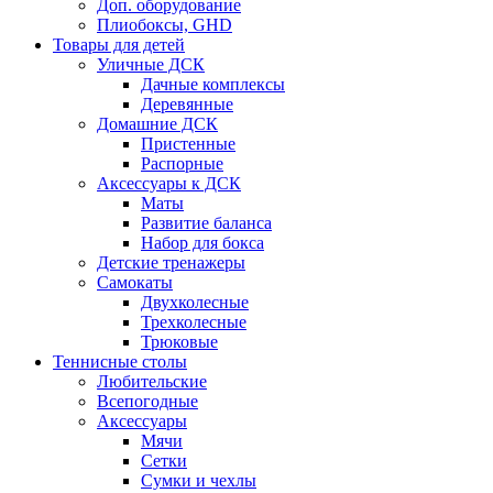
Доп. оборудование
Плиобоксы, GHD
Товары для детей
Уличные ДСК
Дачные комплексы
Деревянные
Домашние ДСК
Пристенные
Распорные
Аксесcуары к ДСК
Маты
Развитие баланса
Набор для бокса
Детские тренажеры
Самокаты
Двухколесные
Трехколесные
Трюковые
Теннисные столы
Любительские
Всепогодные
Аксессуары
Мячи
Сетки
Сумки и чехлы