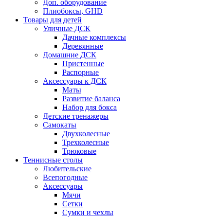
Доп. оборудование
Плиобоксы, GHD
Товары для детей
Уличные ДСК
Дачные комплексы
Деревянные
Домашние ДСК
Пристенные
Распорные
Аксесcуары к ДСК
Маты
Развитие баланса
Набор для бокса
Детские тренажеры
Самокаты
Двухколесные
Трехколесные
Трюковые
Теннисные столы
Любительские
Всепогодные
Аксессуары
Мячи
Сетки
Сумки и чехлы