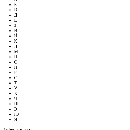
Б
В
Д
Е
З
И
Й
К
Л
М
Н
О
П
Р
С
Т
У
Х
Ч
Ш
Э
Ю
Я
Выберите город: