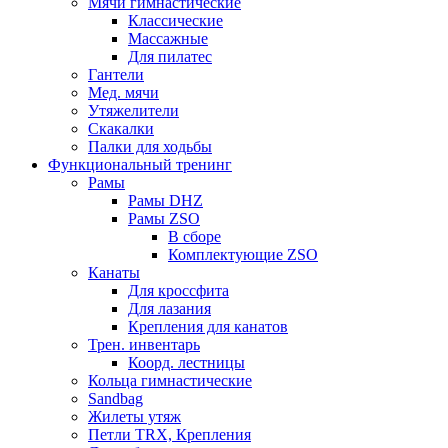
Мячи гимнастические
Классические
Массажные
Для пилатес
Гантели
Мед. мячи
Утяжелители
Скакалки
Палки для ходьбы
Функциональный тренинг
Рамы
Рамы DHZ
Рамы ZSO
В сборе
Комплектующие ZSO
Канаты
Для кроссфита
Для лазания
Крепления для канатов
Трен. инвентарь
Коорд. лестницы
Кольца гимнастические
Sandbag
Жилеты утяж
Петли TRX, Крепления