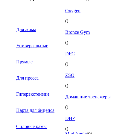
Oxygen
()
Для жима
Bronze Gym
()
Универсальные
DFC
Прямые
()
ZSO
Для пресса
()
Гиперэкстензии
Домашние тренажеры
()
Парта для бицепса
DHZ
Силовые рамы
()
Mini Apple
(9)