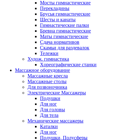
Мосты гимнастические
Перекладины
Брусья гимнастические
Шесты и канаты
Гимнастические палки
Бревна гимнастические
Маты гимнастические
Сдача нормативов
Скамьи для раздевалок
Тележки
Худож. гимнастика
Xореографические станки
Массажное оборудование
Массажные кресла
Массажные столы
Для позвоночника
Электрические Массажеры
Подушки
Для ног
Для головы
Для тела
Механические массажеры
Каталки
Для ног
Подушки, Полусферы