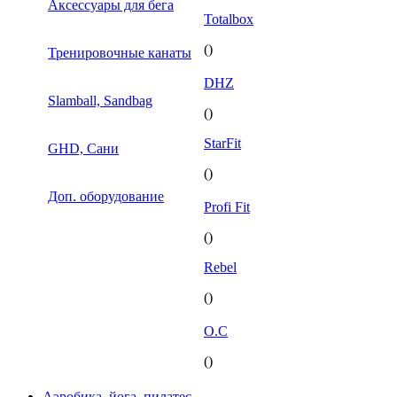
Аксессуары для бега
Totalbox
()
Тренировочные канаты
DHZ
Slamball, Sandbag
()
StarFit
GHD, Сани
()
Доп. оборудование
Profi Fit
()
Rebel
()
O.C
()
Аэробика, йога, пилатес