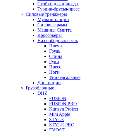
Стойки для приседа
Турник-брусья-пресс
Силовые тренажеры
Мультистанции
Силовые рамы
Машины Смитта
Кроссоверы
На свободных весах
Плечи
Грудь
Спина
Руки
Пресс
Ноги
Универсальные
Доп. опции
Грузоблочные
DHZ
FUSION
FUSION PRO
Kurtsyn Project
Mini Apple
STYLE
STYLE PRO
EVOST