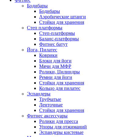
Фитнес
Бодибары
Бодибары
Аэробические штанги
Стойки для хранения
Степ платформы
Степ-платформы
Баланс-платформы
Фитнес батут
Йога, Пилатес
Коврики
Блоки для йоги
Мячи для МФР
Ролики, Цилиндры
Ремни для йоги
Стойки для хранения
Кольцо для пилатес
Эспандеры
Трубчатые
Ленточные
Стойки для хранения
Фитнес аксессуары
Ролики для пресса
Упоры для отжиманий
Эспандеры кистевые