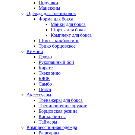
Подушки
Манекены
Одежда для тренировок
Форма для бокса
Майки для бокса
Шорты для бокса
Комплект для бокса
Шорты кикбоксинг
Трико борцовское
Кимоно
Дзюдо
Рукопашный бой
Карате
Тхэквондо
БЖЖ
Самбо
Пояса
Аксессуары
Тренажеры для бокса
Тренировочное оружие
Борцовская резина
Капы, бинты
Таймеры
Компрессионная одежда
Рашгарды