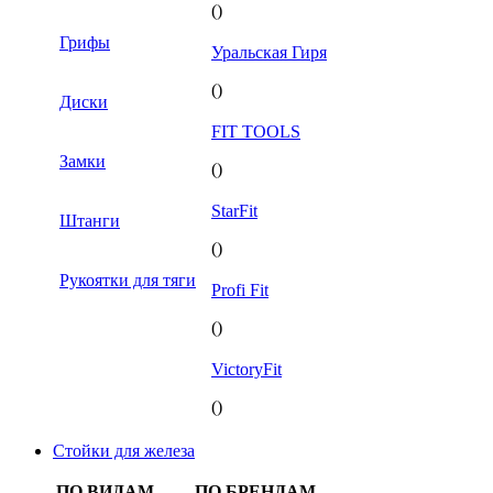
()
Грифы
Уральская Гиря
()
Диски
FIT TOOLS
Замки
()
StarFit
Штанги
()
Рукоятки для тяги
Profi Fit
()
VictoryFit
()
Стойки для железа
ПО ВИДАМ
ПО БРЕНДАМ