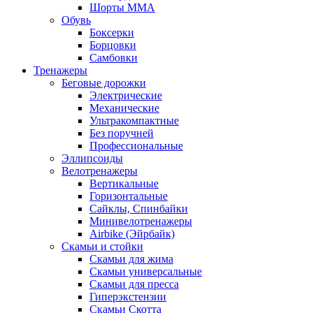
Шорты MMA
Обувь
Боксерки
Борцовки
Самбовки
Тренажеры
Беговые дорожки
Электрические
Механические
Ультракомпактные
Без поручней
Профессиональные
Эллипсоиды
Велотренажеры
Вертикальные
Горизонтальные
Сайклы, Спинбайки
Минивелотренажеры
Airbike (Эйрбайк)
Скамьи и стойки
Скамьи для жима
Скамьи универсальные
Скамьи для пресса
Гиперэкстензии
Скамьи Скотта