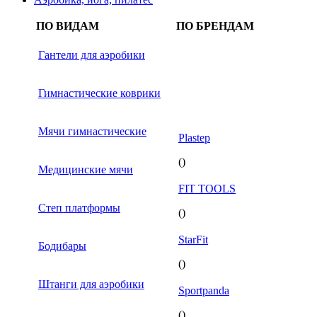
ПО ВИДАМ
ПО БРЕНДАМ
Гантели для аэробики
Гимнастические коврики
Мячи гимнастические
Plastep
()
Медицинские мячи
FIT TOOLS
Степ платформы
()
StarFit
Бодибары
()
Штанги для аэробики
Sportpanda
()