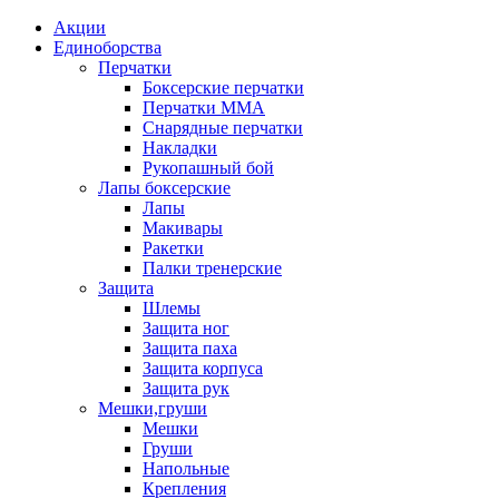
Акции
Единоборства
Перчатки
Боксерские перчатки
Перчатки ММА
Снарядные перчатки
Накладки
Рукопашный бой
Лапы боксерские
Лапы
Макивары
Ракетки
Палки тренерские
Защита
Шлемы
Защита ног
Защита паха
Защита корпуса
Защита рук
Мешки,груши
Мешки
Груши
Напольные
Крепления