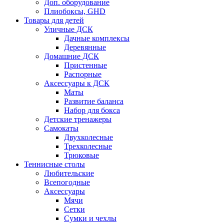
Доп. оборудование
Плиобоксы, GHD
Товары для детей
Уличные ДСК
Дачные комплексы
Деревянные
Домашние ДСК
Пристенные
Распорные
Аксесcуары к ДСК
Маты
Развитие баланса
Набор для бокса
Детские тренажеры
Самокаты
Двухколесные
Трехколесные
Трюковые
Теннисные столы
Любительские
Всепогодные
Аксессуары
Мячи
Сетки
Сумки и чехлы