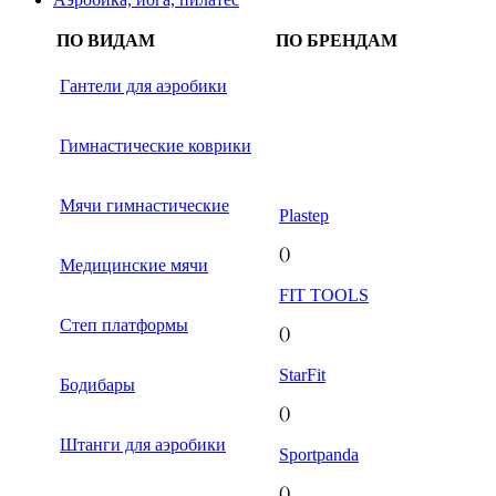
ПО ВИДАМ
ПО БРЕНДАМ
Гантели для аэробики
Гимнастические коврики
Мячи гимнастические
Plastep
()
Медицинские мячи
FIT TOOLS
Степ платформы
()
StarFit
Бодибары
()
Штанги для аэробики
Sportpanda
()