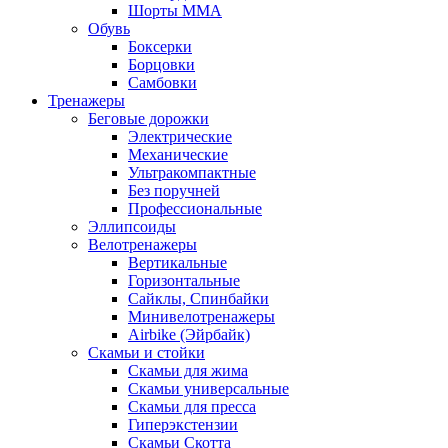
Шорты MMA
Обувь
Боксерки
Борцовки
Самбовки
Тренажеры
Беговые дорожки
Электрические
Механические
Ультракомпактные
Без поручней
Профессиональные
Эллипсоиды
Велотренажеры
Вертикальные
Горизонтальные
Сайклы, Спинбайки
Минивелотренажеры
Airbike (Эйрбайк)
Скамьи и стойки
Скамьи для жима
Скамьи универсальные
Скамьи для пресса
Гиперэкстензии
Скамьи Скотта