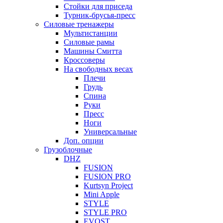
Стойки для приседа
Турник-брусья-пресс
Силовые тренажеры
Мультистанции
Силовые рамы
Машины Смитта
Кроссоверы
На свободных весах
Плечи
Грудь
Спина
Руки
Пресс
Ноги
Универсальные
Доп. опции
Грузоблочные
DHZ
FUSION
FUSION PRO
Kurtsyn Project
Mini Apple
STYLE
STYLE PRO
EVOST