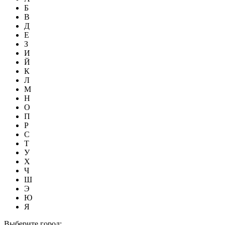
Б
В
Д
Е
З
И
Й
К
Л
М
Н
О
П
Р
С
Т
У
Х
Ч
Ш
Э
Ю
Я
Выберите город: