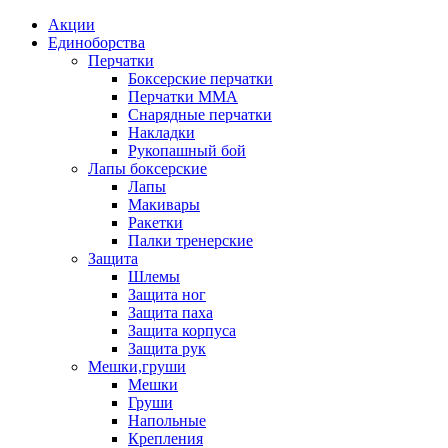
Акции
Единоборства
Перчатки
Боксерские перчатки
Перчатки ММА
Снарядные перчатки
Накладки
Рукопашный бой
Лапы боксерские
Лапы
Макивары
Ракетки
Палки тренерские
Защита
Шлемы
Защита ног
Защита паха
Защита корпуса
Защита рук
Мешки,груши
Мешки
Груши
Напольные
Крепления