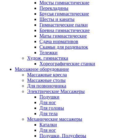
Мосты гимнастические
Перекладины
Брусья гимнастические
Шесты и канаты
Гимнастические палки
Бревна гимнастические
Маты гимнастические
Сдача нормативов
Скамьи для раздевалок
Тележки
Худож. гимнастика
Xореографические станки
Массажное оборудование
Массажные кресла
Массажные столы
Для позвоночника
Электрические Массажеры
Подушки
Для ног
Для головы
Для тела
Механические массажеры
Каталки
Для ног
Подушки, Полусферы