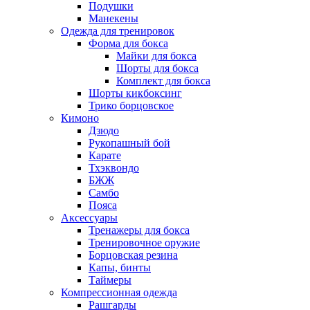
Подушки
Манекены
Одежда для тренировок
Форма для бокса
Майки для бокса
Шорты для бокса
Комплект для бокса
Шорты кикбоксинг
Трико борцовское
Кимоно
Дзюдо
Рукопашный бой
Карате
Тхэквондо
БЖЖ
Самбо
Пояса
Аксессуары
Тренажеры для бокса
Тренировочное оружие
Борцовская резина
Капы, бинты
Таймеры
Компрессионная одежда
Рашгарды