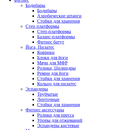
Фитнес
Бодибары
Бодибары
Аэробические штанги
Стойки для хранения
Степ платформы
Степ-платформы
Баланс-платформы
Фитнес батут
Йога, Пилатес
Коврики
Блоки для йоги
Мячи для МФР
Ролики, Цилиндры
Ремни для йоги
Стойки для хранения
Кольцо для пилатес
Эспандеры
Трубчатые
Ленточные
Стойки для хранения
Фитнес аксессуары
Ролики для пресса
Упоры для отжиманий
Эспандеры кистевые