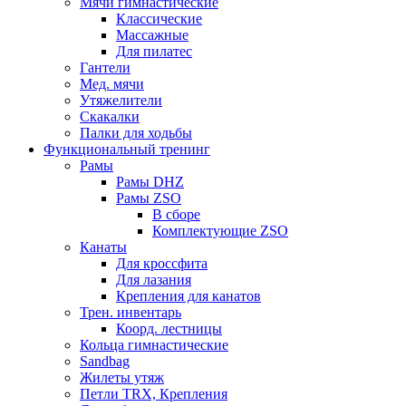
Мячи гимнастические
Классические
Массажные
Для пилатес
Гантели
Мед. мячи
Утяжелители
Скакалки
Палки для ходьбы
Функциональный тренинг
Рамы
Рамы DHZ
Рамы ZSO
В сборе
Комплектующие ZSO
Канаты
Для кроссфита
Для лазания
Крепления для канатов
Трен. инвентарь
Коорд. лестницы
Кольца гимнастические
Sandbag
Жилеты утяж
Петли TRX, Крепления