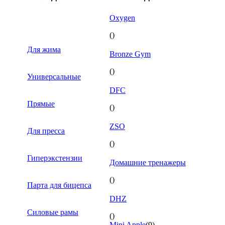
Oxygen
()
Для жима
Bronze Gym
()
Универсальные
DFC
Прямые
()
ZSO
Для пресса
()
Гиперэкстензии
Домашние тренажеры
()
Парта для бицепса
DHZ
Силовые рамы
()
Mini Apple
(9)