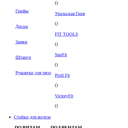
()
Грифы
Уральская Гиря
()
Диски
FIT TOOLS
Замки
()
StarFit
Штанги
()
Рукоятки для тяги
Profi Fit
()
VictoryFit
()
Стойки для железа
ПО ВИДАМ
ПО БРЕНДАМ