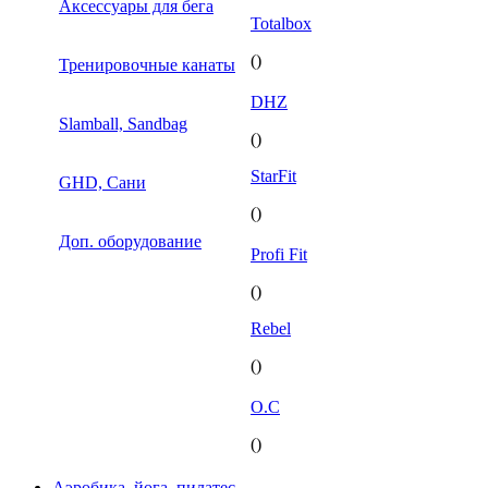
Аксессуары для бега
Totalbox
()
Тренировочные канаты
DHZ
Slamball, Sandbag
()
StarFit
GHD, Сани
()
Доп. оборудование
Profi Fit
()
Rebel
()
O.C
()
Аэробика, йога, пилатес