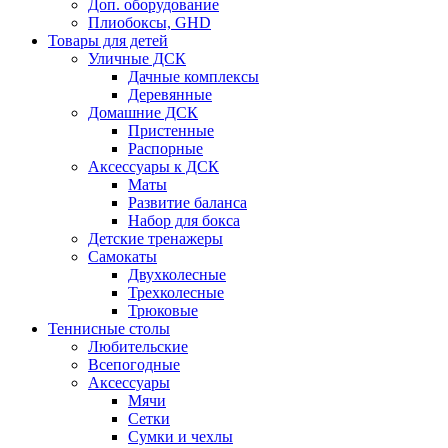
Доп. оборудование
Плиобоксы, GHD
Товары для детей
Уличные ДСК
Дачные комплексы
Деревянные
Домашние ДСК
Пристенные
Распорные
Аксесcуары к ДСК
Маты
Развитие баланса
Набор для бокса
Детские тренажеры
Самокаты
Двухколесные
Трехколесные
Трюковые
Теннисные столы
Любительские
Всепогодные
Аксессуары
Мячи
Сетки
Сумки и чехлы