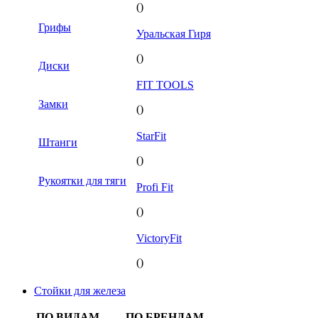
()
Грифы
Уральская Гиря
()
Диски
FIT TOOLS
Замки
()
StarFit
Штанги
()
Рукоятки для тяги
Profi Fit
()
VictoryFit
()
Стойки для железа
ПО ВИДАМ
ПО БРЕНДАМ