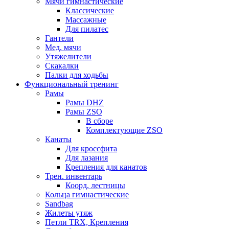
Мячи гимнастические
Классические
Массажные
Для пилатес
Гантели
Мед. мячи
Утяжелители
Скакалки
Палки для ходьбы
Функциональный тренинг
Рамы
Рамы DHZ
Рамы ZSO
В сборе
Комплектующие ZSO
Канаты
Для кроссфита
Для лазания
Крепления для канатов
Трен. инвентарь
Коорд. лестницы
Кольца гимнастические
Sandbag
Жилеты утяж
Петли TRX, Крепления