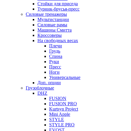
Стойки для приседа
Турник-брусья-пресс
Силовые тренажеры
Мультистанции
Силовые рамы
Машины Смитта
Кроссоверы
На свободных весах
Плечи
Грудь
Спина
Руки
Пресс
Ноги
Универсальные
Доп. опции
Грузоблочные
DHZ
FUSION
FUSION PRO
Kurtsyn Project
Mini Apple
STYLE
STYLE PRO
EVOST