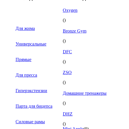
Oxygen
()
Для жима
Bronze Gym
()
Универсальные
DFC
Прямые
()
ZSO
Для пресса
()
Гиперэкстензии
Домашние тренажеры
()
Парта для бицепса
DHZ
Силовые рамы
()
Mini Apple
(9)