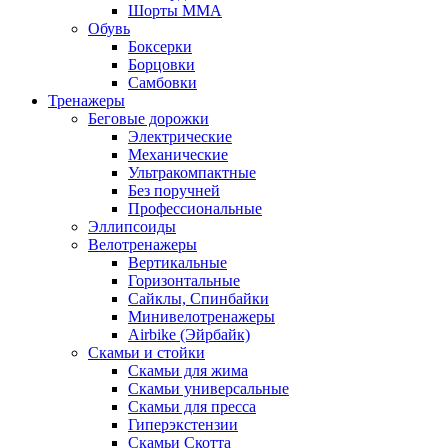
Шорты MMA
Обувь
Боксерки
Борцовки
Самбовки
Тренажеры
Беговые дорожки
Электрические
Механические
Ультракомпактные
Без поручней
Профессиональные
Эллипсоиды
Велотренажеры
Вертикальные
Горизонтальные
Сайклы, Спинбайки
Минивелотренажеры
Airbike (Эйрбайк)
Скамьи и стойки
Скамьи для жима
Скамьи универсальные
Скамьи для пресса
Гиперэкстензии
Скамьи Скотта