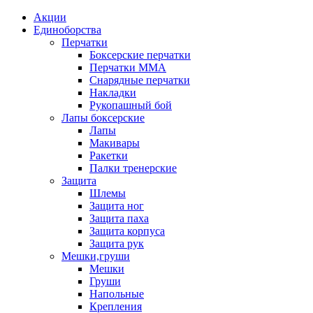
Акции
Единоборства
Перчатки
Боксерские перчатки
Перчатки ММА
Снарядные перчатки
Накладки
Рукопашный бой
Лапы боксерские
Лапы
Макивары
Ракетки
Палки тренерские
Защита
Шлемы
Защита ног
Защита паха
Защита корпуса
Защита рук
Мешки,груши
Мешки
Груши
Напольные
Крепления