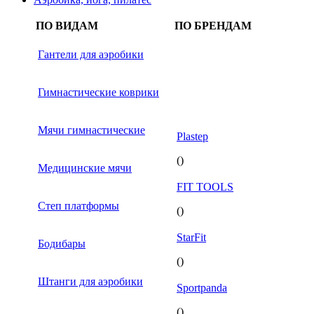
ПО ВИДАМ
ПО БРЕНДАМ
Гантели для аэробики
Гимнастические коврики
Мячи гимнастические
Plastep
()
Медицинские мячи
FIT TOOLS
Степ платформы
()
StarFit
Бодибары
()
Штанги для аэробики
Sportpanda
()