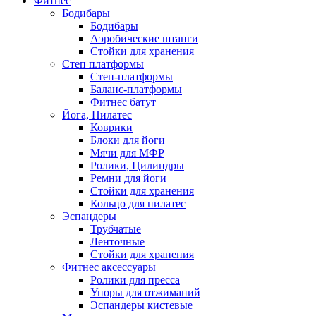
Фитнес
Бодибары
Бодибары
Аэробические штанги
Стойки для хранения
Степ платформы
Степ-платформы
Баланс-платформы
Фитнес батут
Йога, Пилатес
Коврики
Блоки для йоги
Мячи для МФР
Ролики, Цилиндры
Ремни для йоги
Стойки для хранения
Кольцо для пилатес
Эспандеры
Трубчатые
Ленточные
Стойки для хранения
Фитнес аксессуары
Ролики для пресса
Упоры для отжиманий
Эспандеры кистевые