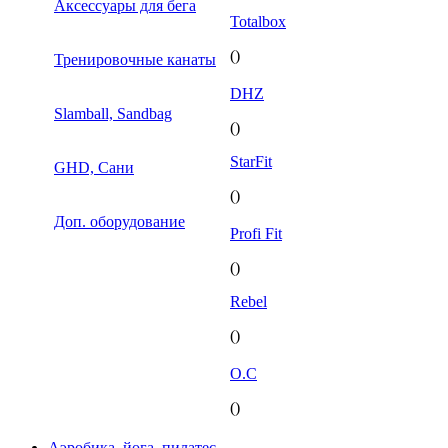
Аксессуары для бега
Totalbox
()
Тренировочные канаты
DHZ
Slamball, Sandbag
()
StarFit
GHD, Сани
()
Доп. оборудование
Profi Fit
()
Rebel
()
O.C
()
Аэробика, йога, пилатес