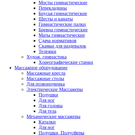
Мосты гимнастические
Перекладины
Брусья гимнастические
Шесты и канаты
Гимнастические палки
Бревна гимнастические
Маты гимнастические
Сдача нормативов
Скамьи для раздевалок
Тележки
Худож. гимнастика
Xореографические станки
Массажное оборудование
Массажные кресла
Массажные столы
Для позвоночника
Электрические Массажеры
Подушки
Для ног
Для головы
Для тела
Механические массажеры
Каталки
Для ног
Подушки, Полусферы