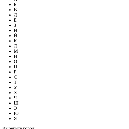
Б
В
Д
Е
З
И
Й
К
Л
М
Н
О
П
Р
С
Т
У
Х
Ч
Ш
Э
Ю
Я
Выберите город: