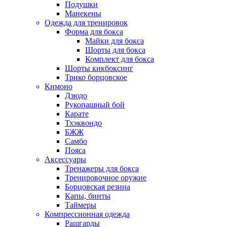
Подушки
Манекены
Одежда для тренировок
Форма для бокса
Майки для бокса
Шорты для бокса
Комплект для бокса
Шорты кикбоксинг
Трико борцовское
Кимоно
Дзюдо
Рукопашный бой
Карате
Тхэквондо
БЖЖ
Самбо
Пояса
Аксессуары
Тренажеры для бокса
Тренировочное оружие
Борцовская резина
Капы, бинты
Таймеры
Компрессионная одежда
Рашгарды