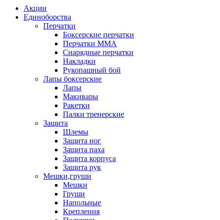
Акции
Единоборства
Перчатки
Боксерские перчатки
Перчатки ММА
Снарядные перчатки
Накладки
Рукопашный бой
Лапы боксерские
Лапы
Макивары
Ракетки
Палки тренерские
Защита
Шлемы
Защита ног
Защита паха
Защита корпуса
Защита рук
Мешки,груши
Мешки
Груши
Напольные
Крепления