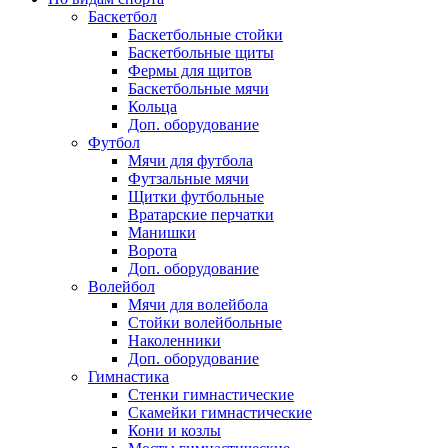
Баскетбол
Баскетбольные стойки
Баскетбольные щиты
Фермы для щитов
Баскетбольные мячи
Кольца
Доп. оборудование
Футбол
Мячи для футбола
Футзальные мячи
Щитки футбольные
Вратарские перчатки
Манишки
Ворота
Доп. оборудование
Волейбол
Мячи для волейбола
Стойки волейбольные
Наколенники
Доп. оборудование
Гимнастика
Стенки гимнастические
Скамейки гимнастические
Кони и козлы