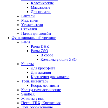
Классические
Массажные
Для пилатес
Гантели
Мед. мячи
Утяжелители
Скакалки
Палки для ходьбы
Функциональный тренинг
Рамы
Рамы DHZ
Рамы ZSO
В сборе
Комплектующие ZSO
Канаты
Для кроссфита
Для лазания
Крепления для канатов
Трен. инвентарь
Коорд. лестницы
Кольца гимнастические
Sandbag
Жилеты утяж
Петли TRX, Крепления
Доп. оборудование