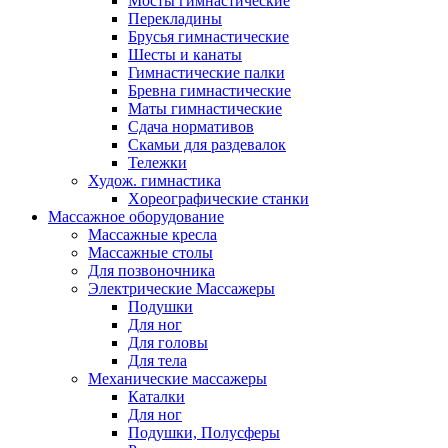
Мосты гимнастические
Перекладины
Брусья гимнастические
Шесты и канаты
Гимнастические палки
Бревна гимнастические
Маты гимнастические
Сдача нормативов
Скамьи для раздевалок
Тележки
Худож. гимнастика
Xореографические станки
Массажное оборудование
Массажные кресла
Массажные столы
Для позвоночника
Электрические Массажеры
Подушки
Для ног
Для головы
Для тела
Механические массажеры
Каталки
Для ног
Подушки, Полусферы