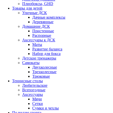
Плиобоксы, GHD
Товары для детей
Уличные ДСК
Дачные комплексы
Деревянные
Домашние ДСК
Пристенные
Распорные
Аксесcуары к ДСК
Маты
Развитие баланса
Набор для бокса
Детские тренажеры
Самокаты
Двухколесные
Трехколесные
Трюковые
Теннисные столы
Любительские
Всепогодные
Аксессуары
Мячи
Сетки
Сумки и чехлы
По видам спорта