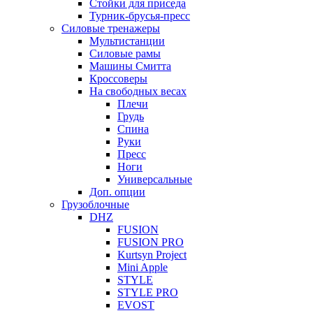
Стойки для приседа
Турник-брусья-пресс
Силовые тренажеры
Мультистанции
Силовые рамы
Машины Смитта
Кроссоверы
На свободных весах
Плечи
Грудь
Спина
Руки
Пресс
Ноги
Универсальные
Доп. опции
Грузоблочные
DHZ
FUSION
FUSION PRO
Kurtsyn Project
Mini Apple
STYLE
STYLE PRO
EVOST