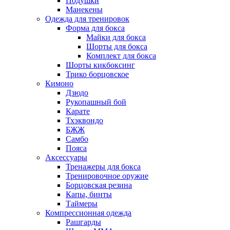
Подушки
Манекены
Одежда для тренировок
Форма для бокса
Майки для бокса
Шорты для бокса
Комплект для бокса
Шорты кикбоксинг
Трико борцовское
Кимоно
Дзюдо
Рукопашный бой
Карате
Тхэквондо
БЖЖ
Самбо
Пояса
Аксессуары
Тренажеры для бокса
Тренировочное оружие
Борцовская резина
Капы, бинты
Таймеры
Компрессионная одежда
Рашгарды