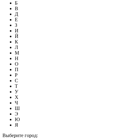
Б
В
Д
Е
З
И
Й
К
Л
М
Н
О
П
Р
С
Т
У
Х
Ч
Ш
Э
Ю
Я
Выберите город: