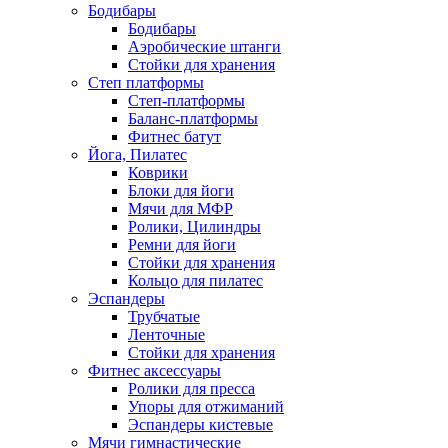
Бодибары
Бодибары
Аэробические штанги
Стойки для хранения
Степ платформы
Степ-платформы
Баланс-платформы
Фитнес батут
Йога, Пилатес
Коврики
Блоки для йоги
Мячи для МФР
Ролики, Цилиндры
Ремни для йоги
Стойки для хранения
Кольцо для пилатес
Эспандеры
Трубчатые
Ленточные
Стойки для хранения
Фитнес аксессуары
Ролики для пресса
Упоры для отжиманий
Эспандеры кистевые
Мячи гимнастические