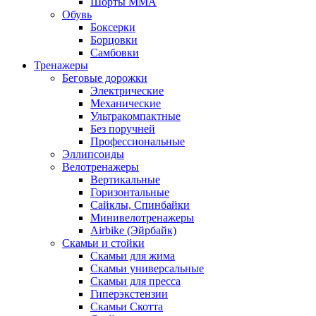
Шорты MMA
Обувь
Боксерки
Борцовки
Самбовки
Тренажеры
Беговые дорожки
Электрические
Механические
Ультракомпактные
Без поручней
Профессиональные
Эллипсоиды
Велотренажеры
Вертикальные
Горизонтальные
Сайклы, Спинбайки
Минивелотренажеры
Airbike (Эйрбайк)
Скамьи и стойки
Скамьи для жима
Скамьи универсальные
Скамьи для пресса
Гиперэкстензии
Скамьи Скотта