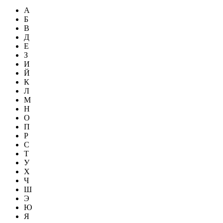
А
Б
В
Д
Е
З
И
Й
К
Л
М
Н
О
П
Р
С
Т
У
Х
Ч
Ш
Э
Ю
Я