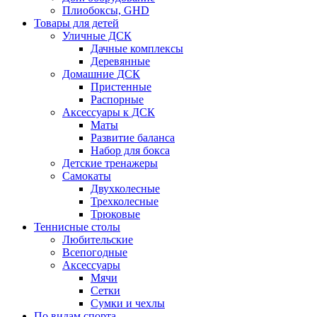
Плиобоксы, GHD
Товары для детей
Уличные ДСК
Дачные комплексы
Деревянные
Домашние ДСК
Пристенные
Распорные
Аксесcуары к ДСК
Маты
Развитие баланса
Набор для бокса
Детские тренажеры
Самокаты
Двухколесные
Трехколесные
Трюковые
Теннисные столы
Любительские
Всепогодные
Аксессуары
Мячи
Сетки
Сумки и чехлы
По видам спорта