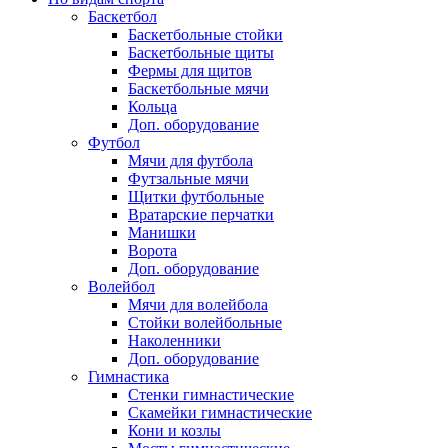
Баскетбол
Баскетбольные стойки
Баскетбольные щиты
Фермы для щитов
Баскетбольные мячи
Кольца
Доп. оборудование
Футбол
Мячи для футбола
Футзальные мячи
Щитки футбольные
Вратарские перчатки
Манишки
Ворота
Доп. оборудование
Волейбол
Мячи для волейбола
Стойки волейбольные
Наколенники
Доп. оборудование
Гимнастика
Стенки гимнастические
Скамейки гимнастические
Кони и козлы