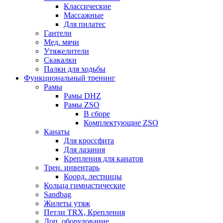
Классические
Массажные
Для пилатес
Гантели
Мед. мячи
Утяжелители
Скакалки
Палки для ходьбы
Функциональный тренинг
Рамы
Рамы DHZ
Рамы ZSO
В сборе
Комплектующие ZSO
Канаты
Для кроссфита
Для лазания
Крепления для канатов
Трен. инвентарь
Коорд. лестницы
Кольца гимнастические
Sandbag
Жилеты утяж
Петли TRX, Крепления
Доп. оборудование