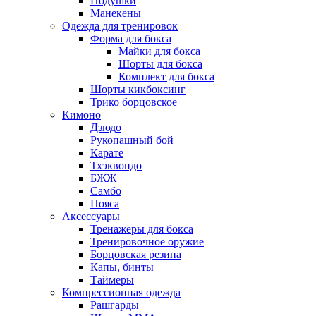
Подушки
Манекены
Одежда для тренировок
Форма для бокса
Майки для бокса
Шорты для бокса
Комплект для бокса
Шорты кикбоксинг
Трико борцовское
Кимоно
Дзюдо
Рукопашный бой
Карате
Тхэквондо
БЖЖ
Самбо
Пояса
Аксессуары
Тренажеры для бокса
Тренировочное оружие
Борцовская резина
Капы, бинты
Таймеры
Компрессионная одежда
Рашгарды