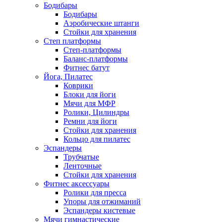
Бодибары
Бодибары
Аэробические штанги
Стойки для хранения
Степ платформы
Степ-платформы
Баланс-платформы
Фитнес батут
Йога, Пилатес
Коврики
Блоки для йоги
Мячи для МФР
Ролики, Цилиндры
Ремни для йоги
Стойки для хранения
Кольцо для пилатес
Эспандеры
Трубчатые
Ленточные
Стойки для хранения
Фитнес аксессуары
Ролики для пресса
Упоры для отжиманий
Эспандеры кистевые
Мячи гимнастические