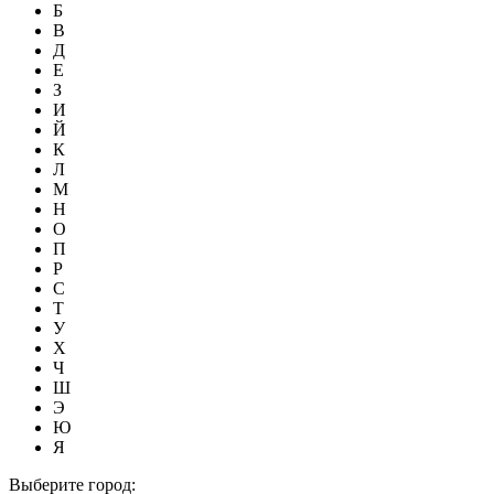
Б
В
Д
Е
З
И
Й
К
Л
М
Н
О
П
Р
С
Т
У
Х
Ч
Ш
Э
Ю
Я
Выберите город: