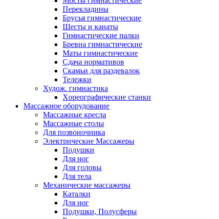
Мосты гимнастические
Перекладины
Брусья гимнастические
Шесты и канаты
Гимнастические палки
Бревна гимнастические
Маты гимнастические
Сдача нормативов
Скамьи для раздевалок
Тележки
Худож. гимнастика
Xореографические станки
Массажное оборудование
Массажные кресла
Массажные столы
Для позвоночника
Электрические Массажеры
Подушки
Для ног
Для головы
Для тела
Механические массажеры
Каталки
Для ног
Подушки, Полусферы