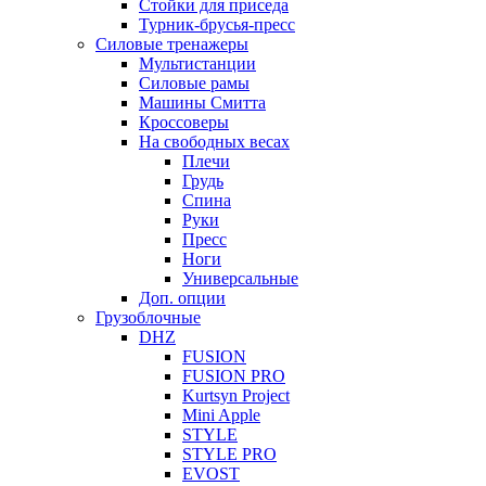
Стойки для приседа
Турник-брусья-пресс
Силовые тренажеры
Мультистанции
Силовые рамы
Машины Смитта
Кроссоверы
На свободных весах
Плечи
Грудь
Спина
Руки
Пресс
Ноги
Универсальные
Доп. опции
Грузоблочные
DHZ
FUSION
FUSION PRO
Kurtsyn Project
Mini Apple
STYLE
STYLE PRO
EVOST