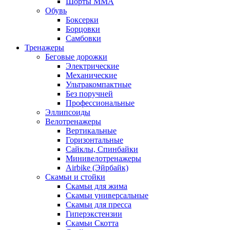
Шорты MMA
Обувь
Боксерки
Борцовки
Самбовки
Тренажеры
Беговые дорожки
Электрические
Механические
Ультракомпактные
Без поручней
Профессиональные
Эллипсоиды
Велотренажеры
Вертикальные
Горизонтальные
Сайклы, Спинбайки
Минивелотренажеры
Airbike (Эйрбайк)
Скамьи и стойки
Скамьи для жима
Скамьи универсальные
Скамьи для пресса
Гиперэкстензии
Скамьи Скотта