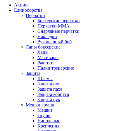
Акции
Единоборства
Перчатки
Боксерские перчатки
Перчатки ММА
Снарядные перчатки
Накладки
Рукопашный бой
Лапы боксерские
Лапы
Макивары
Ракетки
Палки тренерские
Защита
Шлемы
Защита ног
Защита паха
Защита корпуса
Защита рук
Мешки,груши
Мешки
Груши
Напольные
Крепления