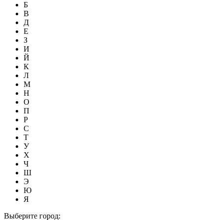
Б
В
Д
Е
З
И
Й
К
Л
М
Н
О
П
Р
С
Т
У
Х
Ч
Ш
Э
Ю
Я
Выберите город: