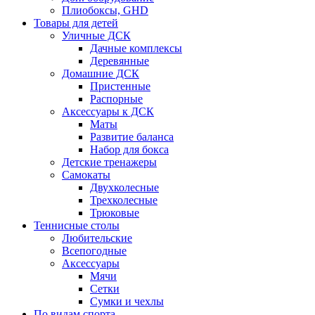
Плиобоксы, GHD
Товары для детей
Уличные ДСК
Дачные комплексы
Деревянные
Домашние ДСК
Пристенные
Распорные
Аксесcуары к ДСК
Маты
Развитие баланса
Набор для бокса
Детские тренажеры
Самокаты
Двухколесные
Трехколесные
Трюковые
Теннисные столы
Любительские
Всепогодные
Аксессуары
Мячи
Сетки
Сумки и чехлы
По видам спорта