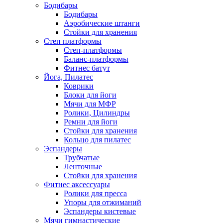
Бодибары
Бодибары
Аэробические штанги
Стойки для хранения
Степ платформы
Степ-платформы
Баланс-платформы
Фитнес батут
Йога, Пилатес
Коврики
Блоки для йоги
Мячи для МФР
Ролики, Цилиндры
Ремни для йоги
Стойки для хранения
Кольцо для пилатес
Эспандеры
Трубчатые
Ленточные
Стойки для хранения
Фитнес аксессуары
Ролики для пресса
Упоры для отжиманий
Эспандеры кистевые
Мячи гимнастические