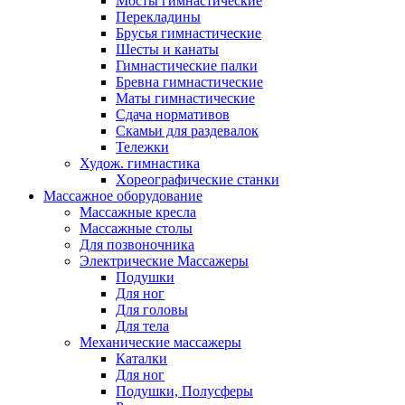
Мосты гимнастические
Перекладины
Брусья гимнастические
Шесты и канаты
Гимнастические палки
Бревна гимнастические
Маты гимнастические
Сдача нормативов
Скамьи для раздевалок
Тележки
Худож. гимнастика
Xореографические станки
Массажное оборудование
Массажные кресла
Массажные столы
Для позвоночника
Электрические Массажеры
Подушки
Для ног
Для головы
Для тела
Механические массажеры
Каталки
Для ног
Подушки, Полусферы