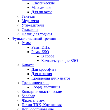
Классические
Массажные
Для пилатес
Гантели
Мед. мячи
Утяжелители
Скакалки
Палки для ходьбы
Функциональный тренинг
Рамы
Рамы DHZ
Рамы ZSO
В сборе
Комплектующие ZSO
Канаты
Для кроссфита
Для лазания
Крепления для канатов
Трен. инвентарь
Коорд. лестницы
Кольца гимнастические
Sandbag
Жилеты утяж
Петли TRX, Крепления
Доп. оборудование