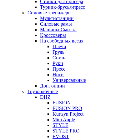
Стойки для приседа
Турник-брусья-пресс
Силовые тренажеры
Мультистанции
Силовые рамы
Машины Смитта
Кроссоверы
На свободных весах
Плечи
Грудь
Спина
Руки
Пресс
Ноги
Универсальные
Доп. опции
Грузоблочные
DHZ
FUSION
FUSION PRO
Kurtsyn Project
Mini Apple
STYLE
STYLE PRO
EVOST