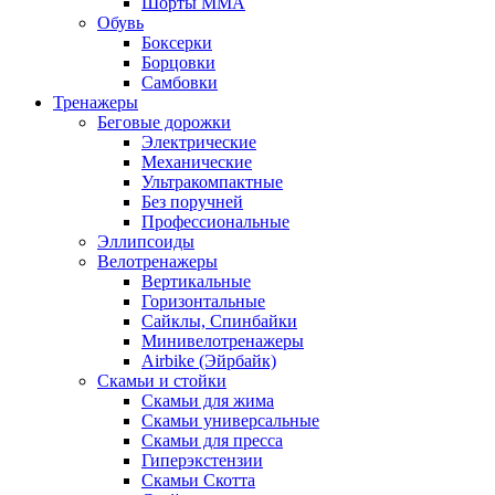
Шорты MMA
Обувь
Боксерки
Борцовки
Самбовки
Тренажеры
Беговые дорожки
Электрические
Механические
Ультракомпактные
Без поручней
Профессиональные
Эллипсоиды
Велотренажеры
Вертикальные
Горизонтальные
Сайклы, Спинбайки
Минивелотренажеры
Airbike (Эйрбайк)
Скамьи и стойки
Скамьи для жима
Скамьи универсальные
Скамьи для пресса
Гиперэкстензии
Скамьи Скотта