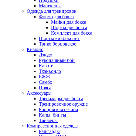
Подушки
Манекены
Одежда для тренировок
Форма для бокса
Майки для бокса
Шорты для бокса
Комплект для бокса
Шорты кикбоксинг
Трико борцовское
Кимоно
Дзюдо
Рукопашный бой
Карате
Тхэквондо
БЖЖ
Самбо
Пояса
Аксессуары
Тренажеры для бокса
Тренировочное оружие
Борцовская резина
Капы, бинты
Таймеры
Компрессионная одежда
Рашгарды