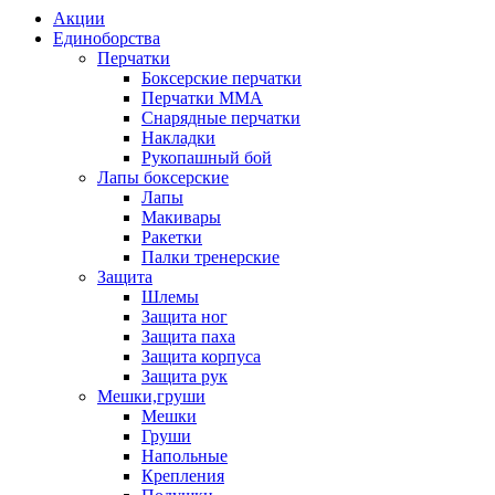
Акции
Единоборства
Перчатки
Боксерские перчатки
Перчатки ММА
Снарядные перчатки
Накладки
Рукопашный бой
Лапы боксерские
Лапы
Макивары
Ракетки
Палки тренерские
Защита
Шлемы
Защита ног
Защита паха
Защита корпуса
Защита рук
Мешки,груши
Мешки
Груши
Напольные
Крепления