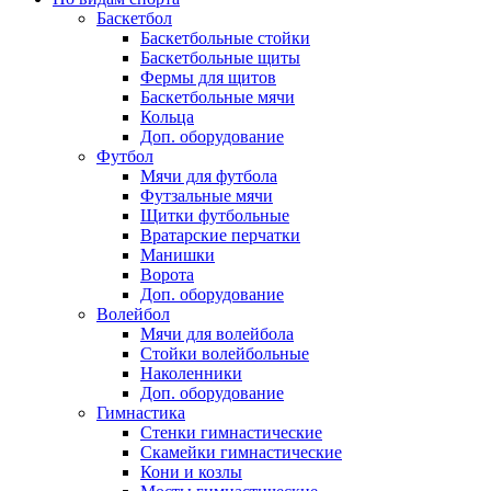
Баскетбол
Баскетбольные стойки
Баскетбольные щиты
Фермы для щитов
Баскетбольные мячи
Кольца
Доп. оборудование
Футбол
Мячи для футбола
Футзальные мячи
Щитки футбольные
Вратарские перчатки
Манишки
Ворота
Доп. оборудование
Волейбол
Мячи для волейбола
Стойки волейбольные
Наколенники
Доп. оборудование
Гимнастика
Стенки гимнастические
Скамейки гимнастические
Кони и козлы