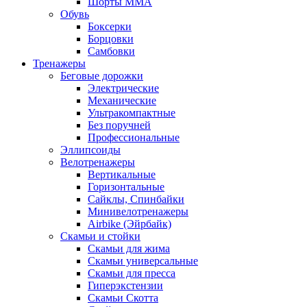
Шорты MMA
Обувь
Боксерки
Борцовки
Самбовки
Тренажеры
Беговые дорожки
Электрические
Механические
Ультракомпактные
Без поручней
Профессиональные
Эллипсоиды
Велотренажеры
Вертикальные
Горизонтальные
Сайклы, Спинбайки
Минивелотренажеры
Airbike (Эйрбайк)
Скамьи и стойки
Скамьи для жима
Скамьи универсальные
Скамьи для пресса
Гиперэкстензии
Скамьи Скотта