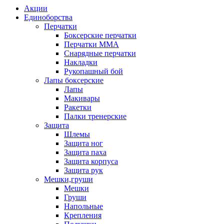
Акции
Единоборства
Перчатки
Боксерские перчатки
Перчатки ММА
Снарядные перчатки
Накладки
Рукопашный бой
Лапы боксерские
Лапы
Макивары
Ракетки
Палки тренерские
Защита
Шлемы
Защита ног
Защита паха
Защита корпуса
Защита рук
Мешки,груши
Мешки
Груши
Напольные
Крепления