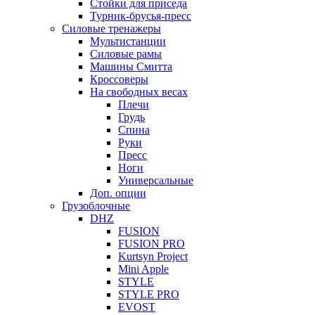
Стойки для приседа
Турник-брусья-пресс
Силовые тренажеры
Мультистанции
Силовые рамы
Машины Смитта
Кроссоверы
На свободных весах
Плечи
Грудь
Спина
Руки
Пресс
Ноги
Универсальные
Доп. опции
Грузоблочные
DHZ
FUSION
FUSION PRO
Kurtsyn Project
Mini Apple
STYLE
STYLE PRO
EVOST