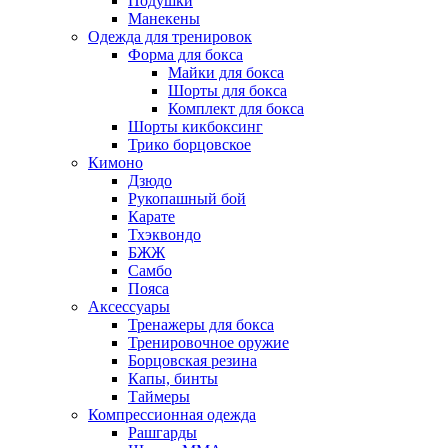
Подушки
Манекены
Одежда для тренировок
Форма для бокса
Майки для бокса
Шорты для бокса
Комплект для бокса
Шорты кикбоксинг
Трико борцовское
Кимоно
Дзюдо
Рукопашный бой
Карате
Тхэквондо
БЖЖ
Самбо
Пояса
Аксессуары
Тренажеры для бокса
Тренировочное оружие
Борцовская резина
Капы, бинты
Таймеры
Компрессионная одежда
Рашгарды