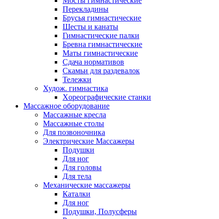
Мосты гимнастические
Перекладины
Брусья гимнастические
Шесты и канаты
Гимнастические палки
Бревна гимнастические
Маты гимнастические
Сдача нормативов
Скамьи для раздевалок
Тележки
Худож. гимнастика
Xореографические станки
Массажное оборудование
Массажные кресла
Массажные столы
Для позвоночника
Электрические Массажеры
Подушки
Для ног
Для головы
Для тела
Механические массажеры
Каталки
Для ног
Подушки, Полусферы