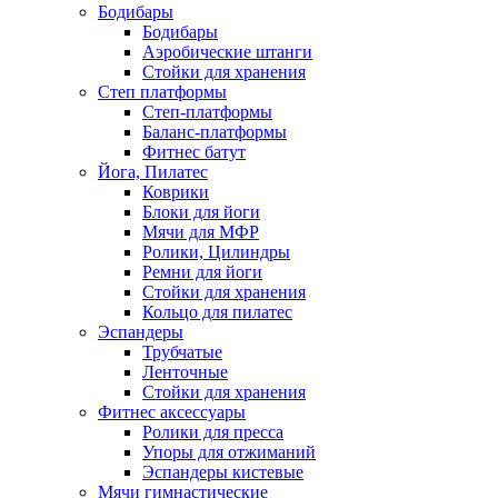
Бодибары
Бодибары
Аэробические штанги
Стойки для хранения
Степ платформы
Степ-платформы
Баланс-платформы
Фитнес батут
Йога, Пилатес
Коврики
Блоки для йоги
Мячи для МФР
Ролики, Цилиндры
Ремни для йоги
Стойки для хранения
Кольцо для пилатес
Эспандеры
Трубчатые
Ленточные
Стойки для хранения
Фитнес аксессуары
Ролики для пресса
Упоры для отжиманий
Эспандеры кистевые
Мячи гимнастические