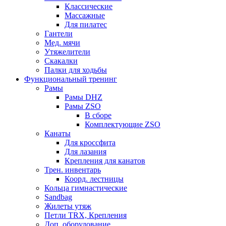
Классические
Массажные
Для пилатес
Гантели
Мед. мячи
Утяжелители
Скакалки
Палки для ходьбы
Функциональный тренинг
Рамы
Рамы DHZ
Рамы ZSO
В сборе
Комплектующие ZSO
Канаты
Для кроссфита
Для лазания
Крепления для канатов
Трен. инвентарь
Коорд. лестницы
Кольца гимнастические
Sandbag
Жилеты утяж
Петли TRX, Крепления
Доп. оборудование