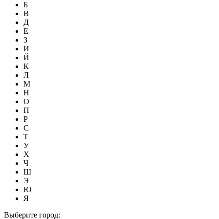
Б
В
Д
Е
З
И
Й
К
Л
М
Н
О
П
Р
С
Т
У
Х
Ч
Ш
Э
Ю
Я
Выберите город: