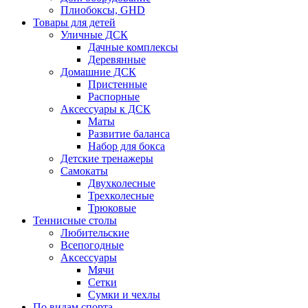
Плиобоксы, GHD
Товары для детей
Уличные ДСК
Дачные комплексы
Деревянные
Домашние ДСК
Пристенные
Распорные
Аксесcуары к ДСК
Маты
Развитие баланса
Набор для бокса
Детские тренажеры
Самокаты
Двухколесные
Трехколесные
Трюковые
Теннисные столы
Любительские
Всепогодные
Аксессуары
Мячи
Сетки
Сумки и чехлы
По видам спорта