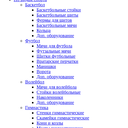
Баскетбол
Баскетбольные стойки
Баскетбольные щиты
Фермы для щитов
Баскетбольные мячи
Кольца
Доп. оборудование
Футбол
Мячи для футбола
Футзальные мячи
Щитки футбольные
Вратарские перчатки
Манишки
Ворота
Доп. оборудование
Волейбол
Мячи для волейбола
Стойки волейбольные
Наколенники
Доп. оборудование
Гимнастика
Стенки гимнастические
Скамейки гимнастические
Кони и козлы