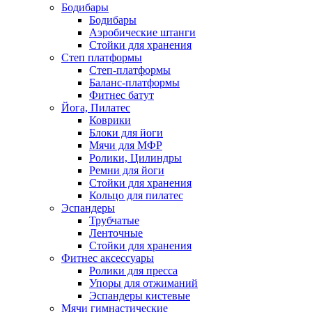
Бодибары
Бодибары
Аэробические штанги
Стойки для хранения
Степ платформы
Степ-платформы
Баланс-платформы
Фитнес батут
Йога, Пилатес
Коврики
Блоки для йоги
Мячи для МФР
Ролики, Цилиндры
Ремни для йоги
Стойки для хранения
Кольцо для пилатес
Эспандеры
Трубчатые
Ленточные
Стойки для хранения
Фитнес аксессуары
Ролики для пресса
Упоры для отжиманий
Эспандеры кистевые
Мячи гимнастические