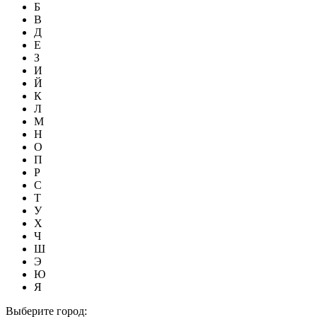
Б
В
Д
Е
З
И
Й
К
Л
М
Н
О
П
Р
С
Т
У
Х
Ч
Ш
Э
Ю
Я
Выберите город: