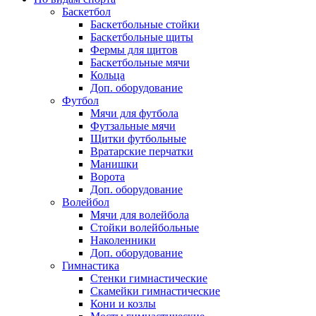
Баскетбол
Баскетбольные стойки
Баскетбольные щиты
Фермы для щитов
Баскетбольные мячи
Кольца
Доп. оборудование
Футбол
Мячи для футбола
Футзальные мячи
Щитки футбольные
Вратарские перчатки
Манишки
Ворота
Доп. оборудование
Волейбол
Мячи для волейбола
Стойки волейбольные
Наколенники
Доп. оборудование
Гимнастика
Стенки гимнастические
Скамейки гимнастические
Кони и козлы