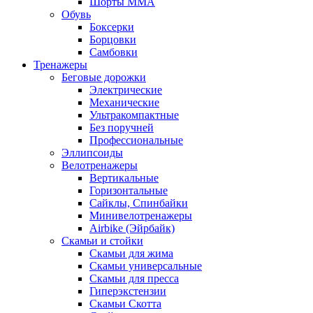
Шорты MMA
Обувь
Боксерки
Борцовки
Самбовки
Тренажеры
Беговые дорожки
Электрические
Механические
Ультракомпактные
Без поручней
Профессиональные
Эллипсоиды
Велотренажеры
Вертикальные
Горизонтальные
Сайклы, Спинбайки
Минивелотренажеры
Airbike (Эйрбайк)
Скамьи и стойки
Скамьи для жима
Скамьи универсальные
Скамьи для пресса
Гиперэкстензии
Скамьи Скотта