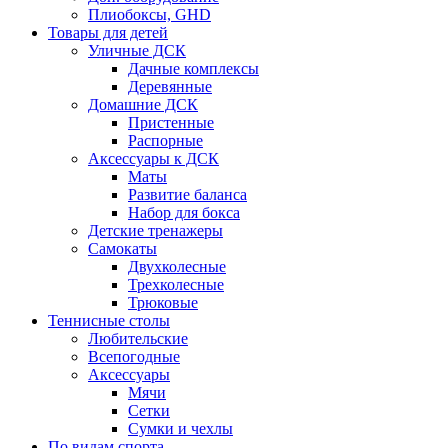
Плиобоксы, GHD
Товары для детей
Уличные ДСК
Дачные комплексы
Деревянные
Домашние ДСК
Пристенные
Распорные
Аксесcуары к ДСК
Маты
Развитие баланса
Набор для бокса
Детские тренажеры
Самокаты
Двухколесные
Трехколесные
Трюковые
Теннисные столы
Любительские
Всепогодные
Аксессуары
Мячи
Сетки
Сумки и чехлы
По видам спорта