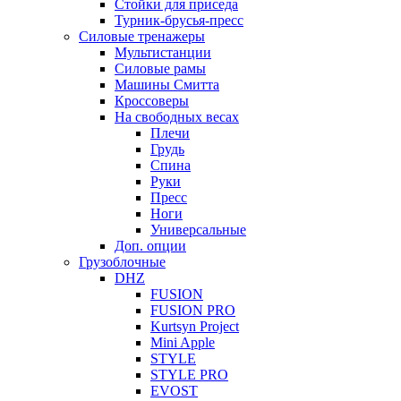
Стойки для приседа
Турник-брусья-пресс
Силовые тренажеры
Мультистанции
Силовые рамы
Машины Смитта
Кроссоверы
На свободных весах
Плечи
Грудь
Спина
Руки
Пресс
Ноги
Универсальные
Доп. опции
Грузоблочные
DHZ
FUSION
FUSION PRO
Kurtsyn Project
Mini Apple
STYLE
STYLE PRO
EVOST