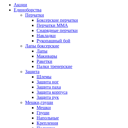
Акции
Единоборства
Перчатки
Боксерские перчатки
Перчатки ММА
Снарядные перчатки
Накладки
Рукопашный бой
Лапы боксерские
Лапы
Макивары
Ракетки
Палки тренерские
Защита
Шлемы
Защита ног
Защита паха
Защита корпуса
Защита рук
Мешки,груши
Мешки
Груши
Напольные
Крепления