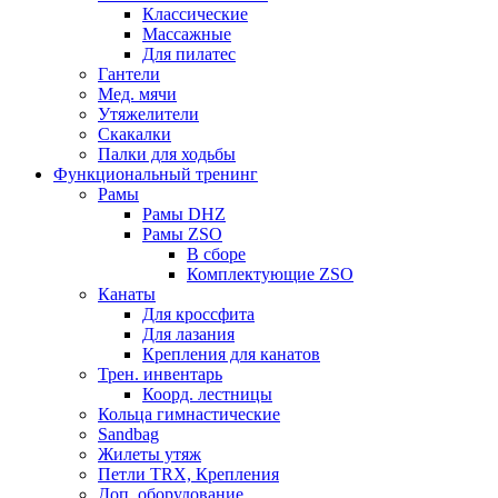
Классические
Массажные
Для пилатес
Гантели
Мед. мячи
Утяжелители
Скакалки
Палки для ходьбы
Функциональный тренинг
Рамы
Рамы DHZ
Рамы ZSO
В сборе
Комплектующие ZSO
Канаты
Для кроссфита
Для лазания
Крепления для канатов
Трен. инвентарь
Коорд. лестницы
Кольца гимнастические
Sandbag
Жилеты утяж
Петли TRX, Крепления
Доп. оборудование