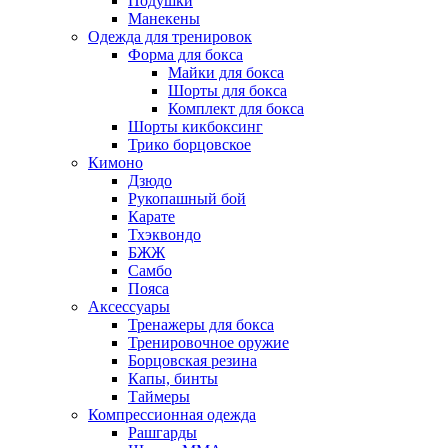
Подушки
Манекены
Одежда для тренировок
Форма для бокса
Майки для бокса
Шорты для бокса
Комплект для бокса
Шорты кикбоксинг
Трико борцовское
Кимоно
Дзюдо
Рукопашный бой
Карате
Тхэквондо
БЖЖ
Самбо
Пояса
Аксессуары
Тренажеры для бокса
Тренировочное оружие
Борцовская резина
Капы, бинты
Таймеры
Компрессионная одежда
Рашгарды