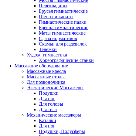
Мосты гимнастические
Перекладины
Брусья гимнастические
Шесты и канаты
Гимнастические палки
Бревна гимнастические
Маты гимнастические
Сдача нормативов
Скамьи для раздевалок
Тележки
Худож. гимнастика
Xореографические станки
Массажное оборудование
Массажные кресла
Массажные столы
Для позвоночника
Электрические Массажеры
Подушки
Для ног
Для головы
Для тела
Механические массажеры
Каталки
Для ног
Подушки, Полусферы