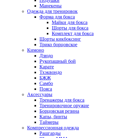
Подушки
Манекены
Одежда для тренировок
Форма для бокса
Майки для бокса
Шорты для бокса
Комплект для бокса
Шорты кикбоксинг
Трико борцовское
Кимоно
Дзюдо
Рукопашный бой
Карате
Тхэквондо
БЖЖ
Самбо
Пояса
Аксессуары
Тренажеры для бокса
Тренировочное оружие
Борцовская резина
Капы, бинты
Таймеры
Компрессионная одежда
Рашгарды