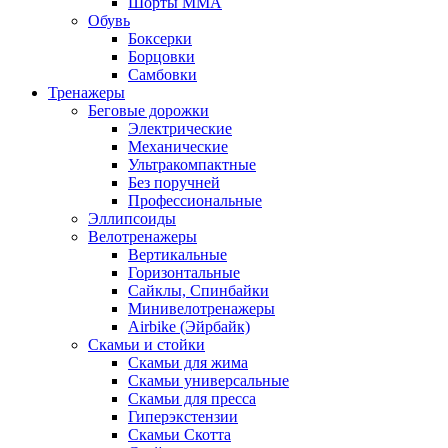
Шорты MMA
Обувь
Боксерки
Борцовки
Самбовки
Тренажеры
Беговые дорожки
Электрические
Механические
Ультракомпактные
Без поручней
Профессиональные
Эллипсоиды
Велотренажеры
Вертикальные
Горизонтальные
Сайклы, Спинбайки
Минивелотренажеры
Airbike (Эйрбайк)
Скамьи и стойки
Скамьи для жима
Скамьи универсальные
Скамьи для пресса
Гиперэкстензии
Скамьи Скотта