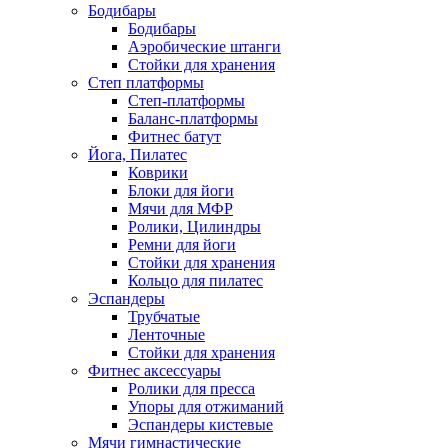
Бодибары
Бодибары
Аэробические штанги
Стойки для хранения
Степ платформы
Степ-платформы
Баланс-платформы
Фитнес батут
Йога, Пилатес
Коврики
Блоки для йоги
Мячи для МФР
Ролики, Цилиндры
Ремни для йоги
Стойки для хранения
Кольцо для пилатес
Эспандеры
Трубчатые
Ленточные
Стойки для хранения
Фитнес аксессуары
Ролики для пресса
Упоры для отжиманий
Эспандеры кистевые
Мячи гимнастические