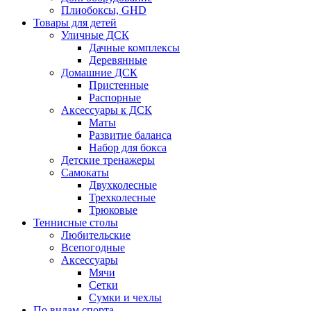
Плиобоксы, GHD
Товары для детей
Уличные ДСК
Дачные комплексы
Деревянные
Домашние ДСК
Пристенные
Распорные
Аксесcуары к ДСК
Маты
Развитие баланса
Набор для бокса
Детские тренажеры
Самокаты
Двухколесные
Трехколесные
Трюковые
Теннисные столы
Любительские
Всепогодные
Аксессуары
Мячи
Сетки
Сумки и чехлы
По видам спорта