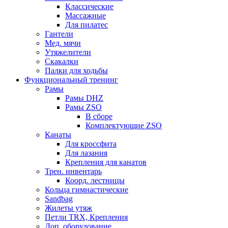
Классические
Массажные
Для пилатес
Гантели
Мед. мячи
Утяжелители
Скакалки
Палки для ходьбы
Функциональный тренинг
Рамы
Рамы DHZ
Рамы ZSO
В сборе
Комплектующие ZSO
Канаты
Для кроссфита
Для лазания
Крепления для канатов
Трен. инвентарь
Коорд. лестницы
Кольца гимнастические
Sandbag
Жилеты утяж
Петли TRX, Крепления
Доп. оборудование