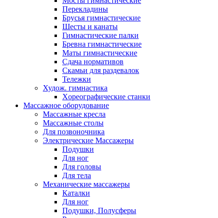
Мосты гимнастические
Перекладины
Брусья гимнастические
Шесты и канаты
Гимнастические палки
Бревна гимнастические
Маты гимнастические
Сдача нормативов
Скамьи для раздевалок
Тележки
Худож. гимнастика
Xореографические станки
Массажное оборудование
Массажные кресла
Массажные столы
Для позвоночника
Электрические Массажеры
Подушки
Для ног
Для головы
Для тела
Механические массажеры
Каталки
Для ног
Подушки, Полусферы