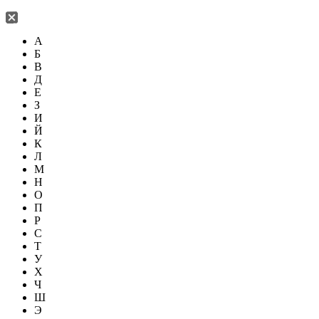
А
Б
В
Д
Е
З
И
Й
К
Л
М
Н
О
П
Р
С
Т
У
Х
Ч
Ш
Э