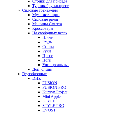
Стойки для приседа
Турник-брусья-пресс
Силовые тренажеры
Мультистанции
Силовые рамы
Машины Смитта
Кроссоверы
На свободных весах
Плечи
Грудь
Спина
Руки
Пресс
Ноги
Универсальные
Доп. опции
Грузоблочные
DHZ
FUSION
FUSION PRO
Kurtsyn Project
Mini Apple
STYLE
STYLE PRO
EVOST