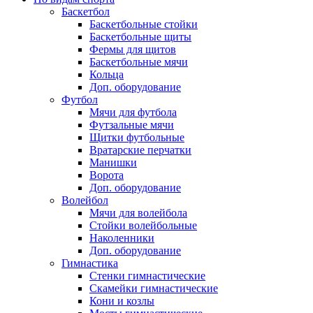
Баскетбол
Баскетбольные стойки
Баскетбольные щиты
Фермы для щитов
Баскетбольные мячи
Кольца
Доп. оборудование
Футбол
Мячи для футбола
Футзальные мячи
Щитки футбольные
Вратарские перчатки
Манишки
Ворота
Доп. оборудование
Волейбол
Мячи для волейбола
Стойки волейбольные
Наколенники
Доп. оборудование
Гимнастика
Стенки гимнастические
Скамейки гимнастические
Кони и козлы