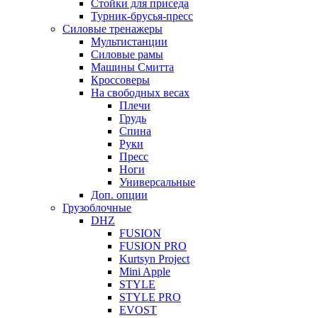
Стойки для приседа
Турник-брусья-пресс
Силовые тренажеры
Мультистанции
Силовые рамы
Машины Смитта
Кроссоверы
На свободных весах
Плечи
Грудь
Спина
Руки
Пресс
Ноги
Универсальные
Доп. опции
Грузоблочные
DHZ
FUSION
FUSION PRO
Kurtsyn Project
Mini Apple
STYLE
STYLE PRO
EVOST