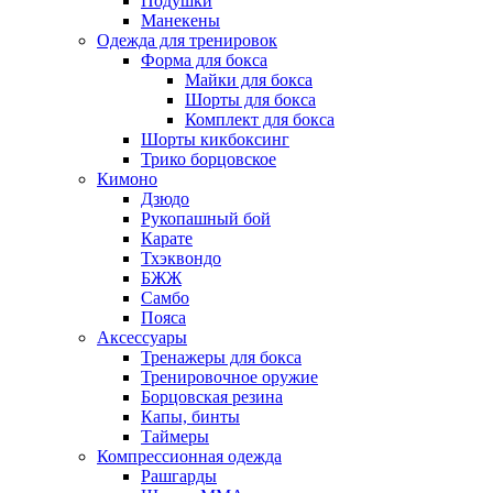
Подушки
Манекены
Одежда для тренировок
Форма для бокса
Майки для бокса
Шорты для бокса
Комплект для бокса
Шорты кикбоксинг
Трико борцовское
Кимоно
Дзюдо
Рукопашный бой
Карате
Тхэквондо
БЖЖ
Самбо
Пояса
Аксессуары
Тренажеры для бокса
Тренировочное оружие
Борцовская резина
Капы, бинты
Таймеры
Компрессионная одежда
Рашгарды