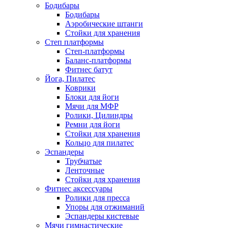
Бодибары
Бодибары
Аэробические штанги
Стойки для хранения
Степ платформы
Степ-платформы
Баланс-платформы
Фитнес батут
Йога, Пилатес
Коврики
Блоки для йоги
Мячи для МФР
Ролики, Цилиндры
Ремни для йоги
Стойки для хранения
Кольцо для пилатес
Эспандеры
Трубчатые
Ленточные
Стойки для хранения
Фитнес аксессуары
Ролики для пресса
Упоры для отжиманий
Эспандеры кистевые
Мячи гимнастические