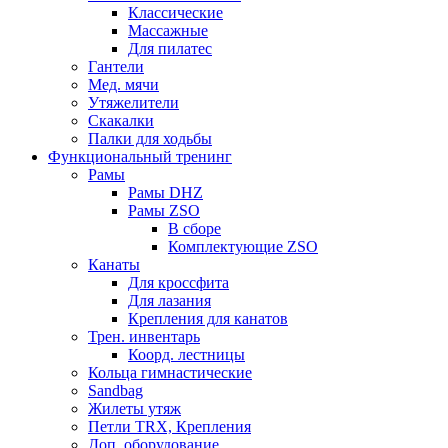
Классические
Массажные
Для пилатес
Гантели
Мед. мячи
Утяжелители
Скакалки
Палки для ходьбы
Функциональный тренинг
Рамы
Рамы DHZ
Рамы ZSO
В сборе
Комплектующие ZSO
Канаты
Для кроссфита
Для лазания
Крепления для канатов
Трен. инвентарь
Коорд. лестницы
Кольца гимнастические
Sandbag
Жилеты утяж
Петли TRX, Крепления
Доп. оборудование