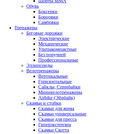
Шорты MMA
Обувь
Боксерки
Борцовки
Самбовки
Тренажеры
Беговые дорожки
Электрические
Механические
Ультракомпактные
Без поручней
Профессиональные
Эллипсоиды
Велотренажеры
Вертикальные
Горизонтальные
Сайклы, Спинбайки
Минивелотренажеры
Airbike (Эйрбайк)
Скамьи и стойки
Скамьи для жима
Скамьи универсальные
Скамьи для пресса
Гиперэкстензии
Скамьи Скотта