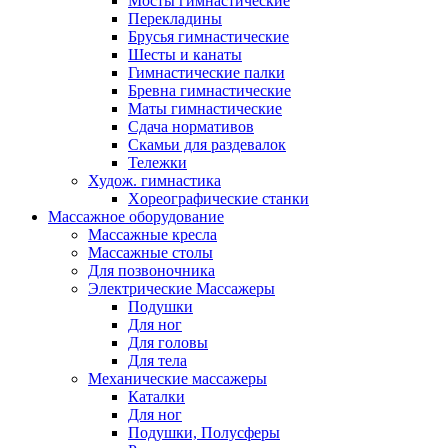
Мосты гимнастические
Перекладины
Брусья гимнастические
Шесты и канаты
Гимнастические палки
Бревна гимнастические
Маты гимнастические
Сдача нормативов
Скамьи для раздевалок
Тележки
Худож. гимнастика
Xореографические станки
Массажное оборудование
Массажные кресла
Массажные столы
Для позвоночника
Электрические Массажеры
Подушки
Для ног
Для головы
Для тела
Механические массажеры
Каталки
Для ног
Подушки, Полусферы