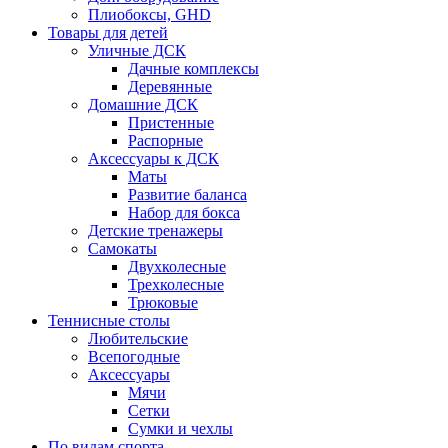
Плиобоксы, GHD
Товары для детей
Уличные ДСК
Дачные комплексы
Деревянные
Домашние ДСК
Пристенные
Распорные
Аксесcуары к ДСК
Маты
Развитие баланса
Набор для бокса
Детские тренажеры
Самокаты
Двухколесные
Трехколесные
Трюковые
Теннисные столы
Любительские
Всепогодные
Аксессуары
Мячи
Сетки
Сумки и чехлы
По видам спорта