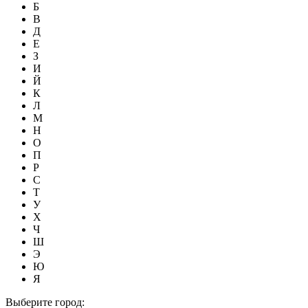
Б
В
Д
Е
З
И
Й
К
Л
М
Н
О
П
Р
С
Т
У
Х
Ч
Ш
Э
Ю
Я
Выберите город: