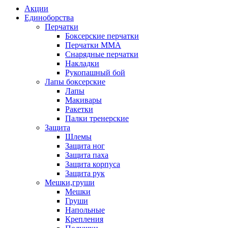
Акции
Единоборства
Перчатки
Боксерские перчатки
Перчатки ММА
Снарядные перчатки
Накладки
Рукопашный бой
Лапы боксерские
Лапы
Макивары
Ракетки
Палки тренерские
Защита
Шлемы
Защита ног
Защита паха
Защита корпуса
Защита рук
Мешки,груши
Мешки
Груши
Напольные
Крепления