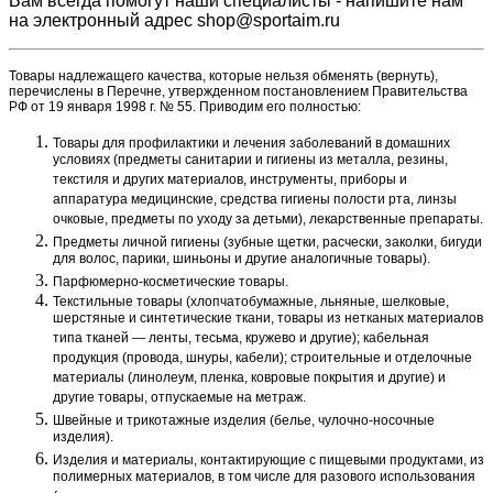
Вам всегда помогут наши специалисты - напишите нам
на электронный адрес shop@sportaim.ru
Товары надлежащего качества, которые нельзя обменять (вернуть),
перечислены в Перечне, утвержденном постановлением Правительства
РФ от 19 января 1998 г. № 55. Приводим его полностью:
Товары для профилактики и лечения заболеваний в домашних
условиях (предметы санитарии и гигиены из металла, резины,
текстиля и других материалов, инструменты, приборы и
аппаратура медицинские, средства гигиены полости рта, линзы
очковые, предметы по уходу за детьми), лекарственные препараты.
Предметы личной гигиены (зубные щетки, расчески, заколки, бигуди
для волос, парики, шиньоны и другие аналогичные товары).
Парфюмерно-косметические товары.
Текстильные товары (хлопчатобумажные, льняные, шелковые,
шерстяные и синтетические ткани, товары из нетканых материалов
типа тканей — ленты, тесьма, кружево и другие); кабельная
продукция (провода, шнуры, кабели); строительные и отделочные
материалы (линолеум, пленка, ковровые покрытия и другие) и
другие товары, отпускаемые на метраж.
Швейные и трикотажные изделия (белье, чулочно-носочные
изделия).
Изделия и материалы, контактирующие с пищевыми продуктами, из
полимерных материалов, в том числе для разового использования