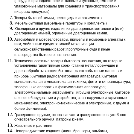
(посуда и принадлежности столовые и кухонные, емкости и
упаковочные материалы для хранения и транспортирования
пищевых продуктов).
Товары бытовой химии, пестициды и агрохимикаты.
Мебель бытовая (мебельные гарнитуры и комплекты)
Ювелирные и другие изделия из драгоценных металлов и (или)
драгоценных камней, ограненные драгоценные камни.
Автомобили и мотовелотовары, прицепы и номерные агрегаты к
ним; мобильные средства малой механизации
сельскохозяйственных работ; прогулочные суда и иные
плавсредства бытового назначения.
Технически сложные товары бытового назначения, на которые
установлены гарантийные сроки (станки металлорежущие и
деревообрабатывающие бытовые; электробытовые машины и
приборы; бытовая радиоэлектронная аппаратура; бытовая
вычислительная и множительная техника; фото- и киноаппаратура;
телефонные аппараты и факсимильная аппаратура;
электромузыкальные инструменты; игрушки электронные, бытовое
газовое оборудование и устройства; часы наручные и карманные
механические, электронно-механические и электронные, с двумя и
более функциями).
Гражданское оружие, основные части гражданского и служебного
огнестрельного оружия, патроны к нему.
Животные и растения.
Непериодические издания (книги, брошюры, альбомы,