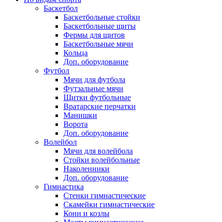
Баскетбол
Баскетбольные стойки
Баскетбольные щиты
Фермы для щитов
Баскетбольные мячи
Кольца
Доп. оборудование
Футбол
Мячи для футбола
Футзальные мячи
Щитки футбольные
Вратарские перчатки
Манишки
Ворота
Доп. оборудование
Волейбол
Мячи для волейбола
Стойки волейбольные
Наколенники
Доп. оборудование
Гимнастика
Стенки гимнастические
Скамейки гимнастические
Кони и козлы