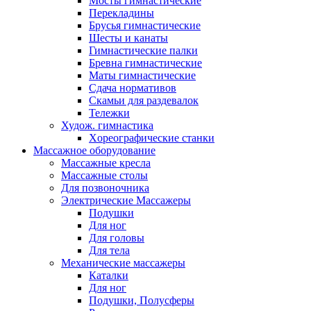
Мосты гимнастические
Перекладины
Брусья гимнастические
Шесты и канаты
Гимнастические палки
Бревна гимнастические
Маты гимнастические
Сдача нормативов
Скамьи для раздевалок
Тележки
Худож. гимнастика
Xореографические станки
Массажное оборудование
Массажные кресла
Массажные столы
Для позвоночника
Электрические Массажеры
Подушки
Для ног
Для головы
Для тела
Механические массажеры
Каталки
Для ног
Подушки, Полусферы