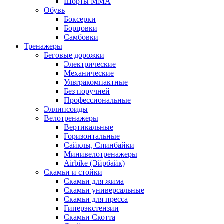
Шорты MMA
Обувь
Боксерки
Борцовки
Самбовки
Тренажеры
Беговые дорожки
Электрические
Механические
Ультракомпактные
Без поручней
Профессиональные
Эллипсоиды
Велотренажеры
Вертикальные
Горизонтальные
Сайклы, Спинбайки
Минивелотренажеры
Airbike (Эйрбайк)
Скамьи и стойки
Скамьи для жима
Скамьи универсальные
Скамьи для пресса
Гиперэкстензии
Скамьи Скотта