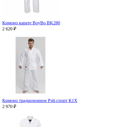
Кимоно карате BoyBo BK280
2 620 ₽
Кимоно традиционное Рэй-спорт К1Х
2 970 ₽