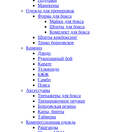
Подушки
Манекены
Одежда для тренировок
Форма для бокса
Майки для бокса
Шорты для бокса
Комплект для бокса
Шорты кикбоксинг
Трико борцовское
Кимоно
Дзюдо
Рукопашный бой
Карате
Тхэквондо
БЖЖ
Самбо
Пояса
Аксессуары
Тренажеры для бокса
Тренировочное оружие
Борцовская резина
Капы, бинты
Таймеры
Компрессионная одежда
Рашгарды