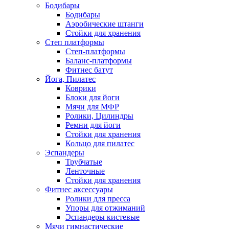
Бодибары
Бодибары
Аэробические штанги
Стойки для хранения
Степ платформы
Степ-платформы
Баланс-платформы
Фитнес батут
Йога, Пилатес
Коврики
Блоки для йоги
Мячи для МФР
Ролики, Цилиндры
Ремни для йоги
Стойки для хранения
Кольцо для пилатес
Эспандеры
Трубчатые
Ленточные
Стойки для хранения
Фитнес аксессуары
Ролики для пресса
Упоры для отжиманий
Эспандеры кистевые
Мячи гимнастические