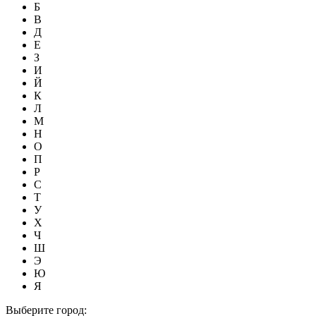
Б
В
Д
Е
З
И
Й
К
Л
М
Н
О
П
Р
С
Т
У
Х
Ч
Ш
Э
Ю
Я
Выберите город: