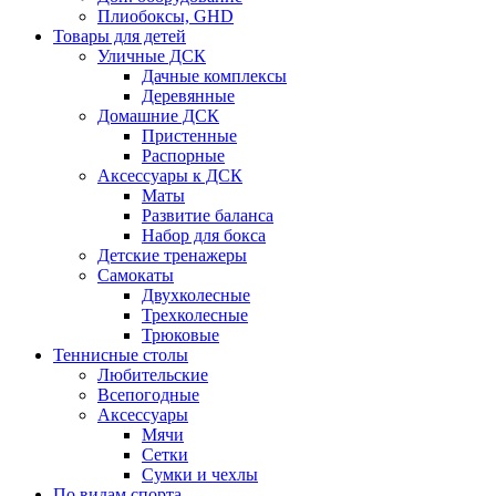
Плиобоксы, GHD
Товары для детей
Уличные ДСК
Дачные комплексы
Деревянные
Домашние ДСК
Пристенные
Распорные
Аксесcуары к ДСК
Маты
Развитие баланса
Набор для бокса
Детские тренажеры
Самокаты
Двухколесные
Трехколесные
Трюковые
Теннисные столы
Любительские
Всепогодные
Аксессуары
Мячи
Сетки
Сумки и чехлы
По видам спорта