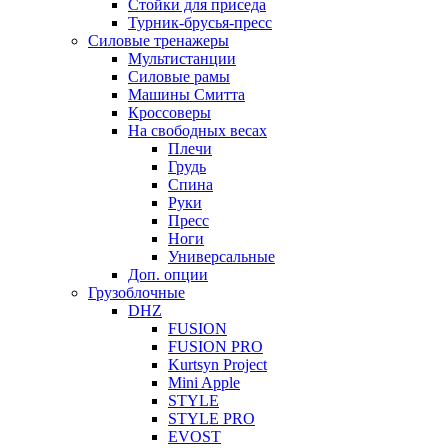
Стойки для приседа
Турник-брусья-пресс
Силовые тренажеры
Мультистанции
Силовые рамы
Машины Смитта
Кроссоверы
На свободных весах
Плечи
Грудь
Спина
Руки
Пресс
Ноги
Универсальные
Доп. опции
Грузоблочные
DHZ
FUSION
FUSION PRO
Kurtsyn Project
Mini Apple
STYLE
STYLE PRO
EVOST