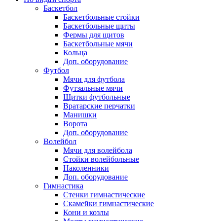
Баскетбол
Баскетбольные стойки
Баскетбольные щиты
Фермы для щитов
Баскетбольные мячи
Кольца
Доп. оборудование
Футбол
Мячи для футбола
Футзальные мячи
Щитки футбольные
Вратарские перчатки
Манишки
Ворота
Доп. оборудование
Волейбол
Мячи для волейбола
Стойки волейбольные
Наколенники
Доп. оборудование
Гимнастика
Стенки гимнастические
Скамейки гимнастические
Кони и козлы