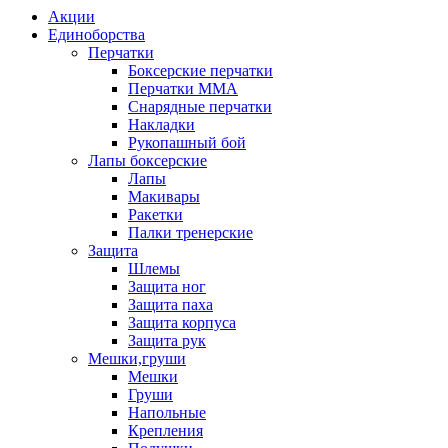
Акции
Единоборства
Перчатки
Боксерские перчатки
Перчатки ММА
Снарядные перчатки
Накладки
Рукопашный бой
Лапы боксерские
Лапы
Макивары
Ракетки
Палки тренерские
Защита
Шлемы
Защита ног
Защита паха
Защита корпуса
Защита рук
Мешки,груши
Мешки
Груши
Напольные
Крепления