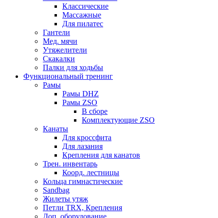
Классические
Массажные
Для пилатес
Гантели
Мед. мячи
Утяжелители
Скакалки
Палки для ходьбы
Функциональный тренинг
Рамы
Рамы DHZ
Рамы ZSO
В сборе
Комплектующие ZSO
Канаты
Для кроссфита
Для лазания
Крепления для канатов
Трен. инвентарь
Коорд. лестницы
Кольца гимнастические
Sandbag
Жилеты утяж
Петли TRX, Крепления
Доп. оборудование