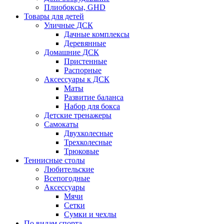
Плиобоксы, GHD
Товары для детей
Уличные ДСК
Дачные комплексы
Деревянные
Домашние ДСК
Пристенные
Распорные
Аксесcуары к ДСК
Маты
Развитие баланса
Набор для бокса
Детские тренажеры
Самокаты
Двухколесные
Трехколесные
Трюковые
Теннисные столы
Любительские
Всепогодные
Аксессуары
Мячи
Сетки
Сумки и чехлы
По видам спорта