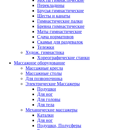
Мосты гимнастические
Перекладины
Брусья гимнастические
Шесты и канаты
Гимнастические палки
Бревна гимнастические
Маты гимнастические
Сдача нормативов
Скамьи для раздевалок
Тележки
Худож. гимнастика
Xореографические станки
Массажное оборудование
Массажные кресла
Массажные столы
Для позвоночника
Электрические Массажеры
Подушки
Для ног
Для головы
Для тела
Механические массажеры
Каталки
Для ног
Подушки, Полусферы