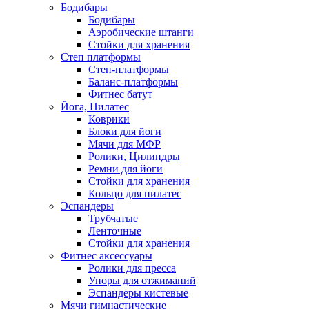
Бодибары
Бодибары
Аэробические штанги
Стойки для хранения
Степ платформы
Степ-платформы
Баланс-платформы
Фитнес батут
Йога, Пилатес
Коврики
Блоки для йоги
Мячи для МФР
Ролики, Цилиндры
Ремни для йоги
Стойки для хранения
Кольцо для пилатес
Эспандеры
Трубчатые
Ленточные
Стойки для хранения
Фитнес аксессуары
Ролики для пресса
Упоры для отжиманий
Эспандеры кистевые
Мячи гимнастические