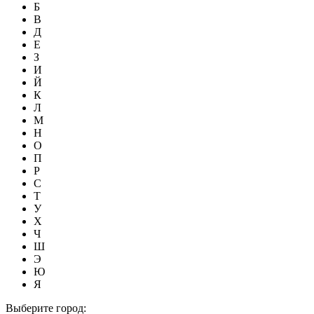
Б
В
Д
Е
З
И
Й
К
Л
М
Н
О
П
Р
С
Т
У
Х
Ч
Ш
Э
Ю
Я
Выберите город: