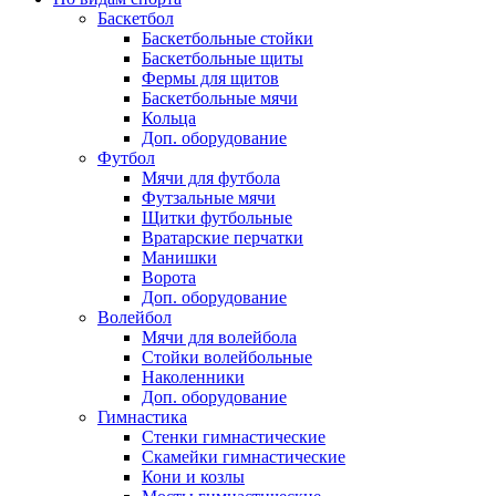
Баскетбол
Баскетбольные стойки
Баскетбольные щиты
Фермы для щитов
Баскетбольные мячи
Кольца
Доп. оборудование
Футбол
Мячи для футбола
Футзальные мячи
Щитки футбольные
Вратарские перчатки
Манишки
Ворота
Доп. оборудование
Волейбол
Мячи для волейбола
Стойки волейбольные
Наколенники
Доп. оборудование
Гимнастика
Стенки гимнастические
Скамейки гимнастические
Кони и козлы