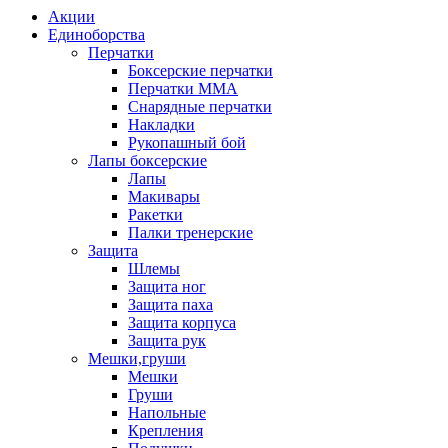
Акции
Единоборства
Перчатки
Боксерские перчатки
Перчатки ММА
Снарядные перчатки
Накладки
Рукопашный бой
Лапы боксерские
Лапы
Макивары
Ракетки
Палки тренерские
Защита
Шлемы
Защита ног
Защита паха
Защита корпуса
Защита рук
Мешки,груши
Мешки
Груши
Напольные
Крепления