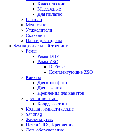
Классические
Массажные
Для пилатес
Гантели
Мед. мячи
Утяжелители
Скакалки
Палки для ходьбы
Функциональный тренинг
Рамы
Рамы DHZ
Рамы ZSO
В сборе
Комплектующие ZSO
Канаты
Для кроссфита
Для лазания
Крепления для канатов
Трен. инвентарь
Коорд. лестницы
Кольца гимнастические
Sandbag
Жилеты утяж
Петли TRX, Крепления
Доп. оборудование