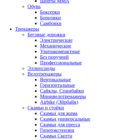
Шорты MMA
Обувь
Боксерки
Борцовки
Самбовки
Тренажеры
Беговые дорожки
Электрические
Механические
Ультракомпактные
Без поручней
Профессиональные
Эллипсоиды
Велотренажеры
Вертикальные
Горизонтальные
Сайклы, Спинбайки
Минивелотренажеры
Airbike (Эйрбайк)
Скамьи и стойки
Скамьи для жима
Скамьи универсальные
Скамьи для пресса
Гиперэкстензии
Скамьи Скотта