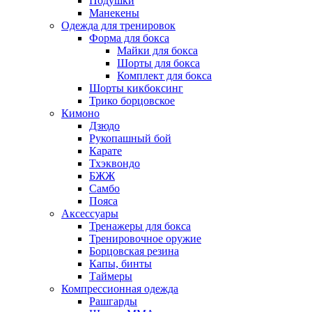
Подушки
Манекены
Одежда для тренировок
Форма для бокса
Майки для бокса
Шорты для бокса
Комплект для бокса
Шорты кикбоксинг
Трико борцовское
Кимоно
Дзюдо
Рукопашный бой
Карате
Тхэквондо
БЖЖ
Самбо
Пояса
Аксессуары
Тренажеры для бокса
Тренировочное оружие
Борцовская резина
Капы, бинты
Таймеры
Компрессионная одежда
Рашгарды