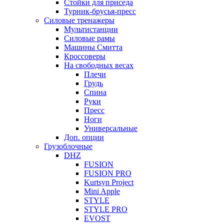
Стойки для приседа
Турник-брусья-пресс
Силовые тренажеры
Мультистанции
Силовые рамы
Машины Смитта
Кроссоверы
На свободных весах
Плечи
Грудь
Спина
Руки
Пресс
Ноги
Универсальные
Доп. опции
Грузоблочные
DHZ
FUSION
FUSION PRO
Kurtsyn Project
Mini Apple
STYLE
STYLE PRO
EVOST