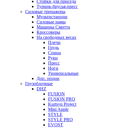
Стойки для приседа
Турник-брусья-пресс
Силовые тренажеры
Мультистанции
Силовые рамы
Машины Смитта
Кроссоверы
На свободных весах
Плечи
Грудь
Спина
Руки
Пресс
Ноги
Универсальные
Доп. опции
Грузоблочные
DHZ
FUSION
FUSION PRO
Kurtsyn Project
Mini Apple
STYLE
STYLE PRO
EVOST