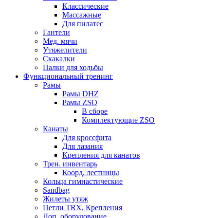
Классические
Массажные
Для пилатес
Гантели
Мед. мячи
Утяжелители
Скакалки
Палки для ходьбы
Функциональный тренинг
Рамы
Рамы DHZ
Рамы ZSO
В сборе
Комплектующие ZSO
Канаты
Для кроссфита
Для лазания
Крепления для канатов
Трен. инвентарь
Коорд. лестницы
Кольца гимнастические
Sandbag
Жилеты утяж
Петли TRX, Крепления
Доп. оборудование