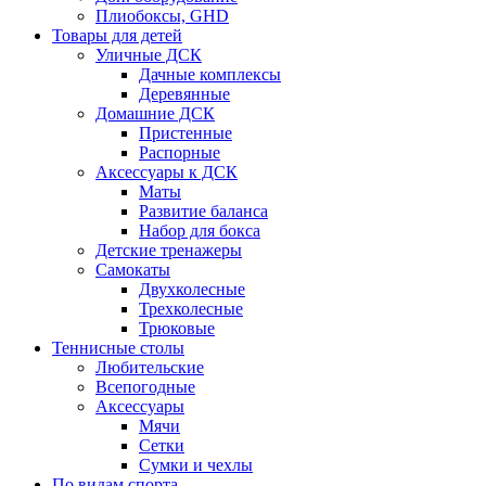
Плиобоксы, GHD
Товары для детей
Уличные ДСК
Дачные комплексы
Деревянные
Домашние ДСК
Пристенные
Распорные
Аксесcуары к ДСК
Маты
Развитие баланса
Набор для бокса
Детские тренажеры
Самокаты
Двухколесные
Трехколесные
Трюковые
Теннисные столы
Любительские
Всепогодные
Аксессуары
Мячи
Сетки
Сумки и чехлы
По видам спорта