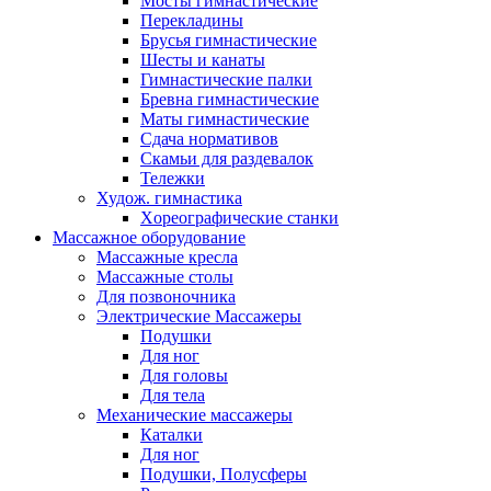
Мосты гимнастические
Перекладины
Брусья гимнастические
Шесты и канаты
Гимнастические палки
Бревна гимнастические
Маты гимнастические
Сдача нормативов
Скамьи для раздевалок
Тележки
Худож. гимнастика
Xореографические станки
Массажное оборудование
Массажные кресла
Массажные столы
Для позвоночника
Электрические Массажеры
Подушки
Для ног
Для головы
Для тела
Механические массажеры
Каталки
Для ног
Подушки, Полусферы