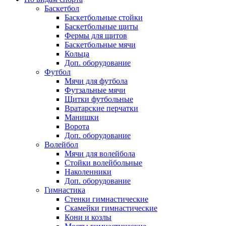
Баскетбол
Баскетбольные стойки
Баскетбольные щиты
Фермы для щитов
Баскетбольные мячи
Кольца
Доп. оборудование
Футбол
Мячи для футбола
Футзальные мячи
Щитки футбольные
Вратарские перчатки
Манишки
Ворота
Доп. оборудование
Волейбол
Мячи для волейбола
Стойки волейбольные
Наколенники
Доп. оборудование
Гимнастика
Стенки гимнастические
Скамейки гимнастические
Кони и козлы