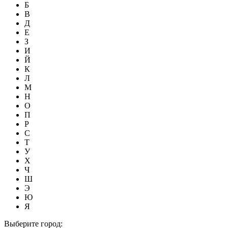
Б
В
Д
Е
З
И
Й
К
Л
М
Н
О
П
Р
С
Т
У
Х
Ч
Ш
Э
Ю
Я
Выберите город: