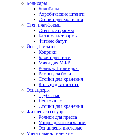
Бодибары
Бодибары
Аэробические штанги
Стойки для хранения
Степ платформы
Степ-платформы
Баланс-платформы
Фитнес батут
Йога, Пилатес
Коврики
Блоки для йоги
Мячи для МФР
Ролики, Цилиндры
Ремни для йоги
Стойки для хранения
Кольцо для пилатес
Эспандеры
Трубчатые
Ленточные
Стойки для хранения
Фитнес аксессуары
Ролики для пресса
Упоры для отжиманий
Эспандеры кистевые
Мячи гимнастические