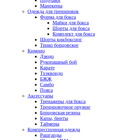
Подушки
Манекены
Одежда для тренировок
Форма для бокса
Майки для бокса
Шорты для бокса
Комплект для бокса
Шорты кикбоксинг
Трико борцовское
Кимоно
Дзюдо
Рукопашный бой
Карате
Тхэквондо
БЖЖ
Самбо
Пояса
Аксессуары
Тренажеры для бокса
Тренировочное оружие
Борцовская резина
Капы, бинты
Таймеры
Компрессионная одежда
Рашгарды