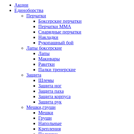
Акции
Единоборства
Перчатки
Боксерские перчатки
Перчатки ММА
Снарядные перчатки
Накладки
Рукопашный бой
Лапы боксерские
Лапы
Макивары
Ракетки
Палки тренерские
Защита
Шлемы
Защита ног
Защита паха
Защита корпуса
Защита рук
Мешки,груши
Мешки
Груши
Напольные
Крепления