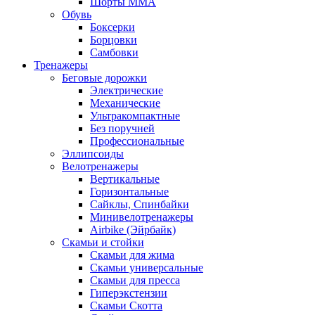
Шорты MMA
Обувь
Боксерки
Борцовки
Самбовки
Тренажеры
Беговые дорожки
Электрические
Механические
Ультракомпактные
Без поручней
Профессиональные
Эллипсоиды
Велотренажеры
Вертикальные
Горизонтальные
Сайклы, Спинбайки
Минивелотренажеры
Airbike (Эйрбайк)
Скамьи и стойки
Скамьи для жима
Скамьи универсальные
Скамьи для пресса
Гиперэкстензии
Скамьи Скотта