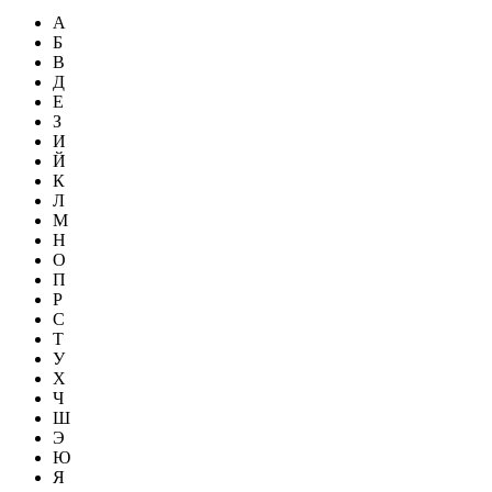
А
Б
В
Д
Е
З
И
Й
К
Л
М
Н
О
П
Р
С
Т
У
Х
Ч
Ш
Э
Ю
Я