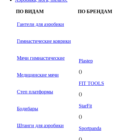
ПО ВИДАМ
ПО БРЕНДАМ
Гантели для аэробики
Гимнастические коврики
Мячи гимнастические
Plastep
()
Медицинские мячи
FIT TOOLS
Степ платформы
()
StarFit
Бодибары
()
Штанги для аэробики
Sportpanda
()