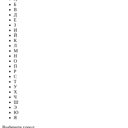
Б
В
Д
Е
З
И
Й
К
Л
М
Н
О
П
Р
С
Т
У
Х
Ч
Ш
Э
Ю
Я
Выберите город: