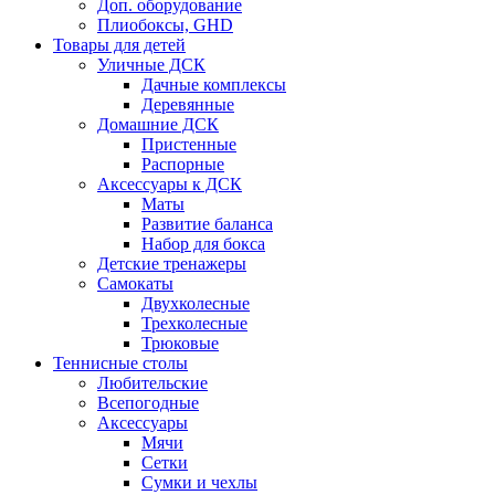
Доп. оборудование
Плиобоксы, GHD
Товары для детей
Уличные ДСК
Дачные комплексы
Деревянные
Домашние ДСК
Пристенные
Распорные
Аксесcуары к ДСК
Маты
Развитие баланса
Набор для бокса
Детские тренажеры
Самокаты
Двухколесные
Трехколесные
Трюковые
Теннисные столы
Любительские
Всепогодные
Аксессуары
Мячи
Сетки
Сумки и чехлы