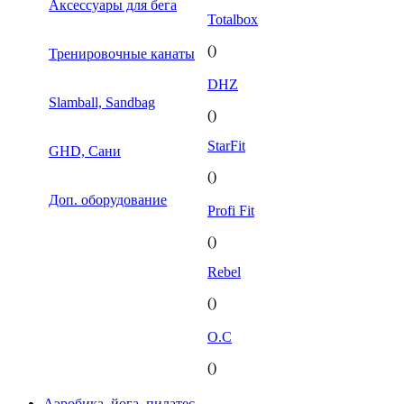
Аксессуары для бега
Totalbox
()
Тренировочные канаты
DHZ
Slamball, Sandbag
()
StarFit
GHD, Сани
()
Доп. оборудование
Profi Fit
()
Rebel
()
O.C
()
Аэробика, йога, пилатес