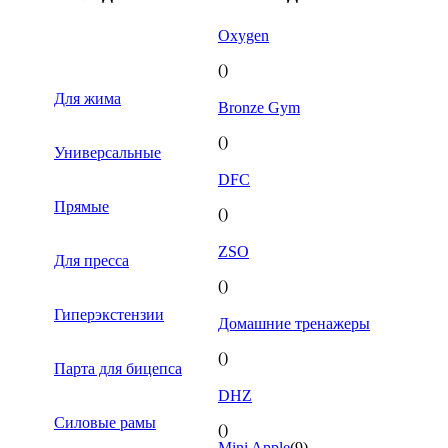
Oxygen
()
Для жима
Bronze Gym
()
Универсальные
DFC
Прямые
()
ZSO
Для пресса
()
Гиперэкстензии
Домашние тренажеры
()
Парта для бицепса
DHZ
Силовые рамы
()
Mini Apple
(9)