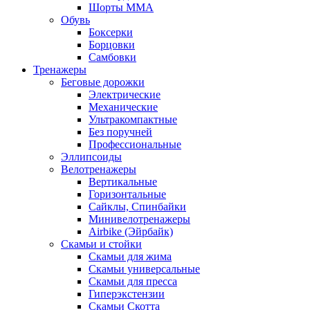
Шорты MMA
Обувь
Боксерки
Борцовки
Самбовки
Тренажеры
Беговые дорожки
Электрические
Механические
Ультракомпактные
Без поручней
Профессиональные
Эллипсоиды
Велотренажеры
Вертикальные
Горизонтальные
Сайклы, Спинбайки
Минивелотренажеры
Airbike (Эйрбайк)
Скамьи и стойки
Скамьи для жима
Скамьи универсальные
Скамьи для пресса
Гиперэкстензии
Скамьи Скотта