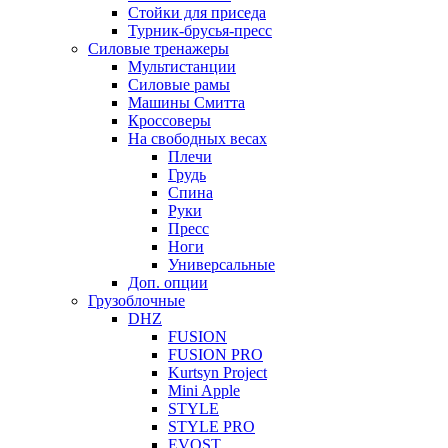
Стойки для приседа
Турник-брусья-пресс
Силовые тренажеры
Мультистанции
Силовые рамы
Машины Смитта
Кроссоверы
На свободных весах
Плечи
Грудь
Спина
Руки
Пресс
Ноги
Универсальные
Доп. опции
Грузоблочные
DHZ
FUSION
FUSION PRO
Kurtsyn Project
Mini Apple
STYLE
STYLE PRO
EVOST