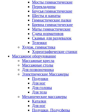
Мосты гимнастические
Перекладины
Брусья гимнастические
Шесты и канаты
Гимнастические палки
Бревна гимнастические
Маты гимнастические
Сдача нормативов
Скамьи для раздевалок
Тележки
Худож. гимнастика
Xореографические станки
Массажное оборудование
Массажные кресла
Массажные столы
Для позвоночника
Электрические Массажеры
Подушки
Для ног
Для головы
Для тела
Механические массажеры
Каталки
Для ног
Подушки, Полусферы