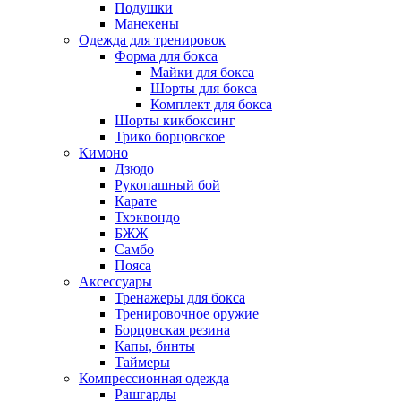
Подушки
Манекены
Одежда для тренировок
Форма для бокса
Майки для бокса
Шорты для бокса
Комплект для бокса
Шорты кикбоксинг
Трико борцовское
Кимоно
Дзюдо
Рукопашный бой
Карате
Тхэквондо
БЖЖ
Самбо
Пояса
Аксессуары
Тренажеры для бокса
Тренировочное оружие
Борцовская резина
Капы, бинты
Таймеры
Компрессионная одежда
Рашгарды