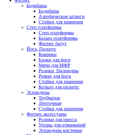
Фитнес
Бодибары
Бодибары
Аэробические штанги
Стойки для хранения
Степ платформы
Степ-платформы
Баланс-платформы
Фитнес батут
Йога, Пилатес
Коврики
Блоки для йоги
Мячи для МФР
Ролики, Цилиндры
Ремни для йоги
Стойки для хранения
Кольцо для пилатес
Эспандеры
Трубчатые
Ленточные
Стойки для хранения
Фитнес аксессуары
Ролики для пресса
Упоры для отжиманий
Эспандеры кистевые