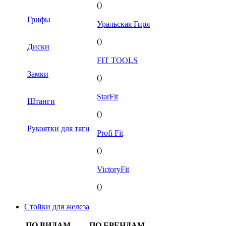
()
Грифы
Уральская Гиря
()
Диски
FIT TOOLS
Замки
()
StarFit
Штанги
()
Рукоятки для тяги
Profi Fit
()
VictoryFit
()
Стойки для железа
ПО ВИДАМ
ПО БРЕНДАМ