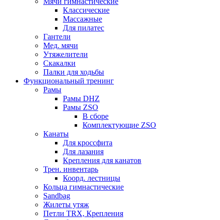
Мячи гимнастические
Классические
Массажные
Для пилатес
Гантели
Мед. мячи
Утяжелители
Скакалки
Палки для ходьбы
Функциональный тренинг
Рамы
Рамы DHZ
Рамы ZSO
В сборе
Комплектующие ZSO
Канаты
Для кроссфита
Для лазания
Крепления для канатов
Трен. инвентарь
Коорд. лестницы
Кольца гимнастические
Sandbag
Жилеты утяж
Петли TRX, Крепления