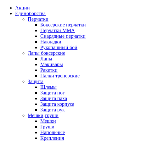
Акции
Единоборства
Перчатки
Боксерские перчатки
Перчатки ММА
Снарядные перчатки
Накладки
Рукопашный бой
Лапы боксерские
Лапы
Макивары
Ракетки
Палки тренерские
Защита
Шлемы
Защита ног
Защита паха
Защита корпуса
Защита рук
Мешки,груши
Мешки
Груши
Напольные
Крепления