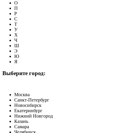
О
П
Р
С
Т
У
Х
Ч
Ш
Э
Ю
Я
Выберите город:
Москва
Санкт-Петербург
Новосибирск
Екатеринбург
Нижний Новгород
Казань
Самара
Челябинск