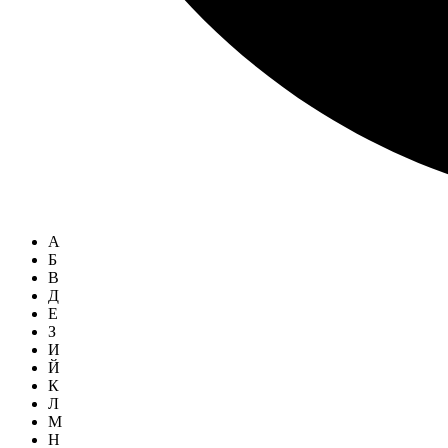
А
Б
В
Д
Е
З
И
Й
К
Л
М
Н