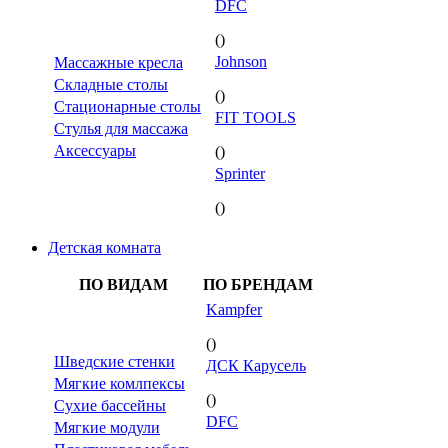
DFC
()
Johnson
Массажные кресла
Складные столы
()
Стационарные столы
FIT TOOLS
Стулья для массажа
Аксессуары
()
Sprinter
()
Детская комната
ПО ВИДАМ
ПО БРЕНДАМ
Kampfer
()
Шведские стенки
ДСК Карусель
Мягкие комлпексы
()
Сухие бассейны
DFC
Мягкие модули