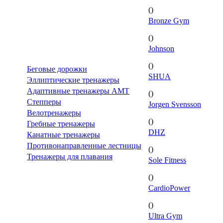
()
Bronze Gym
()
Johnson
()
Беговые дорожки
SHUA
Эллиптические тренажеры
Адаптивные тренажеры AMT
()
Степперы
Jorgen Svensson
Велотренажеры
()
Гребные тренажеры
DHZ
Канатные тренажеры
Противонаправленные лестницы
()
Тренажеры для плавания
Sole Fitness
()
CardioPower
()
Ultra Gym