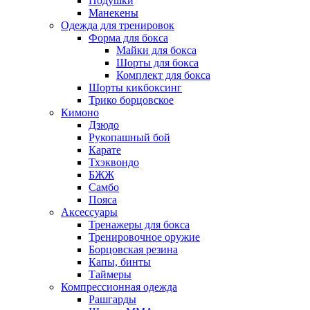
Подушки
Манекены
Одежда для тренировок
Форма для бокса
Майки для бокса
Шорты для бокса
Комплект для бокса
Шорты кикбоксинг
Трико борцовское
Кимоно
Дзюдо
Рукопашный бой
Карате
Тхэквондо
БЖЖ
Самбо
Пояса
Аксессуары
Тренажеры для бокса
Тренировочное оружие
Борцовская резина
Капы, бинты
Таймеры
Компрессионная одежда
Рашгарды