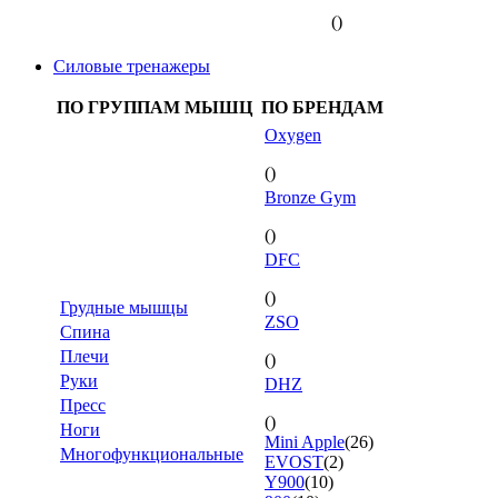
()
Силовые тренажеры
ПО ГРУППАМ МЫШЦ
ПО БРЕНДАМ
Oxygen
()
Bronze Gym
()
DFC
()
Грудные мышцы
ZSO
Спина
Плечи
()
Руки
DHZ
Пресс
()
Ноги
Mini Apple
(26)
Многофункциональные
EVOST
(2)
Y900
(10)