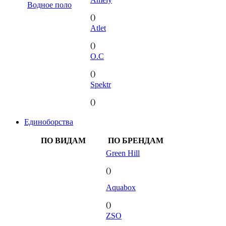
Водное поло
()
Atlet
()
O.C
()
Spektr
()
Единоборства
ПО ВИДАМ
ПО БРЕНДАМ
Green Hill
()
Aquabox
()
ZSO