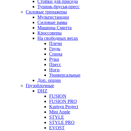
Стойки для приседа
Турник-брусья-пресс
Силовые тренажеры
Мультистанции
Силовые рамы
Машины Смитта
Кроссоверы
На свободных весах
Плечи
Грудь
Спина
Руки
Пресс
Ноги
Универсальные
Доп. опции
Грузоблочные
DHZ
FUSION
FUSION PRO
Kurtsyn Project
Mini Apple
STYLE
STYLE PRO
EVOST