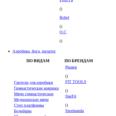
()
Rebel
()
O.C
()
Аэробика, йога, пилатес
ПО ВИДАМ
ПО БРЕНДАМ
Plastep
()
FIT TOOLS
Гантели для аэробики
Гимнастические коврики
()
Мячи гимнастические
StarFit
Медицинские мячи
()
Степ платформы
Sportpanda
Бодибары