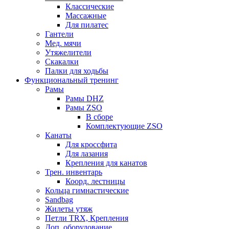
Классические
Массажные
Для пилатес
Гантели
Мед. мячи
Утяжелители
Скакалки
Палки для ходьбы
Функциональный тренинг
Рамы
Рамы DHZ
Рамы ZSO
В сборе
Комплектующие ZSO
Канаты
Для кроссфита
Для лазания
Крепления для канатов
Трен. инвентарь
Коорд. лестницы
Кольца гимнастические
Sandbag
Жилеты утяж
Петли TRX, Крепления
Доп. оборудование