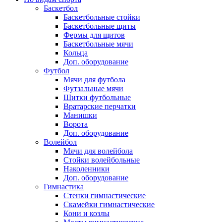
Баскетбол
Баскетбольные стойки
Баскетбольные щиты
Фермы для щитов
Баскетбольные мячи
Кольца
Доп. оборудование
Футбол
Мячи для футбола
Футзальные мячи
Щитки футбольные
Вратарские перчатки
Манишки
Ворота
Доп. оборудование
Волейбол
Мячи для волейбола
Стойки волейбольные
Наколенники
Доп. оборудование
Гимнастика
Стенки гимнастические
Скамейки гимнастические
Кони и козлы