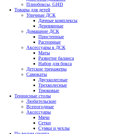
Плиобоксы, GHD
Товары для детей
Уличные ДСК
Дачные комплексы
Деревянные
Домашние ДСК
Пристенные
Распорные
Аксесcуары к ДСК
Маты
Развитие баланса
Набор для бокса
Детские тренажеры
Самокаты
Двухколесные
Трехколесные
Трюковые
Теннисные столы
Любительские
Всепогодные
Аксессуары
Мячи
Сетки
Сумки и чехлы
По видам спорта