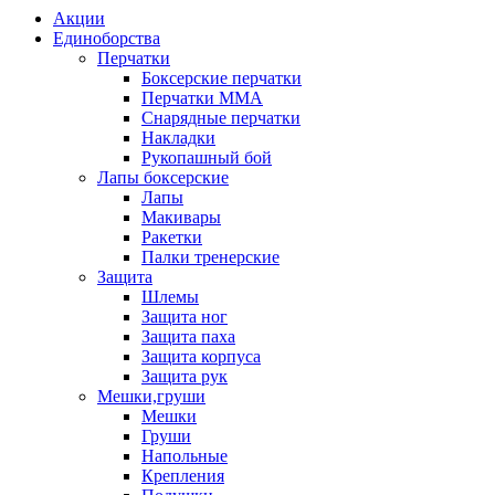
Акции
Единоборства
Перчатки
Боксерские перчатки
Перчатки ММА
Снарядные перчатки
Накладки
Рукопашный бой
Лапы боксерские
Лапы
Макивары
Ракетки
Палки тренерские
Защита
Шлемы
Защита ног
Защита паха
Защита корпуса
Защита рук
Мешки,груши
Мешки
Груши
Напольные
Крепления