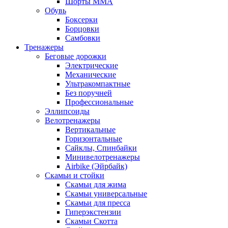
Шорты MMA
Обувь
Боксерки
Борцовки
Самбовки
Тренажеры
Беговые дорожки
Электрические
Механические
Ультракомпактные
Без поручней
Профессиональные
Эллипсоиды
Велотренажеры
Вертикальные
Горизонтальные
Сайклы, Спинбайки
Минивелотренажеры
Airbike (Эйрбайк)
Скамьи и стойки
Скамьи для жима
Скамьи универсальные
Скамьи для пресса
Гиперэкстензии
Скамьи Скотта