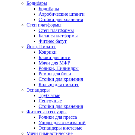
Бодибары
Бодибары
Аэробические штанги
Стойки для хранения
Степ платформы
Степ-платформы
Баланс-платформы
Фитнес батут
Йога, Пилатес
Коврики
Блоки для йоги
Мячи для МФР
Ролики, Цилиндры
Ремни для йоги
Стойки для хранения
Кольцо для пилатес
Эспандеры
Трубчатые
Ленточные
Стойки для хранения
Фитнес аксессуары
Ролики для пресса
Упоры для отжиманий
Эспандеры кистевые
Мячи гимнастические