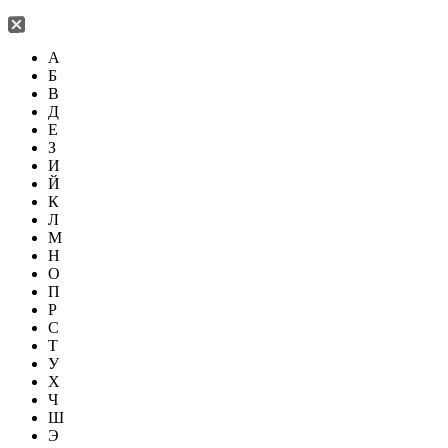
А
Б
В
Д
Е
З
И
Й
К
Л
М
Н
О
П
Р
С
Т
У
Х
Ч
Ш
Э