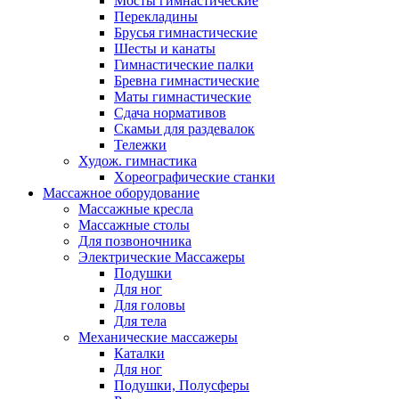
Мосты гимнастические
Перекладины
Брусья гимнастические
Шесты и канаты
Гимнастические палки
Бревна гимнастические
Маты гимнастические
Сдача нормативов
Скамьи для раздевалок
Тележки
Худож. гимнастика
Xореографические станки
Массажное оборудование
Массажные кресла
Массажные столы
Для позвоночника
Электрические Массажеры
Подушки
Для ног
Для головы
Для тела
Механические массажеры
Каталки
Для ног
Подушки, Полусферы