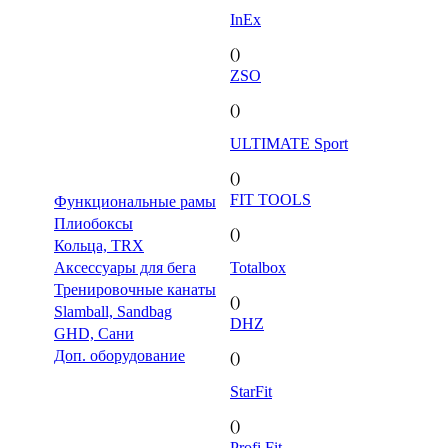
InEx
()
ZSO
()
ULTIMATE Sport
()
FIT TOOLS
Функциональные рамы
Плиобоксы
()
Кольца, TRX
Аксессуары для бега
Totalbox
Тренировочные канаты
()
Slamball, Sandbag
DHZ
GHD, Сани
Доп. оборудование
()
StarFit
()
Profi Fit