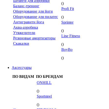
Штанги для аэробики
()
Баланс-тренинг
Profi Fit
Оборудование для йоги
Оборудование для пилатес
()
Антигравити йога
Sprinter
Аква-аэробика
()
Утяжелители
Line Fitness
Резиновые амортизаторы
Скакалки
()
BoyBo
()
Аксессуары
ПО ВИДАМ
ПО БРЕНДАМ
ONHILL
()
Sportsteel
()