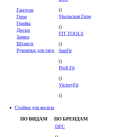
()
Гантели
Уральская Гиря
Гири
Грифы
()
Диски
FIT TOOLS
Замки
Штанги
()
Рукоятки для тяги
StarFit
()
Profi Fit
()
VictoryFit
()
Стойки для железа
ПО ВИДАМ
ПО БРЕНДАМ
DFC
()