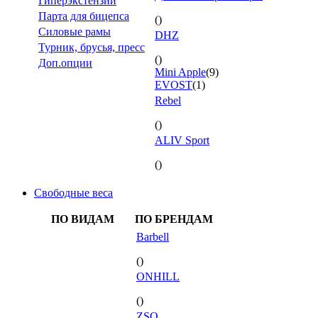
Гиперэкстензии
Парта для бицепса
()
Силовые рамы
DHZ
Турник, брусья, пресс
()
Доп.опции
Mini Apple
(9)
EVOST
(1)
Rebel
()
ALIV Sport
()
Свободные веса
ПО ВИДАМ
ПО БРЕНДАМ
Barbell
()
ONHILL
()
ZSO