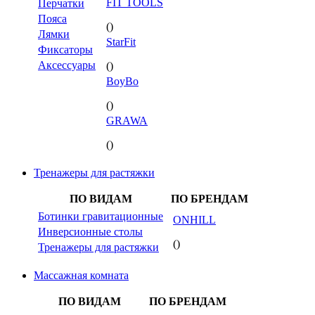
FIT TOOLS
Перчатки
Пояса
()
Лямки
StarFit
Фиксаторы
Аксессуары
()
BoyBo
()
GRAWA
()
Тренажеры для растяжки
ПО ВИДАМ
ПО БРЕНДАМ
Ботинки гравитационные
ONHILL
Инверсионные столы
()
Тренажеры для растяжки
Массажная комната
ПО ВИДАМ
ПО БРЕНДАМ