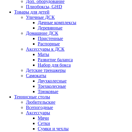
Доп. оборудование
Плиобоксы, GHD
Товары для детей
Уличные ДСК
Дачные комплексы
Деревянные
Домашние ДСК
Пристенные
Распорные
Аксесcуары к ДСК
Маты
Развитие баланса
Набор для бокса
Детские тренажеры
Самокаты
Двухколесные
Трехколесные
Трюковые
Теннисные столы
Любительские
Всепогодные
Аксессуары
Мячи
Сетки
Сумки и чехлы