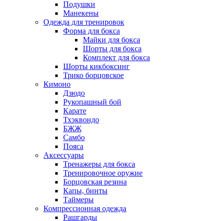
Подушки
Манекены
Одежда для тренировок
Форма для бокса
Майки для бокса
Шорты для бокса
Комплект для бокса
Шорты кикбоксинг
Трико борцовское
Кимоно
Дзюдо
Рукопашный бой
Карате
Тхэквондо
БЖЖ
Самбо
Пояса
Аксессуары
Тренажеры для бокса
Тренировочное оружие
Борцовская резина
Капы, бинты
Таймеры
Компрессионная одежда
Рашгарды