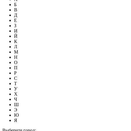
Б
В
Д
Е
З
И
Й
К
Л
М
Н
О
П
Р
С
Т
У
Х
Ч
Ш
Э
Ю
Я
Выберите город: