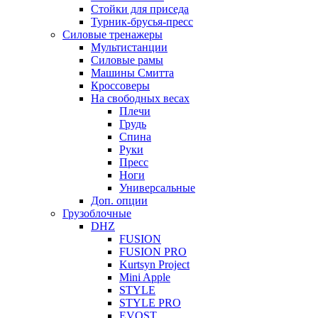
Стойки для приседа
Турник-брусья-пресс
Силовые тренажеры
Мультистанции
Силовые рамы
Машины Смитта
Кроссоверы
На свободных весах
Плечи
Грудь
Спина
Руки
Пресс
Ноги
Универсальные
Доп. опции
Грузоблочные
DHZ
FUSION
FUSION PRO
Kurtsyn Project
Mini Apple
STYLE
STYLE PRO
EVOST