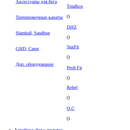
Аксессуары для бега
Totalbox
()
Тренировочные канаты
DHZ
Slamball, Sandbag
()
StarFit
GHD, Сани
()
Доп. оборудование
Profi Fit
()
Rebel
()
O.C
()
Аэробика, йога, пилатес