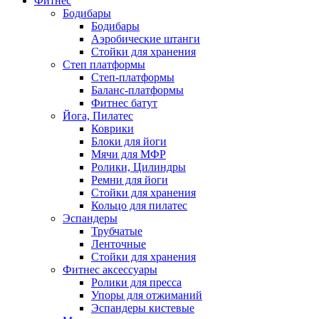
Фитнес
Бодибары
Бодибары
Аэробические штанги
Стойки для хранения
Степ платформы
Степ-платформы
Баланс-платформы
Фитнес батут
Йога, Пилатес
Коврики
Блоки для йоги
Мячи для МФР
Ролики, Цилиндры
Ремни для йоги
Стойки для хранения
Кольцо для пилатес
Эспандеры
Трубчатые
Ленточные
Стойки для хранения
Фитнес аксессуары
Ролики для пресса
Упоры для отжиманий
Эспандеры кистевые