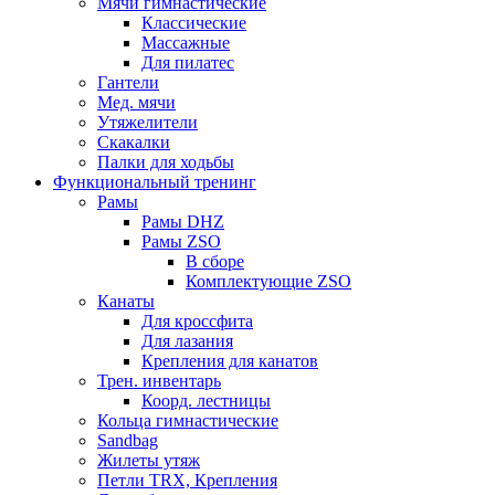
Мячи гимнастические
Классические
Массажные
Для пилатес
Гантели
Мед. мячи
Утяжелители
Скакалки
Палки для ходьбы
Функциональный тренинг
Рамы
Рамы DHZ
Рамы ZSO
В сборе
Комплектующие ZSO
Канаты
Для кроссфита
Для лазания
Крепления для канатов
Трен. инвентарь
Коорд. лестницы
Кольца гимнастические
Sandbag
Жилеты утяж
Петли TRX, Крепления