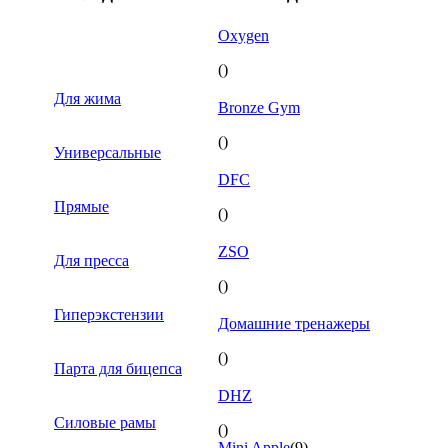
Oxygen
()
Для жима
Bronze Gym
()
Универсальные
DFC
Прямые
()
ZSO
Для пресса
()
Гиперэкстензии
Домашние тренажеры
()
Парта для бицепса
DHZ
Силовые рамы
()
Mini Apple
(9)