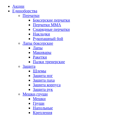
Акции
Единоборства
Перчатки
Боксерские перчатки
Перчатки ММА
Снарядные перчатки
Накладки
Рукопашный бой
Лапы боксерские
Лапы
Макивары
Ракетки
Палки тренерские
Защита
Шлемы
Защита ног
Защита паха
Защита корпуса
Защита рук
Мешки,груши
Мешки
Груши
Напольные
Крепления