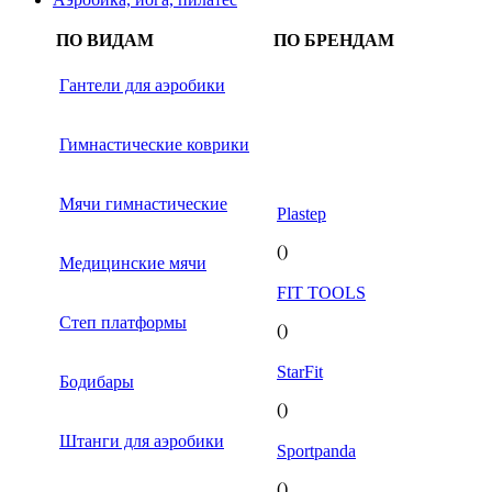
ПО ВИДАМ
ПО БРЕНДАМ
Гантели для аэробики
Гимнастические коврики
Мячи гимнастические
Plastep
()
Медицинские мячи
FIT TOOLS
Степ платформы
()
StarFit
Бодибары
()
Штанги для аэробики
Sportpanda
()