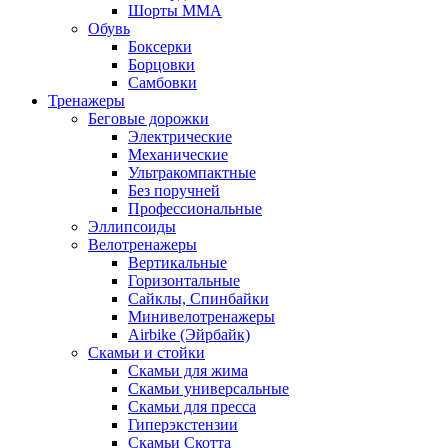
Шорты MMA
Обувь
Боксерки
Борцовки
Самбовки
Тренажеры
Беговые дорожки
Электрические
Механические
Ультракомпактные
Без поручней
Профессиональные
Эллипсоиды
Велотренажеры
Вертикальные
Горизонтальные
Сайклы, Спинбайки
Минивелотренажеры
Airbike (Эйрбайк)
Скамьи и стойки
Скамьи для жима
Скамьи универсальные
Скамьи для пресса
Гиперэкстензии
Скамьи Скотта