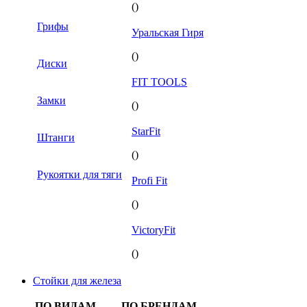
()
Грифы
Уральская Гиря
()
Диски
FIT TOOLS
Замки
()
StarFit
Штанги
()
Рукоятки для тяги
Profi Fit
()
VictoryFit
()
Стойки для железа
ПО ВИДАМ
ПО БРЕНДАМ