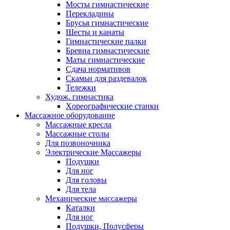
Мосты гимнастические
Перекладины
Брусья гимнастические
Шесты и канаты
Гимнастические палки
Бревна гимнастические
Маты гимнастические
Сдача нормативов
Скамьи для раздевалок
Тележки
Худож. гимнастика
Xореографические станки
Массажное оборудование
Массажные кресла
Массажные столы
Для позвоночника
Электрические Массажеры
Подушки
Для ног
Для головы
Для тела
Механические массажеры
Каталки
Для ног
Подушки, Полусферы