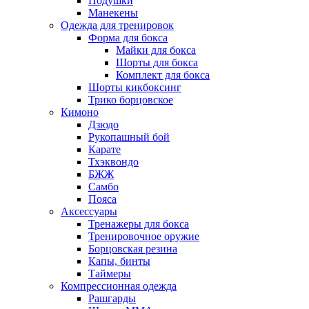
Подушки
Манекены
Одежда для тренировок
Форма для бокса
Майки для бокса
Шорты для бокса
Комплект для бокса
Шорты кикбоксинг
Трико борцовское
Кимоно
Дзюдо
Рукопашный бой
Карате
Тхэквондо
БЖЖ
Самбо
Пояса
Аксессуары
Тренажеры для бокса
Тренировочное оружие
Борцовская резина
Капы, бинты
Таймеры
Компрессионная одежда
Рашгарды