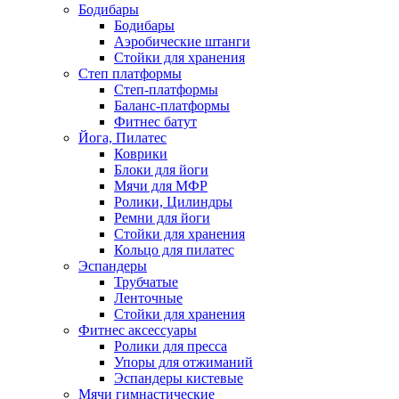
Бодибары
Бодибары
Аэробические штанги
Стойки для хранения
Степ платформы
Степ-платформы
Баланс-платформы
Фитнес батут
Йога, Пилатес
Коврики
Блоки для йоги
Мячи для МФР
Ролики, Цилиндры
Ремни для йоги
Стойки для хранения
Кольцо для пилатес
Эспандеры
Трубчатые
Ленточные
Стойки для хранения
Фитнес аксессуары
Ролики для пресса
Упоры для отжиманий
Эспандеры кистевые
Мячи гимнастические