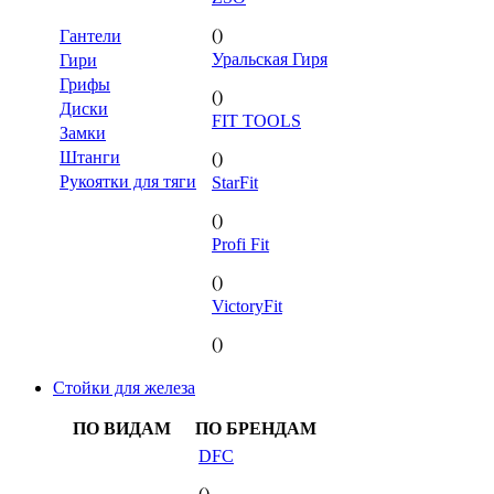
()
Гантели
Уральская Гиря
Гири
Грифы
()
Диски
FIT TOOLS
Замки
Штанги
()
Рукоятки для тяги
StarFit
()
Profi Fit
()
VictoryFit
()
Стойки для железа
ПО ВИДАМ
ПО БРЕНДАМ
DFC
()