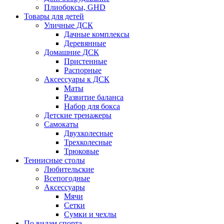
Плиобоксы, GHD
Товары для детей
Уличные ДСК
Дачные комплексы
Деревянные
Домашние ДСК
Пристенные
Распорные
Аксесcуары к ДСК
Маты
Развитие баланса
Набор для бокса
Детские тренажеры
Самокаты
Двухколесные
Трехколесные
Трюковые
Теннисные столы
Любительские
Всепогодные
Аксессуары
Мячи
Сетки
Сумки и чехлы
По видам спорта