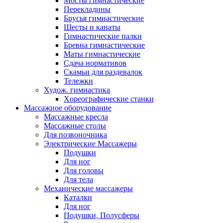
Мосты гимнастические
Перекладины
Брусья гимнастические
Шесты и канаты
Гимнастические палки
Бревна гимнастические
Маты гимнастические
Сдача нормативов
Скамьи для раздевалок
Тележки
Худож. гимнастика
Xореографические станки
Массажное оборудование
Массажные кресла
Массажные столы
Для позвоночника
Электрические Массажеры
Подушки
Для ног
Для головы
Для тела
Механические массажеры
Каталки
Для ног
Подушки, Полусферы