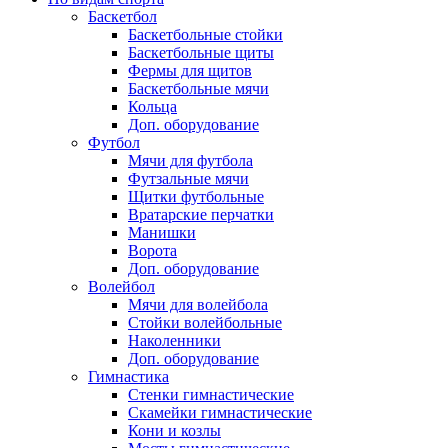
Баскетбол
Баскетбольные стойки
Баскетбольные щиты
Фермы для щитов
Баскетбольные мячи
Кольца
Доп. оборудование
Футбол
Мячи для футбола
Футзальные мячи
Щитки футбольные
Вратарские перчатки
Манишки
Ворота
Доп. оборудование
Волейбол
Мячи для волейбола
Стойки волейбольные
Наколенники
Доп. оборудование
Гимнастика
Стенки гимнастические
Скамейки гимнастические
Кони и козлы