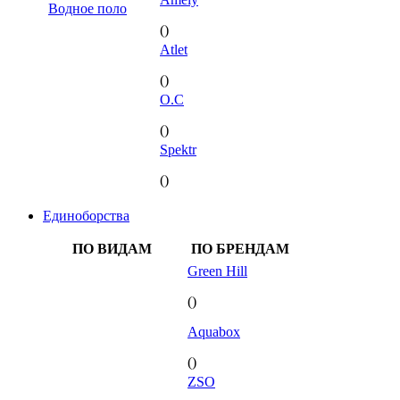
Водное поло
()
Atlet
()
O.C
()
Spektr
()
Единоборства
ПО ВИДАМ
ПО БРЕНДАМ
Green Hill
()
Aquabox
()
ZSO