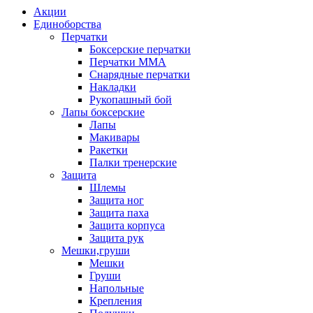
Акции
Единоборства
Перчатки
Боксерские перчатки
Перчатки ММА
Снарядные перчатки
Накладки
Рукопашный бой
Лапы боксерские
Лапы
Макивары
Ракетки
Палки тренерские
Защита
Шлемы
Защита ног
Защита паха
Защита корпуса
Защита рук
Мешки,груши
Мешки
Груши
Напольные
Крепления