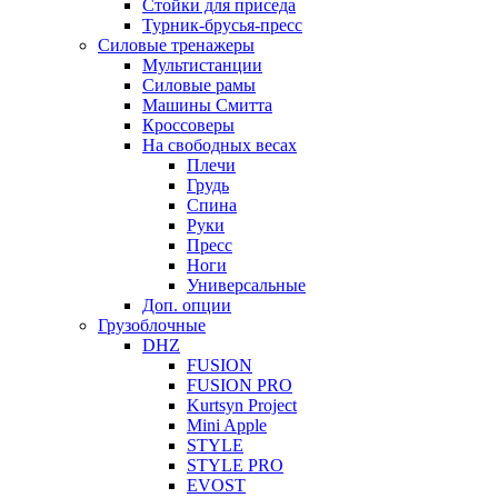
Стойки для приседа
Турник-брусья-пресс
Силовые тренажеры
Мультистанции
Силовые рамы
Машины Смитта
Кроссоверы
На свободных весах
Плечи
Грудь
Спина
Руки
Пресс
Ноги
Универсальные
Доп. опции
Грузоблочные
DHZ
FUSION
FUSION PRO
Kurtsyn Project
Mini Apple
STYLE
STYLE PRO
EVOST