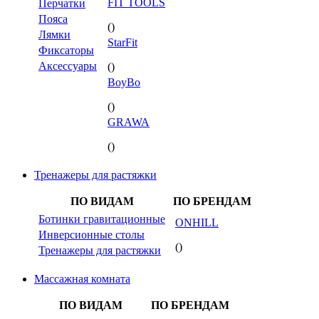
FIT TOOLS
Перчатки
Пояса
()
Лямки
StarFit
Фиксаторы
Аксессуары
()
BoyBo
()
GRAWA
()
Тренажеры для растяжки
ПО ВИДАМ
ПО БРЕНДАМ
Ботинки гравитационные
ONHILL
Инверсионные столы
()
Тренажеры для растяжки
Массажная комната
ПО ВИДАМ
ПО БРЕНДАМ