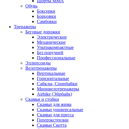
Шорты MMA
Обувь
Боксерки
Борцовки
Самбовки
Тренажеры
Беговые дорожки
Электрические
Механические
Ультракомпактные
Без поручней
Профессиональные
Эллипсоиды
Велотренажеры
Вертикальные
Горизонтальные
Сайклы, Спинбайки
Минивелотренажеры
Airbike (Эйрбайк)
Скамьи и стойки
Скамьи для жима
Скамьи универсальные
Скамьи для пресса
Гиперэкстензии
Скамьи Скотта