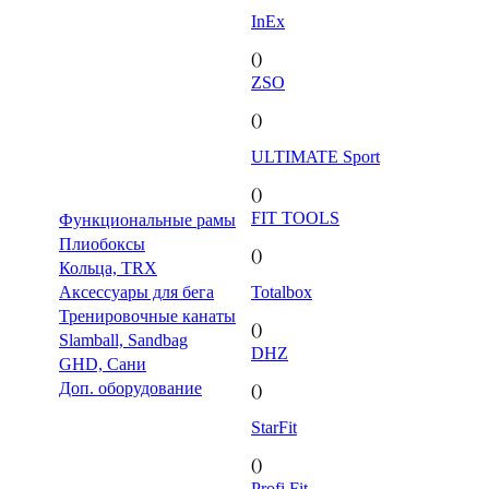
InEx
()
ZSO
()
ULTIMATE Sport
()
FIT TOOLS
Функциональные рамы
Плиобоксы
()
Кольца, TRX
Аксессуары для бега
Totalbox
Тренировочные канаты
()
Slamball, Sandbag
DHZ
GHD, Сани
Доп. оборудование
()
StarFit
()
Profi Fit