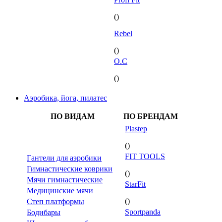
()
Rebel
()
O.C
()
Аэробика, йога, пилатес
ПО ВИДАМ
ПО БРЕНДАМ
Plastep
()
FIT TOOLS
Гантели для аэробики
Гимнастические коврики
()
Мячи гимнастические
StarFit
Медицинские мячи
()
Степ платформы
Sportpanda
Бодибары