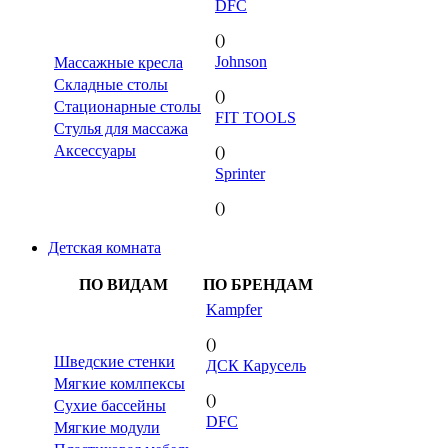
DFC
()
Johnson
Массажные кресла
Складные столы
()
Стационарные столы
FIT TOOLS
Стулья для массажа
Аксессуары
()
Sprinter
()
Детская комната
ПО ВИДАМ
ПО БРЕНДАМ
Kampfer
()
Шведские стенки
ДСК Карусель
Мягкие комлпексы
()
Сухие бассейны
DFC
Мягкие модули