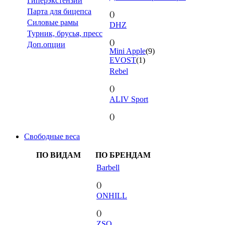
Гиперэкстензии
Парта для бицепса
()
Силовые рамы
DHZ
Турник, брусья, пресс
()
Доп.опции
Mini Apple
(9)
EVOST
(1)
Rebel
()
ALIV Sport
()
Свободные веса
ПО ВИДАМ
ПО БРЕНДАМ
Barbell
()
ONHILL
()
ZSO