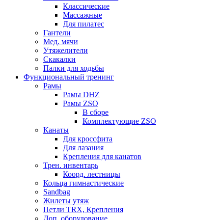
Классические
Массажные
Для пилатес
Гантели
Мед. мячи
Утяжелители
Скакалки
Палки для ходьбы
Функциональный тренинг
Рамы
Рамы DHZ
Рамы ZSO
В сборе
Комплектующие ZSO
Канаты
Для кроссфита
Для лазания
Крепления для канатов
Трен. инвентарь
Коорд. лестницы
Кольца гимнастические
Sandbag
Жилеты утяж
Петли TRX, Крепления
Доп. оборудование