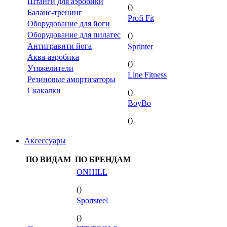
Штанги для аэробики
()
Баланс-тренинг
Profi Fit
Оборудование для йоги
Оборудование для пилатес
()
Антигравити йога
Sprinter
Аква-аэробика
()
Утяжелители
Line Fitness
Резиновые амортизаторы
Скакалки
()
BoyBo
()
Аксессуары
ПО ВИДАМ
ПО БРЕНДАМ
ONHILL
()
Sportsteel
()