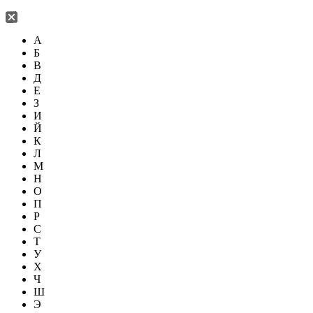
А
Б
В
Д
Е
З
И
Й
К
Л
М
Н
О
П
Р
С
Т
У
Х
Ч
Ш
Э