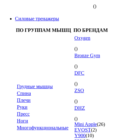
()
Силовые тренажеры
ПО ГРУППАМ МЫШЦ
ПО БРЕНДАМ
Oxygen
()
Bronze Gym
()
DFC
()
Грудные мышцы
ZSO
Спина
Плечи
()
Руки
DHZ
Пресс
()
Ноги
Mini Apple
(26)
Многофункциональные
EVOST
(2)
Y900
(10)