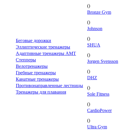
()
Bronze Gym
()
Johnson
()
Беговые дорожки
SHUA
Эллиптические тренажеры
Адаптивные тренажеры AMT
()
Степперы
Jorgen Svensson
Велотренажеры
()
Гребные тренажеры
DHZ
Канатные тренажеры
Противонаправленные лестницы
()
Тренажеры для плавания
Sole Fitness
()
CardioPower
()
Ultra Gym