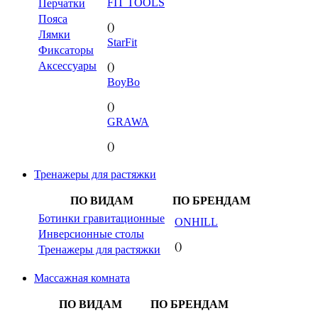
FIT TOOLS
Перчатки
Пояса
()
Лямки
StarFit
Фиксаторы
Аксессуары
()
BoyBo
()
GRAWA
()
Тренажеры для растяжки
ПО ВИДАМ
ПО БРЕНДАМ
Ботинки гравитационные
ONHILL
Инверсионные столы
()
Тренажеры для растяжки
Массажная комната
ПО ВИДАМ
ПО БРЕНДАМ