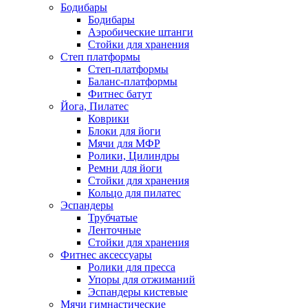
Бодибары
Бодибары
Аэробические штанги
Стойки для хранения
Степ платформы
Степ-платформы
Баланс-платформы
Фитнес батут
Йога, Пилатес
Коврики
Блоки для йоги
Мячи для МФР
Ролики, Цилиндры
Ремни для йоги
Стойки для хранения
Кольцо для пилатес
Эспандеры
Трубчатые
Ленточные
Стойки для хранения
Фитнес аксессуары
Ролики для пресса
Упоры для отжиманий
Эспандеры кистевые
Мячи гимнастические