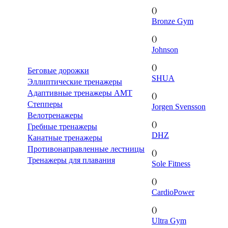
()
Bronze Gym
()
Johnson
()
Беговые дорожки
SHUA
Эллиптические тренажеры
Адаптивные тренажеры AMT
()
Степперы
Jorgen Svensson
Велотренажеры
()
Гребные тренажеры
DHZ
Канатные тренажеры
Противонаправленные лестницы
()
Тренажеры для плавания
Sole Fitness
()
CardioPower
()
Ultra Gym