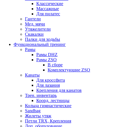
Классические
Массажные
Для пилатес
Гантели
Мед. мячи
Утяжелители
Скакалки
Палки для ходьбы
Функциональный тренинг
Рамы
Рамы DHZ
Рамы ZSO
В сборе
Комплектующие ZSO
Канаты
Для кроссфита
Для лазания
Крепления для канатов
Трен. инвентарь
Коорд. лестницы
Кольца гимнастические
Sandbag
Жилеты утяж
Петли TRX, Крепления
Доп. оборудование