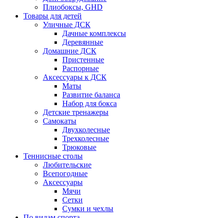
Плиобоксы, GHD
Товары для детей
Уличные ДСК
Дачные комплексы
Деревянные
Домашние ДСК
Пристенные
Распорные
Аксесcуары к ДСК
Маты
Развитие баланса
Набор для бокса
Детские тренажеры
Самокаты
Двухколесные
Трехколесные
Трюковые
Теннисные столы
Любительские
Всепогодные
Аксессуары
Мячи
Сетки
Сумки и чехлы
По видам спорта