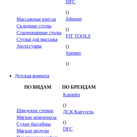
DFC
()
Johnson
Массажные кресла
Складные столы
()
Стационарные столы
FIT TOOLS
Стулья для массажа
Аксессуары
()
Sprinter
()
Детская комната
ПО ВИДАМ
ПО БРЕНДАМ
Kampfer
()
Шведские стенки
ДСК Карусель
Мягкие комлпексы
()
Сухие бассейны
DFC
Мягкие модули