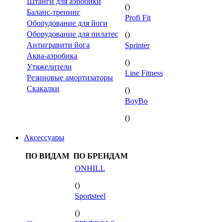
Штанги для аэробики
()
Баланс-тренинг
Profi Fit
Оборудование для йоги
Оборудование для пилатес
()
Антигравити йога
Sprinter
Аква-аэробика
()
Утяжелители
Line Fitness
Резиновые амортизаторы
Скакалки
()
BoyBo
()
Аксессуары
ПО ВИДАМ
ПО БРЕНДАМ
ONHILL
()
Sportsteel
()