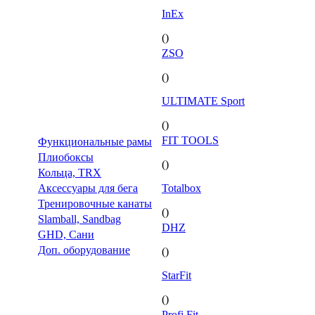
InEx
()
ZSO
()
ULTIMATE Sport
()
FIT TOOLS
Функциональные рамы
Плиобоксы
()
Кольца, TRX
Аксессуары для бега
Totalbox
Тренировочные канаты
()
Slamball, Sandbag
DHZ
GHD, Сани
Доп. оборудование
()
StarFit
()
Profi Fit