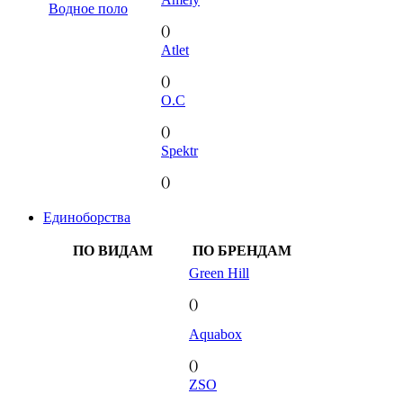
Водное поло
()
Atlet
()
O.C
()
Spektr
()
Единоборства
ПО ВИДАМ
ПО БРЕНДАМ
Green Hill
()
Aquabox
()
ZSO