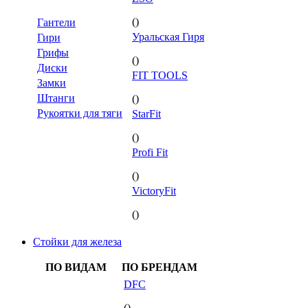
()
Гантели
Уральская Гиря
Гири
Грифы
()
Диски
FIT TOOLS
Замки
Штанги
()
Рукоятки для тяги
StarFit
()
Profi Fit
()
VictoryFit
()
Стойки для железа
ПО ВИДАМ
ПО БРЕНДАМ
DFC
()