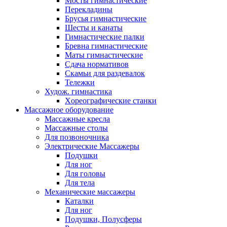
Мосты гимнастические
Перекладины
Брусья гимнастические
Шесты и канаты
Гимнастические палки
Бревна гимнастические
Маты гимнастические
Сдача нормативов
Скамьи для раздевалок
Тележки
Худож. гимнастика
Xореографические станки
Массажное оборудование
Массажные кресла
Массажные столы
Для позвоночника
Электрические Массажеры
Подушки
Для ног
Для головы
Для тела
Механические массажеры
Каталки
Для ног
Подушки, Полусферы