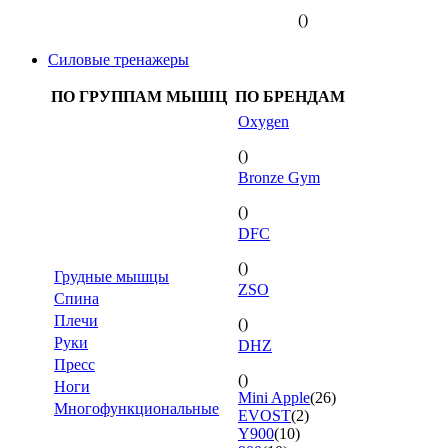
()
Силовые тренажеры
ПО ГРУППАМ МЫШЦ
ПО БРЕНДАМ
Oxygen
()
Bronze Gym
()
DFC
()
Грудные мышцы
ZSO
Спина
Плечи
()
Руки
DHZ
Пресс
()
Ноги
Mini Apple
(26)
Многофункциональные
EVOST
(2)
Y900
(10)