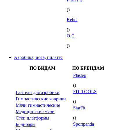
()
Rebel
()
O.C
()
Аэробика, йога, пилатес
ПО ВИДАМ
ПО БРЕНДАМ
Plastep
()
FIT TOOLS
Гантели для аэробики
Гимнастические коврики
()
Мячи гимнастические
StarFit
Медицинские мячи
()
Степ платформы
Sportpanda
Бодибары