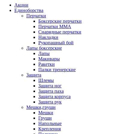
Акции
Единоборства
Перчатки
Боксерские перчатки
Перчатки ММА
Снарядные перчатки
Накладки
Рукопашный бой
Лапы боксерские
Лапы
Макивары
Ракетки
Палки тренерские
Защита
Шлемы
Защита ног
Защита паха
Защита корпуса
Защита рук
Мешки,груши
Мешки
Груши
Напольные
Крепления