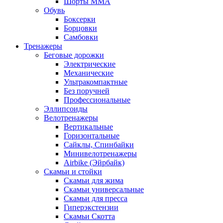
Шорты MMA
Обувь
Боксерки
Борцовки
Самбовки
Тренажеры
Беговые дорожки
Электрические
Механические
Ультракомпактные
Без поручней
Профессиональные
Эллипсоиды
Велотренажеры
Вертикальные
Горизонтальные
Сайклы, Спинбайки
Минивелотренажеры
Airbike (Эйрбайк)
Скамьи и стойки
Скамьи для жима
Скамьи универсальные
Скамьи для пресса
Гиперэкстензии
Скамьи Скотта