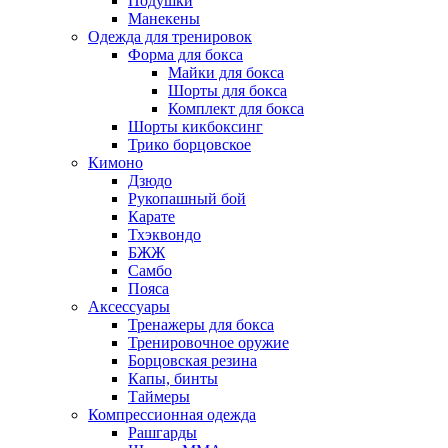
Подушки
Манекены
Одежда для тренировок
Форма для бокса
Майки для бокса
Шорты для бокса
Комплект для бокса
Шорты кикбоксинг
Трико борцовское
Кимоно
Дзюдо
Рукопашный бой
Карате
Тхэквондо
БЖЖ
Самбо
Пояса
Аксессуары
Тренажеры для бокса
Тренировочное оружие
Борцовская резина
Капы, бинты
Таймеры
Компрессионная одежда
Рашгарды