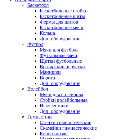
Баскетбол
Баскетбольные стойки
Баскетбольные щиты
Фермы для щитов
Баскетбольные мячи
Кольца
Доп. оборудование
Футбол
Мячи для футбола
Футзальные мячи
Щитки футбольные
Вратарские перчатки
Манишки
Ворота
Доп. оборудование
Волейбол
Мячи для волейбола
Стойки волейбольные
Наколенники
Доп. оборудование
Гимнастика
Стенки гимнастические
Скамейки гимнастические
Кони и козлы