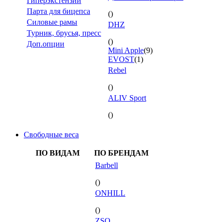
Гиперэкстензии
Парта для бицепса
()
Силовые рамы
DHZ
Турник, брусья, пресс
()
Доп.опции
Mini Apple
(9)
EVOST
(1)
Rebel
()
ALIV Sport
()
Свободные веса
ПО ВИДАМ
ПО БРЕНДАМ
Barbell
()
ONHILL
()
ZSO