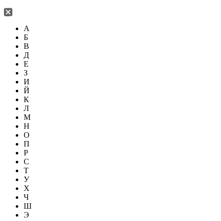
А
Б
В
Д
Е
З
И
Й
К
Л
М
Н
О
П
Р
С
Т
У
Х
Ч
Ш
Э