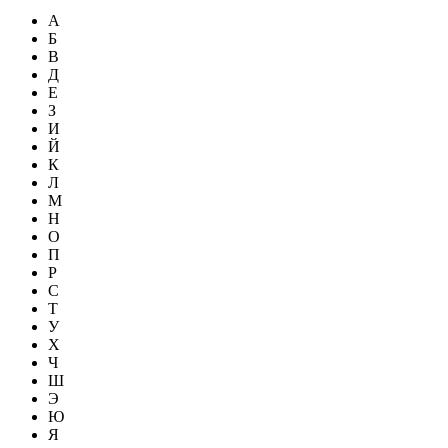
А
Б
В
Д
Е
З
И
Й
К
Л
М
Н
О
П
Р
С
Т
У
Х
Ч
Ш
Э
Ю
Я