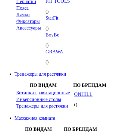
FIT TOOLS
Перчатки
Пояса
()
Лямки
StarFit
Фиксаторы
Аксессуары
()
BoyBo
()
GRAWA
()
Тренажеры для растяжки
ПО ВИДАМ
ПО БРЕНДАМ
Ботинки гравитационные
ONHILL
Инверсионные столы
()
Тренажеры для растяжки
Массажная комната
ПО ВИДАМ
ПО БРЕНДАМ