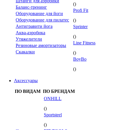
Штанги для аэробики
()
Баланс-тренинг
Profi Fit
Оборудование для йоги
Оборудование для пилатес
()
Антигравити йога
Sprinter
Аква-аэробика
()
Утяжелители
Line Fitness
Резиновые амортизаторы
Скакалки
()
BoyBo
()
Аксессуары
ПО ВИДАМ
ПО БРЕНДАМ
ONHILL
()
Sportsteel
()