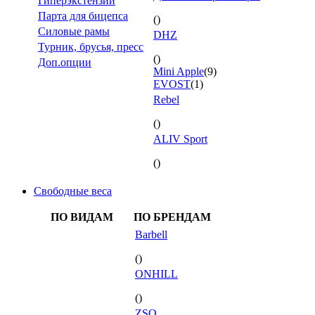
Гиперэкстензии
Парта для бицепса
()
Силовые рамы
DHZ
Турник, брусья, пресс
()
Доп.опции
Mini Apple
(9)
EVOST
(1)
Rebel
()
ALIV Sport
()
Свободные веса
ПО ВИДАМ
ПО БРЕНДАМ
Barbell
()
ONHILL
()
ZSO