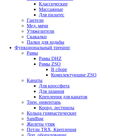
Классические
Массажные
Для пилатес
Гантели
Мед. мячи
Утяжелители
Скакалки
Палки для ходьбы
Функциональный тренинг
Рамы
Рамы DHZ
Рамы ZSO
В сборе
Комплектующие ZSO
Канаты
Для кроссфита
Для лазания
Крепления для канатов
Трен. инвентарь
Коорд. лестницы
Кольца гимнастические
Sandbag
Жилеты утяж
Петли TRX, Крепления
Доп. оборудование