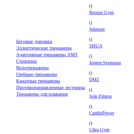
()
Bronze Gym
()
Johnson
()
Беговые дорожки
SHUA
Эллиптические тренажеры
Адаптивные тренажеры AMT
()
Степперы
Jorgen Svensson
Велотренажеры
()
Гребные тренажеры
DHZ
Канатные тренажеры
Противонаправленные лестницы
()
Тренажеры для плавания
Sole Fitness
()
CardioPower
()
Ultra Gym