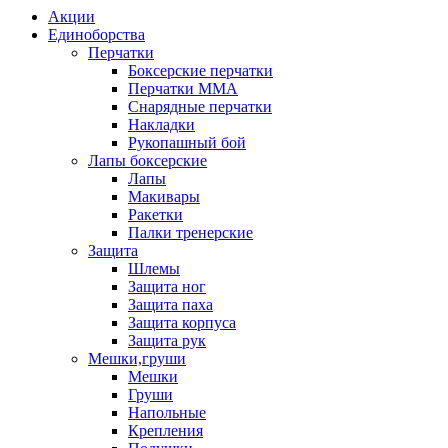
Акции
Единоборства
Перчатки
Боксерские перчатки
Перчатки ММА
Снарядные перчатки
Накладки
Рукопашный бой
Лапы боксерские
Лапы
Макивары
Ракетки
Палки тренерские
Защита
Шлемы
Защита ног
Защита паха
Защита корпуса
Защита рук
Мешки,груши
Мешки
Груши
Напольные
Крепления