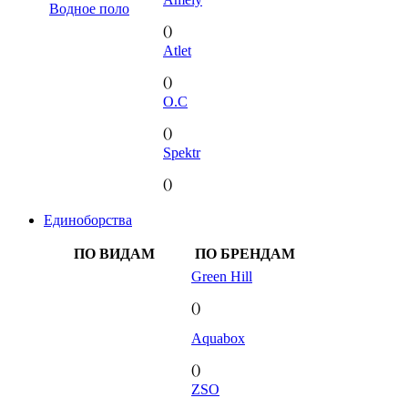
Водное поло
()
Atlet
()
O.C
()
Spektr
()
Единоборства
ПО ВИДАМ
ПО БРЕНДАМ
Green Hill
()
Aquabox
()
ZSO