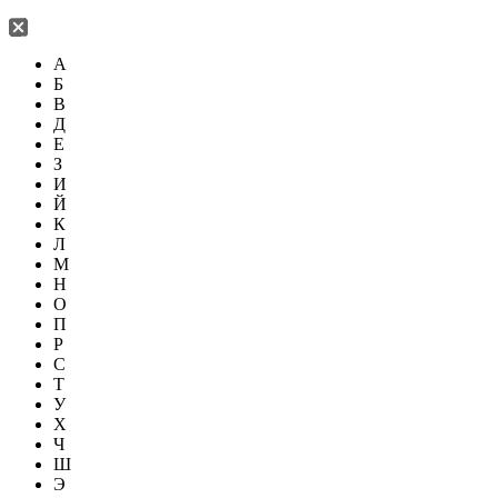
А
Б
В
Д
Е
З
И
Й
К
Л
М
Н
О
П
Р
С
Т
У
Х
Ч
Ш
Э