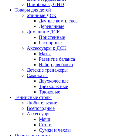
Плиобоксы, GHD
Товары для детей
Уличные ДСК
Дачные комплексы
Деревянные
Домашние ДСК
Пристенные
Распорные
Аксесcуары к ДСК
Маты
Развитие баланса
Набор для бокса
Детские тренажеры
Самокаты
Двухколесные
Трехколесные
Трюковые
Теннисные столы
Любительские
Всепогодные
Аксессуары
Мячи
Сетки
Сумки и чехлы
По видам спорта