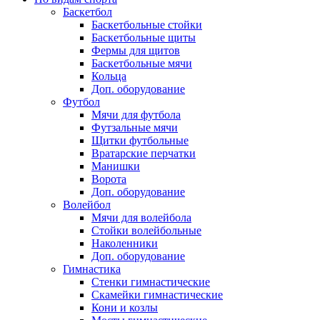
Баскетбол
Баскетбольные стойки
Баскетбольные щиты
Фермы для щитов
Баскетбольные мячи
Кольца
Доп. оборудование
Футбол
Мячи для футбола
Футзальные мячи
Щитки футбольные
Вратарские перчатки
Манишки
Ворота
Доп. оборудование
Волейбол
Мячи для волейбола
Стойки волейбольные
Наколенники
Доп. оборудование
Гимнастика
Стенки гимнастические
Скамейки гимнастические
Кони и козлы