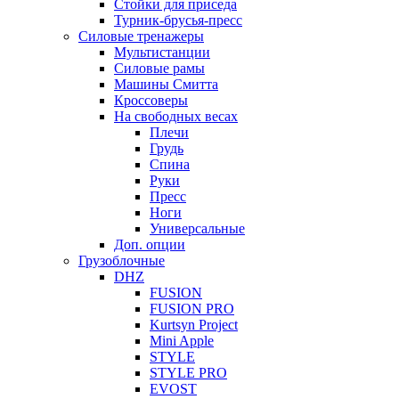
Стойки для приседа
Турник-брусья-пресс
Силовые тренажеры
Мультистанции
Силовые рамы
Машины Смитта
Кроссоверы
На свободных весах
Плечи
Грудь
Спина
Руки
Пресс
Ноги
Универсальные
Доп. опции
Грузоблочные
DHZ
FUSION
FUSION PRO
Kurtsyn Project
Mini Apple
STYLE
STYLE PRO
EVOST