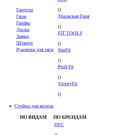
()
Гантели
Уральская Гиря
Гири
Грифы
()
Диски
FIT TOOLS
Замки
Штанги
()
Рукоятки для тяги
StarFit
()
Profi Fit
()
VictoryFit
()
Стойки для железа
ПО ВИДАМ
ПО БРЕНДАМ
DFC
()