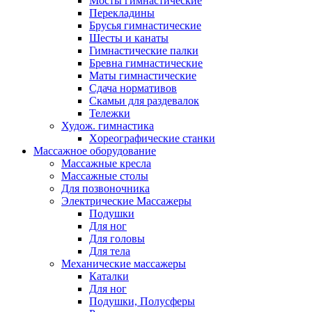
Мосты гимнастические
Перекладины
Брусья гимнастические
Шесты и канаты
Гимнастические палки
Бревна гимнастические
Маты гимнастические
Сдача нормативов
Скамьи для раздевалок
Тележки
Худож. гимнастика
Xореографические станки
Массажное оборудование
Массажные кресла
Массажные столы
Для позвоночника
Электрические Массажеры
Подушки
Для ног
Для головы
Для тела
Механические массажеры
Каталки
Для ног
Подушки, Полусферы