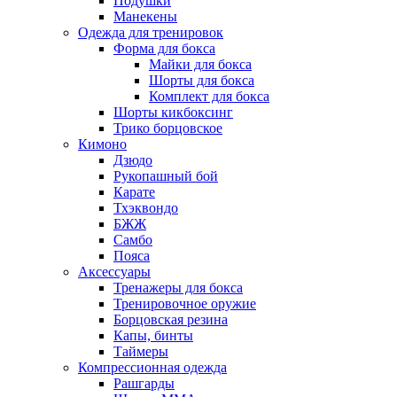
Подушки
Манекены
Одежда для тренировок
Форма для бокса
Майки для бокса
Шорты для бокса
Комплект для бокса
Шорты кикбоксинг
Трико борцовское
Кимоно
Дзюдо
Рукопашный бой
Карате
Тхэквондо
БЖЖ
Самбо
Пояса
Аксессуары
Тренажеры для бокса
Тренировочное оружие
Борцовская резина
Капы, бинты
Таймеры
Компрессионная одежда
Рашгарды