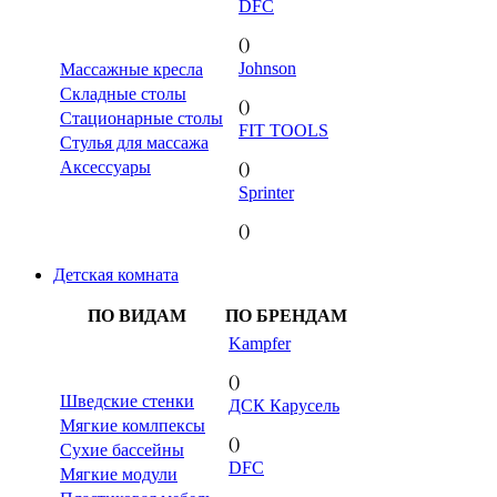
DFC
()
Johnson
Массажные кресла
Складные столы
()
Стационарные столы
FIT TOOLS
Стулья для массажа
Аксессуары
()
Sprinter
()
Детская комната
ПО ВИДАМ
ПО БРЕНДАМ
Kampfer
()
Шведские стенки
ДСК Карусель
Мягкие комлпексы
()
Сухие бассейны
DFC
Мягкие модули