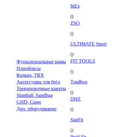
InEx
()
ZSO
()
ULTIMATE Sport
()
FIT TOOLS
Функциональные рамы
Плиобоксы
()
Кольца, TRX
Аксессуары для бега
Totalbox
Тренировочные канаты
()
Slamball, Sandbag
DHZ
GHD, Сани
Доп. оборудование
()
StarFit
()
Profi Fit