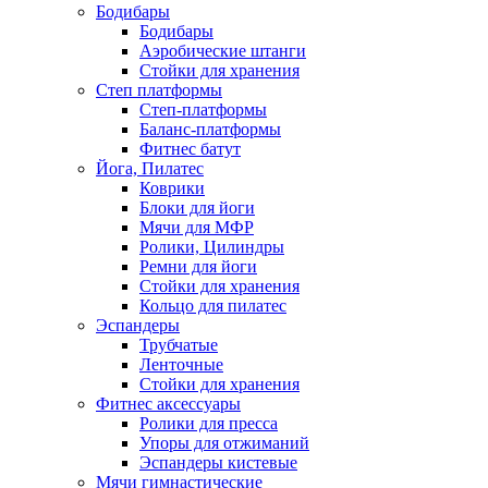
Бодибары
Бодибары
Аэробические штанги
Стойки для хранения
Степ платформы
Степ-платформы
Баланс-платформы
Фитнес батут
Йога, Пилатес
Коврики
Блоки для йоги
Мячи для МФР
Ролики, Цилиндры
Ремни для йоги
Стойки для хранения
Кольцо для пилатес
Эспандеры
Трубчатые
Ленточные
Стойки для хранения
Фитнес аксессуары
Ролики для пресса
Упоры для отжиманий
Эспандеры кистевые
Мячи гимнастические