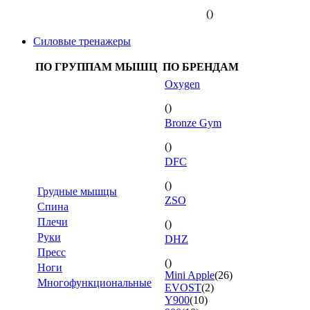
()
Силовые тренажеры
ПО ГРУППАМ МЫШЦ
ПО БРЕНДАМ
Oxygen
()
Bronze Gym
()
DFC
()
Грудные мышцы
ZSO
Спина
Плечи
()
Руки
DHZ
Пресс
()
Ноги
Mini Apple
(26)
Многофункциональные
EVOST
(2)
Y900
(10)