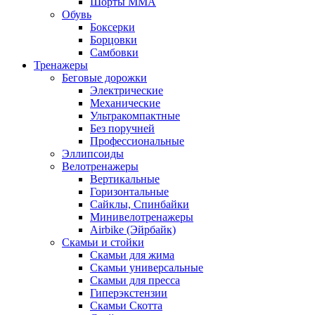
Шорты MMA
Обувь
Боксерки
Борцовки
Самбовки
Тренажеры
Беговые дорожки
Электрические
Механические
Ультракомпактные
Без поручней
Профессиональные
Эллипсоиды
Велотренажеры
Вертикальные
Горизонтальные
Сайклы, Спинбайки
Минивелотренажеры
Airbike (Эйрбайк)
Скамьи и стойки
Скамьи для жима
Скамьи универсальные
Скамьи для пресса
Гиперэкстензии
Скамьи Скотта