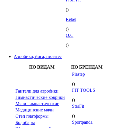
()
Rebel
()
O.C
()
Аэробика, йога, пилатес
ПО ВИДАМ
ПО БРЕНДАМ
Plastep
()
FIT TOOLS
Гантели для аэробики
Гимнастические коврики
()
Мячи гимнастические
StarFit
Медицинские мячи
()
Степ платформы
Sportpanda
Бодибары