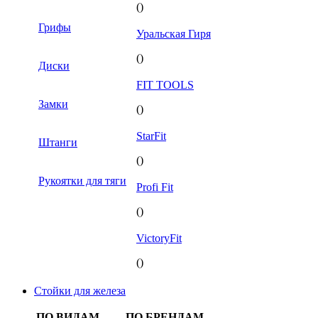
()
Грифы
Уральская Гиря
()
Диски
FIT TOOLS
Замки
()
StarFit
Штанги
()
Рукоятки для тяги
Profi Fit
()
VictoryFit
()
Стойки для железа
ПО ВИДАМ
ПО БРЕНДАМ