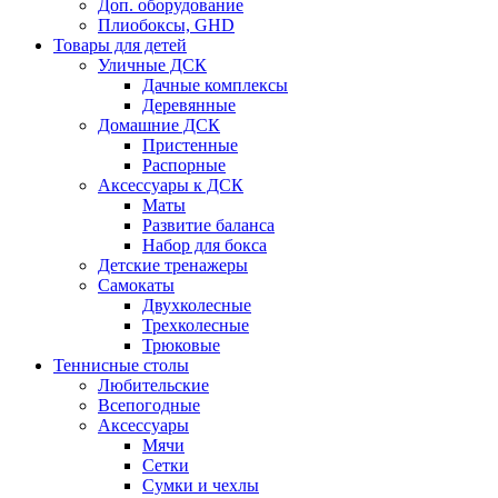
Доп. оборудование
Плиобоксы, GHD
Товары для детей
Уличные ДСК
Дачные комплексы
Деревянные
Домашние ДСК
Пристенные
Распорные
Аксесcуары к ДСК
Маты
Развитие баланса
Набор для бокса
Детские тренажеры
Самокаты
Двухколесные
Трехколесные
Трюковые
Теннисные столы
Любительские
Всепогодные
Аксессуары
Мячи
Сетки
Сумки и чехлы