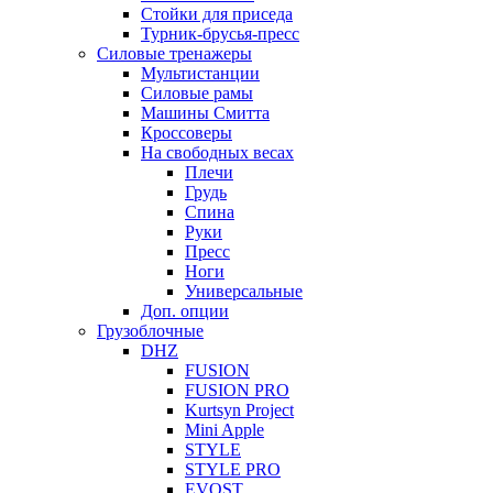
Стойки для приседа
Турник-брусья-пресс
Силовые тренажеры
Мультистанции
Силовые рамы
Машины Смитта
Кроссоверы
На свободных весах
Плечи
Грудь
Спина
Руки
Пресс
Ноги
Универсальные
Доп. опции
Грузоблочные
DHZ
FUSION
FUSION PRO
Kurtsyn Project
Mini Apple
STYLE
STYLE PRO
EVOST