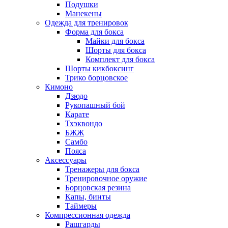
Подушки
Манекены
Одежда для тренировок
Форма для бокса
Майки для бокса
Шорты для бокса
Комплект для бокса
Шорты кикбоксинг
Трико борцовское
Кимоно
Дзюдо
Рукопашный бой
Карате
Тхэквондо
БЖЖ
Самбо
Пояса
Аксессуары
Тренажеры для бокса
Тренировочное оружие
Борцовская резина
Капы, бинты
Таймеры
Компрессионная одежда
Рашгарды