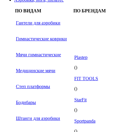
ПО ВИДАМ
ПО БРЕНДАМ
Гантели для аэробики
Гимнастические коврики
Мячи гимнастические
Plastep
()
Медицинские мячи
FIT TOOLS
Степ платформы
()
StarFit
Бодибары
()
Штанги для аэробики
Sportpanda
()