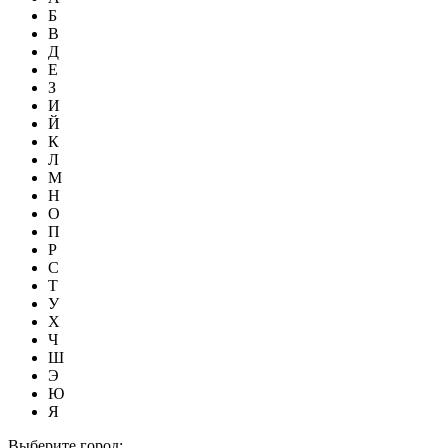
Б
В
Д
Е
З
И
Й
К
Л
М
Н
О
П
Р
С
Т
У
Х
Ч
Ш
Э
Ю
Я
Выберите город: