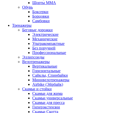
Шорты MMA
Обувь
Боксерки
Борцовки
Самбовки
Тренажеры
Беговые дорожки
Электрические
Механические
Ультракомпактные
Без поручней
Профессиональные
Эллипсоиды
Велотренажеры
Вертикальные
Горизонтальные
Сайклы, Спинбайки
Минивелотренажеры
Airbike (Эйрбайк)
Скамьи и стойки
Скамьи для жима
Скамьи универсальные
Скамьи для пресса
Гиперэкстензии
Скамьи Скотта