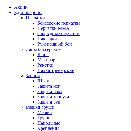
Акции
Единоборства
Перчатки
Боксерские перчатки
Перчатки ММА
Снарядные перчатки
Накладки
Рукопашный бой
Лапы боксерские
Лапы
Макивары
Ракетки
Палки тренерские
Защита
Шлемы
Защита ног
Защита паха
Защита корпуса
Защита рук
Мешки,груши
Мешки
Груши
Напольные
Крепления