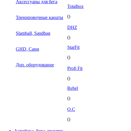
Аксессуары для бега
Totalbox
()
Тренировочные канаты
DHZ
Slamball, Sandbag
()
StarFit
GHD, Сани
()
Доп. оборудование
Profi Fit
()
Rebel
()
O.C
()
Аэробика, йога, пилатес