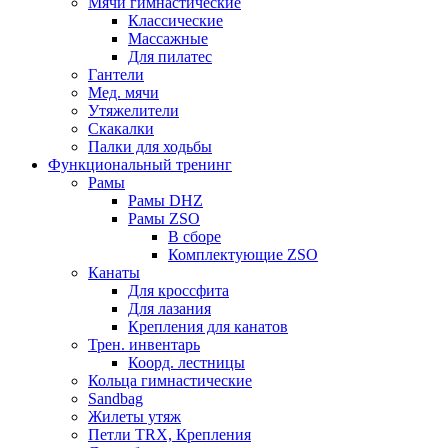
Мячи гимнастические
Классические
Массажные
Для пилатес
Гантели
Мед. мячи
Утяжелители
Скакалки
Палки для ходьбы
Функциональный тренинг
Рамы
Рамы DHZ
Рамы ZSO
В сборе
Комплектующие ZSO
Канаты
Для кроссфита
Для лазания
Крепления для канатов
Трен. инвентарь
Коорд. лестницы
Кольца гимнастические
Sandbag
Жилеты утяж
Петли TRX, Крепления