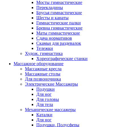
Мосты гимнастические
Перекладины
Брусья гимнастические
Шесты и канаты
Гимнастические палки
Бревна гимнастические
Маты гимнастические
Сдача нормативов
Скамьи для раздевалок
Тележки
Худож. гимнастика
Xореографические станки
Массажное оборудование
Массажные кресла
Массажные столы
Для позвоночника
Электрические Массажеры
Подушки
Для ног
Для головы
Для тела
Механические массажеры
Каталки
Для ног
Подушки, Полусферы