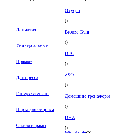
Oxygen
()
Для жима
Bronze Gym
()
Универсальные
DFC
Прямые
()
ZSO
Для пресса
()
Гиперэкстензии
Домашние тренажеры
()
Парта для бицепса
DHZ
Силовые рамы
()
Mini Apple
(9)