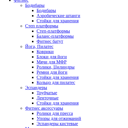
Фитнес
Бодибары
Бодибары
Аэробические штанги
Стойки для хранения
Степ платформы
Степ-платформы
Баланс-платформы
Фитнес батут
Йога, Пилатес
Коврики
Блоки для йоги
Мячи для МФР
Ролики, Цилиндры
Ремни для йоги
Стойки для хранения
Кольцо для пилатес
Эспандеры
Трубчатые
Ленточные
Стойки для хранения
Фитнес аксессуары
Ролики для пресса
Упоры для отжиманий
Эспандеры кистевые