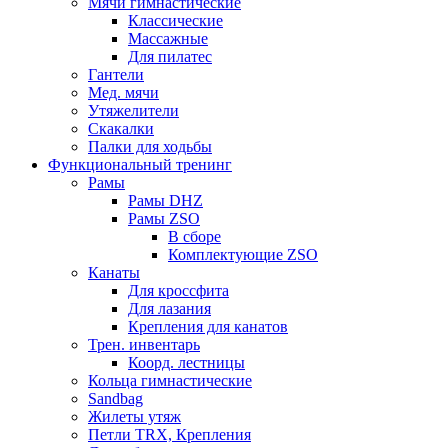
Мячи гимнастические
Классические
Массажные
Для пилатес
Гантели
Мед. мячи
Утяжелители
Скакалки
Палки для ходьбы
Функциональный тренинг
Рамы
Рамы DHZ
Рамы ZSO
В сборе
Комплектующие ZSO
Канаты
Для кроссфита
Для лазания
Крепления для канатов
Трен. инвентарь
Коорд. лестницы
Кольца гимнастические
Sandbag
Жилеты утяж
Петли TRX, Крепления