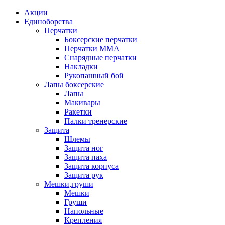
Акции
Единоборства
Перчатки
Боксерские перчатки
Перчатки ММА
Снарядные перчатки
Накладки
Рукопашный бой
Лапы боксерские
Лапы
Макивары
Ракетки
Палки тренерские
Защита
Шлемы
Защита ног
Защита паха
Защита корпуса
Защита рук
Мешки,груши
Мешки
Груши
Напольные
Крепления