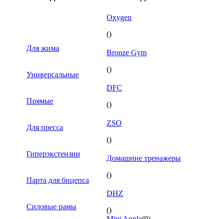
Oxygen
()
Для жима
Bronze Gym
()
Универсальные
DFC
Прямые
()
ZSO
Для пресса
()
Гиперэкстензии
Домашние тренажеры
()
Парта для бицепса
DHZ
Силовые рамы
()
Mini Apple
(9)