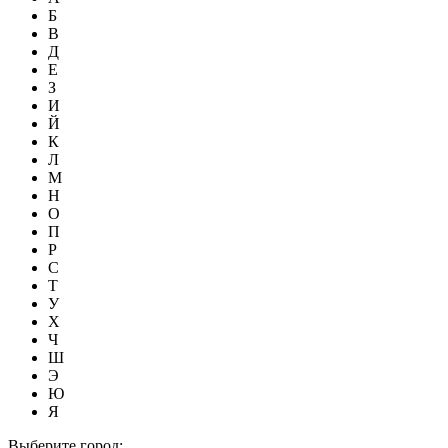
Б
В
Д
Е
З
И
Й
К
Л
М
Н
О
П
Р
С
Т
У
Х
Ч
Ш
Э
Ю
Я
Выберите город: