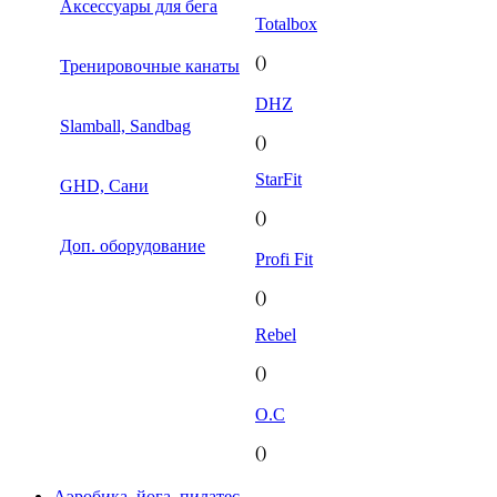
Аксессуары для бега
Totalbox
()
Тренировочные канаты
DHZ
Slamball, Sandbag
()
StarFit
GHD, Сани
()
Доп. оборудование
Profi Fit
()
Rebel
()
O.C
()
Аэробика, йога, пилатес