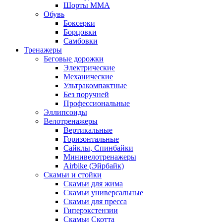
Шорты MMA
Обувь
Боксерки
Борцовки
Самбовки
Тренажеры
Беговые дорожки
Электрические
Механические
Ультракомпактные
Без поручней
Профессиональные
Эллипсоиды
Велотренажеры
Вертикальные
Горизонтальные
Сайклы, Спинбайки
Минивелотренажеры
Airbike (Эйрбайк)
Скамьи и стойки
Скамьи для жима
Скамьи универсальные
Скамьи для пресса
Гиперэкстензии
Скамьи Скотта