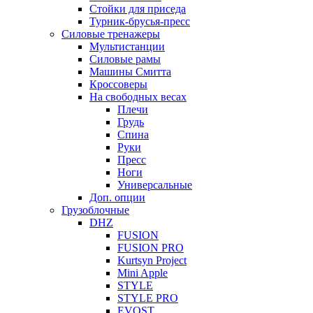
Стойки для приседа
Турник-брусья-пресс
Силовые тренажеры
Мультистанции
Силовые рамы
Машины Смитта
Кроссоверы
На свободных весах
Плечи
Грудь
Спина
Руки
Пресс
Ноги
Универсальные
Доп. опции
Грузоблочные
DHZ
FUSION
FUSION PRO
Kurtsyn Project
Mini Apple
STYLE
STYLE PRO
EVOST