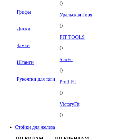
()
Грифы
Уральская Гиря
()
Диски
FIT TOOLS
Замки
()
StarFit
Штанги
()
Рукоятки для тяги
Profi Fit
()
VictoryFit
()
Стойки для железа
ПО ВИДАМ
ПО БРЕНДАМ