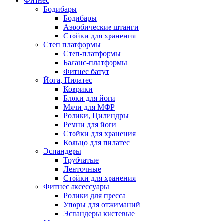
Фитнес
Бодибары
Бодибары
Аэробические штанги
Стойки для хранения
Степ платформы
Степ-платформы
Баланс-платформы
Фитнес батут
Йога, Пилатес
Коврики
Блоки для йоги
Мячи для МФР
Ролики, Цилиндры
Ремни для йоги
Стойки для хранения
Кольцо для пилатес
Эспандеры
Трубчатые
Ленточные
Стойки для хранения
Фитнес аксессуары
Ролики для пресса
Упоры для отжиманий
Эспандеры кистевые