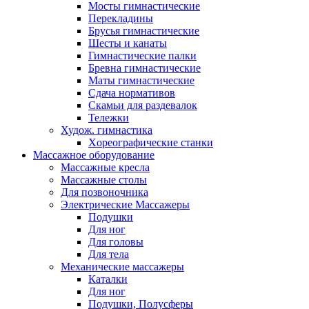
Мосты гимнастические
Перекладины
Брусья гимнастические
Шесты и канаты
Гимнастические палки
Бревна гимнастические
Маты гимнастические
Сдача нормативов
Скамьи для раздевалок
Тележки
Худож. гимнастика
Xореографические станки
Массажное оборудование
Массажные кресла
Массажные столы
Для позвоночника
Электрические Массажеры
Подушки
Для ног
Для головы
Для тела
Механические массажеры
Каталки
Для ног
Подушки, Полусферы