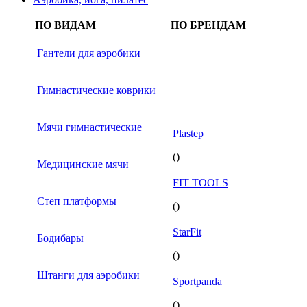
ПО ВИДАМ
ПО БРЕНДАМ
Гантели для аэробики
Гимнастические коврики
Мячи гимнастические
Plastep
()
Медицинские мячи
FIT TOOLS
Степ платформы
()
StarFit
Бодибары
()
Штанги для аэробики
Sportpanda
()