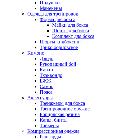
Подушки
Манекены
Одежда для тренировок
Форма для бокса
Майки для бокса
Шорты для бокса
Комплект для бокса
Шорты кикбоксинг
Трико борцовское
Кимоно
Дзюдо
Рукопашный бой
Карате
Тхэквондо
БЖЖ
Самбо
Пояса
Аксессуары
Тренажеры для бокса
Тренировочное оружие
Борцовская резина
Капы, бинты
Таймеры
Компрессионная одежда
Рашгарды