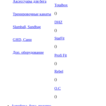
Аксессуары для бега
Totalbox
()
Тренировочные канаты
DHZ
Slamball, Sandbag
()
StarFit
GHD, Сани
()
Доп. оборудование
Profi Fit
()
Rebel
()
O.C
()
Аэробика, йога, пилатес