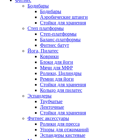
Фитнес
Бодибары
Бодибары
Аэробические штанги
Стойки для хранения
Степ платформы
Степ-платформы
Баланс-платформы
Фитнес батут
Йога, Пилатес
Коврики
Блоки для йоги
Мячи для МФР
Ролики, Цилиндры
Ремни для йоги
Стойки для хранения
Кольцо для пилатес
Эспандеры
Трубчатые
Ленточные
Стойки для хранения
Фитнес аксессуары
Ролики для пресса
Упоры для отжиманий
Эспандеры кистевые