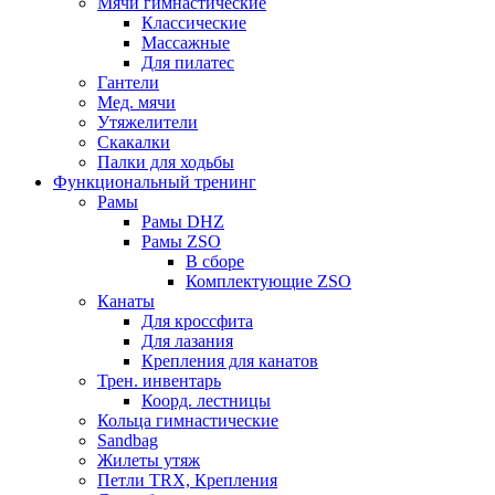
Мячи гимнастические
Классические
Массажные
Для пилатес
Гантели
Мед. мячи
Утяжелители
Скакалки
Палки для ходьбы
Функциональный тренинг
Рамы
Рамы DHZ
Рамы ZSO
В сборе
Комплектующие ZSO
Канаты
Для кроссфита
Для лазания
Крепления для канатов
Трен. инвентарь
Коорд. лестницы
Кольца гимнастические
Sandbag
Жилеты утяж
Петли TRX, Крепления