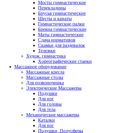
Мосты гимнастические
Перекладины
Брусья гимнастические
Шесты и канаты
Гимнастические палки
Бревна гимнастические
Маты гимнастические
Сдача нормативов
Скамьи для раздевалок
Тележки
Худож. гимнастика
Xореографические станки
Массажное оборудование
Массажные кресла
Массажные столы
Для позвоночника
Электрические Массажеры
Подушки
Для ног
Для головы
Для тела
Механические массажеры
Каталки
Для ног
Подушки, Полусферы