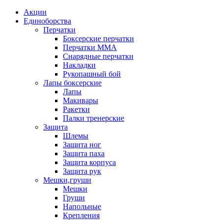
Акции
Единоборства
Перчатки
Боксерские перчатки
Перчатки ММА
Снарядные перчатки
Накладки
Рукопашный бой
Лапы боксерские
Лапы
Макивары
Ракетки
Палки тренерские
Защита
Шлемы
Защита ног
Защита паха
Защита корпуса
Защита рук
Мешки,груши
Мешки
Груши
Напольные
Крепления