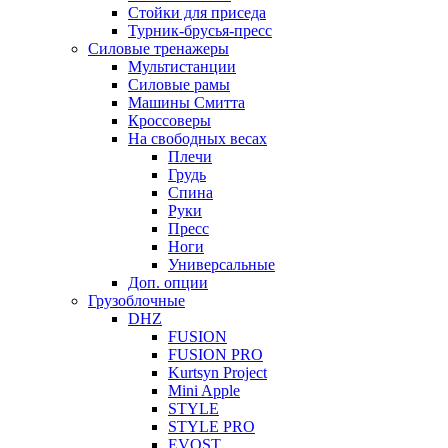
Стойки для приседа
Турник-брусья-пресс
Силовые тренажеры
Мультистанции
Силовые рамы
Машины Смитта
Кроссоверы
На свободных весах
Плечи
Грудь
Спина
Руки
Пресс
Ноги
Универсальные
Доп. опции
Грузоблочные
DHZ
FUSION
FUSION PRO
Kurtsyn Project
Mini Apple
STYLE
STYLE PRO
EVOST