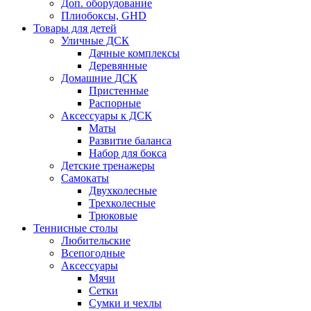
Доп. оборудование
Плиобоксы, GHD
Товары для детей
Уличные ДСК
Дачные комплексы
Деревянные
Домашние ДСК
Пристенные
Распорные
Аксесcуары к ДСК
Маты
Развитие баланса
Набор для бокса
Детские тренажеры
Самокаты
Двухколесные
Трехколесные
Трюковые
Теннисные столы
Любительские
Всепогодные
Аксессуары
Мячи
Сетки
Сумки и чехлы