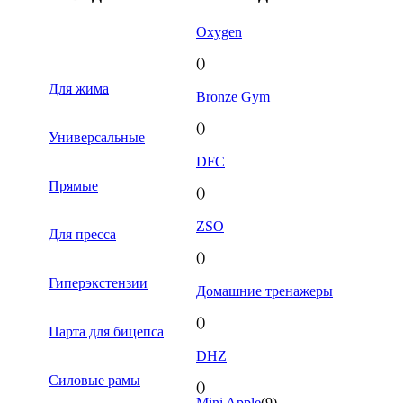
Oxygen
()
Для жима
Bronze Gym
()
Универсальные
DFC
Прямые
()
ZSO
Для пресса
()
Гиперэкстензии
Домашние тренажеры
()
Парта для бицепса
DHZ
Силовые рамы
()
Mini Apple
(9)