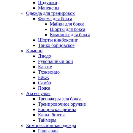
Подушки
Манекены
Одежда для тренировок
Форма для бокса
Майки для бокса
Шорты для бокса
Комплект для бокса
Шорты кикбоксинг
Трико борцовское
Кимоно
Дзюдо
Рукопашный бой
Карате
Тхэквондо
БЖЖ
Самбо
Пояса
Аксессуары
Тренажеры для бокса
Тренировочное оружие
Борцовская резина
Капы, бинты
Таймеры
Компрессионная одежда
Рашгарды