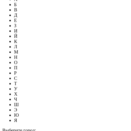
Б
В
Д
Е
З
И
Й
К
Л
М
Н
О
П
Р
С
Т
У
Х
Ч
Ш
Э
Ю
Я
Выберите город: