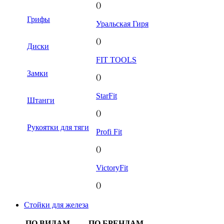
()
Грифы
Уральская Гиря
()
Диски
FIT TOOLS
Замки
()
StarFit
Штанги
()
Рукоятки для тяги
Profi Fit
()
VictoryFit
()
Стойки для железа
ПО ВИДАМ
ПО БРЕНДАМ