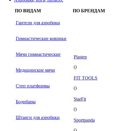
ПО ВИДАМ
ПО БРЕНДАМ
Гантели для аэробики
Гимнастические коврики
Мячи гимнастические
Plastep
()
Медицинские мячи
FIT TOOLS
Степ платформы
()
StarFit
Бодибары
()
Штанги для аэробики
Sportpanda
()