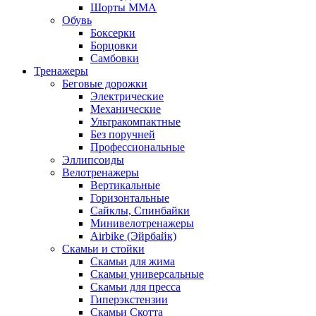
Шорты MMA
Обувь
Боксерки
Борцовки
Самбовки
Тренажеры
Беговые дорожки
Электрические
Механические
Ультракомпактные
Без поручней
Профессиональные
Эллипсоиды
Велотренажеры
Вертикальные
Горизонтальные
Сайклы, Спинбайки
Минивелотренажеры
Airbike (Эйрбайк)
Скамьи и стойки
Скамьи для жима
Скамьи универсальные
Скамьи для пресса
Гиперэкстензии
Скамьи Скотта