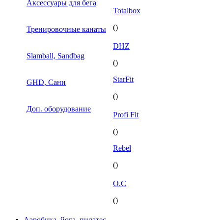
Аксессуары для бега
Totalbox
()
Тренировочные канаты
DHZ
Slamball, Sandbag
()
StarFit
GHD, Сани
()
Доп. оборудование
Profi Fit
()
Rebel
()
O.C
()
Аэробика, йога, пилатес