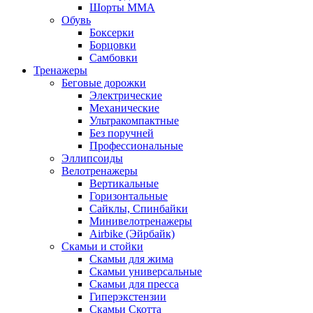
Шорты MMA
Обувь
Боксерки
Борцовки
Самбовки
Тренажеры
Беговые дорожки
Электрические
Механические
Ультракомпактные
Без поручней
Профессиональные
Эллипсоиды
Велотренажеры
Вертикальные
Горизонтальные
Сайклы, Спинбайки
Минивелотренажеры
Airbike (Эйрбайк)
Скамьи и стойки
Скамьи для жима
Скамьи универсальные
Скамьи для пресса
Гиперэкстензии
Скамьи Скотта