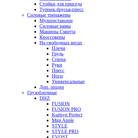
Стойки для приседа
Турник-брусья-пресс
Силовые тренажеры
Мультистанции
Силовые рамы
Машины Смитта
Кроссоверы
На свободных весах
Плечи
Грудь
Спина
Руки
Пресс
Ноги
Универсальные
Доп. опции
Грузоблочные
DHZ
FUSION
FUSION PRO
Kurtsyn Project
Mini Apple
STYLE
STYLE PRO
EVOST