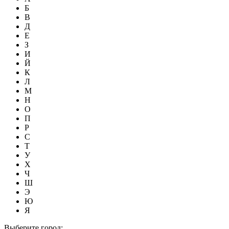
Б
В
Д
Е
З
И
Й
К
Л
М
Н
О
П
Р
С
Т
У
Х
Ч
Ш
Э
Ю
Я
Выберите город: