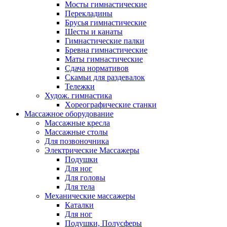
Мосты гимнастические
Перекладины
Брусья гимнастические
Шесты и канаты
Гимнастические палки
Бревна гимнастические
Маты гимнастические
Сдача нормативов
Скамьи для раздевалок
Тележки
Худож. гимнастика
Xореографические станки
Массажное оборудование
Массажные кресла
Массажные столы
Для позвоночника
Электрические Массажеры
Подушки
Для ног
Для головы
Для тела
Механические массажеры
Каталки
Для ног
Подушки, Полусферы