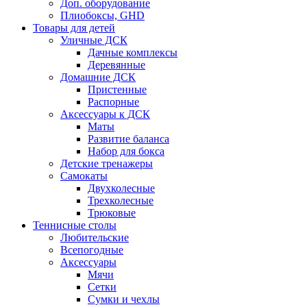
Доп. оборудование
Плиобоксы, GHD
Товары для детей
Уличные ДСК
Дачные комплексы
Деревянные
Домашние ДСК
Пристенные
Распорные
Аксесcуары к ДСК
Маты
Развитие баланса
Набор для бокса
Детские тренажеры
Самокаты
Двухколесные
Трехколесные
Трюковые
Теннисные столы
Любительские
Всепогодные
Аксессуары
Мячи
Сетки
Сумки и чехлы