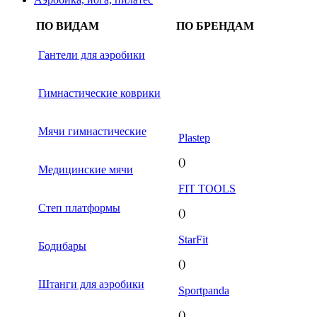
ПО ВИДАМ
ПО БРЕНДАМ
Гантели для аэробики
Гимнастические коврики
Мячи гимнастические
Plastep
()
Медицинские мячи
FIT TOOLS
Степ платформы
()
StarFit
Бодибары
()
Штанги для аэробики
Sportpanda
()