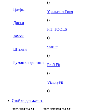
()
Грифы
Уральская Гиря
()
Диски
FIT TOOLS
Замки
()
StarFit
Штанги
()
Рукоятки для тяги
Profi Fit
()
VictoryFit
()
Стойки для железа
ПО ВИДАМ
ПО БРЕНДАМ