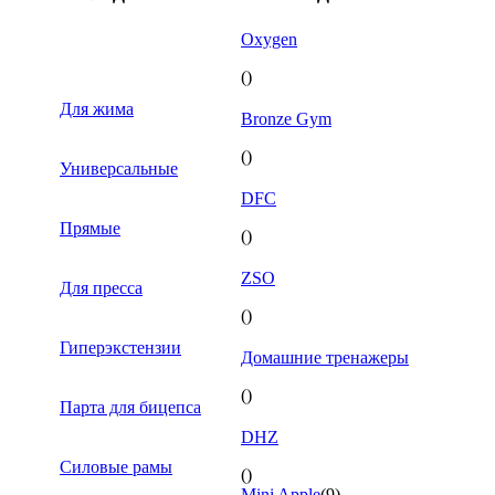
Oxygen
()
Для жима
Bronze Gym
()
Универсальные
DFC
Прямые
()
ZSO
Для пресса
()
Гиперэкстензии
Домашние тренажеры
()
Парта для бицепса
DHZ
Силовые рамы
()
Mini Apple
(9)