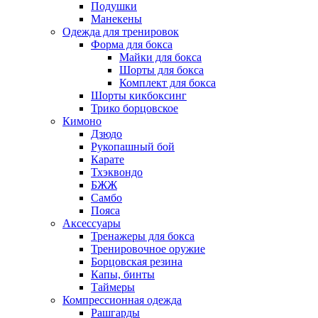
Подушки
Манекены
Одежда для тренировок
Форма для бокса
Майки для бокса
Шорты для бокса
Комплект для бокса
Шорты кикбоксинг
Трико борцовское
Кимоно
Дзюдо
Рукопашный бой
Карате
Тхэквондо
БЖЖ
Самбо
Пояса
Аксессуары
Тренажеры для бокса
Тренировочное оружие
Борцовская резина
Капы, бинты
Таймеры
Компрессионная одежда
Рашгарды