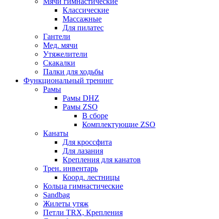
Мячи гимнастические
Классические
Массажные
Для пилатес
Гантели
Мед. мячи
Утяжелители
Скакалки
Палки для ходьбы
Функциональный тренинг
Рамы
Рамы DHZ
Рамы ZSO
В сборе
Комплектующие ZSO
Канаты
Для кроссфита
Для лазания
Крепления для канатов
Трен. инвентарь
Коорд. лестницы
Кольца гимнастические
Sandbag
Жилеты утяж
Петли TRX, Крепления