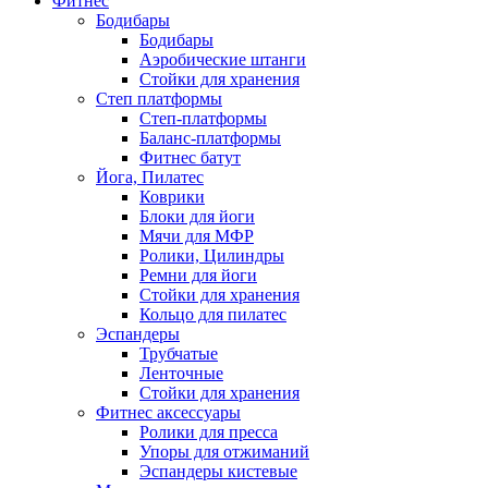
Фитнес
Бодибары
Бодибары
Аэробические штанги
Стойки для хранения
Степ платформы
Степ-платформы
Баланс-платформы
Фитнес батут
Йога, Пилатес
Коврики
Блоки для йоги
Мячи для МФР
Ролики, Цилиндры
Ремни для йоги
Стойки для хранения
Кольцо для пилатес
Эспандеры
Трубчатые
Ленточные
Стойки для хранения
Фитнес аксессуары
Ролики для пресса
Упоры для отжиманий
Эспандеры кистевые