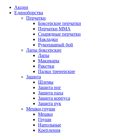
Акции
Единоборства
Перчатки
Боксерские перчатки
Перчатки ММА
Снарядные перчатки
Накладки
Рукопашный бой
Лапы боксерские
Лапы
Макивары
Ракетки
Палки тренерские
Защита
Шлемы
Защита ног
Защита паха
Защита корпуса
Защита рук
Мешки,груши
Мешки
Груши
Напольные
Крепления