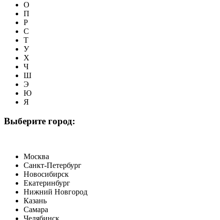
О
П
Р
С
Т
У
Х
Ч
Ш
Э
Ю
Я
Выберите город:
Москва
Санкт-Петербург
Новосибирск
Екатеринбург
Нижний Новгород
Казань
Самара
Челябинск