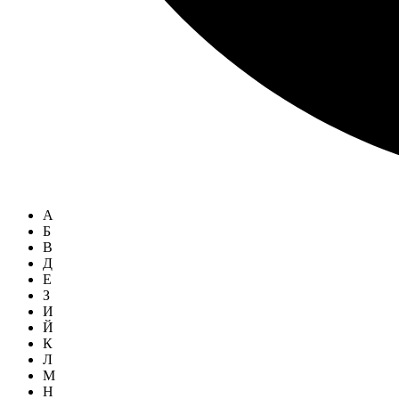
А
Б
В
Д
Е
З
И
Й
К
Л
М
Н