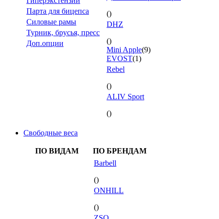
Гиперэкстензии
Парта для бицепса
()
Силовые рамы
DHZ
Турник, брусья, пресс
()
Доп.опции
Mini Apple
(9)
EVOST
(1)
Rebel
()
ALIV Sport
()
Свободные веса
ПО ВИДАМ
ПО БРЕНДАМ
Barbell
()
ONHILL
()
ZSO