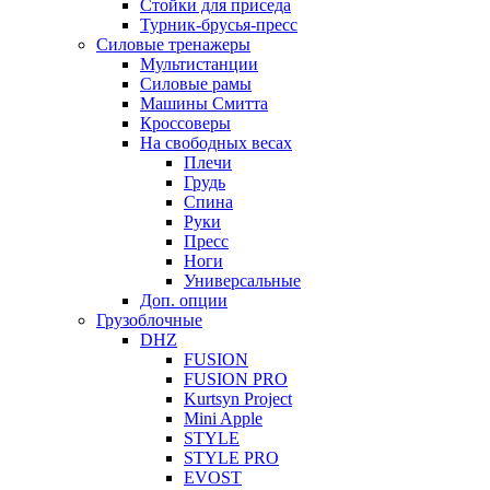
Стойки для приседа
Турник-брусья-пресс
Силовые тренажеры
Мультистанции
Силовые рамы
Машины Смитта
Кроссоверы
На свободных весах
Плечи
Грудь
Спина
Руки
Пресс
Ноги
Универсальные
Доп. опции
Грузоблочные
DHZ
FUSION
FUSION PRO
Kurtsyn Project
Mini Apple
STYLE
STYLE PRO
EVOST