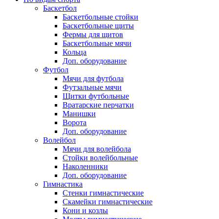
Баскетбол
Баскетбольные стойки
Баскетбольные щиты
Фермы для щитов
Баскетбольные мячи
Кольца
Доп. оборудование
Футбол
Мячи для футбола
Футзальные мячи
Щитки футбольные
Вратарские перчатки
Манишки
Ворота
Доп. оборудование
Волейбол
Мячи для волейбола
Стойки волейбольные
Наколенники
Доп. оборудование
Гимнастика
Стенки гимнастические
Скамейки гимнастические
Кони и козлы