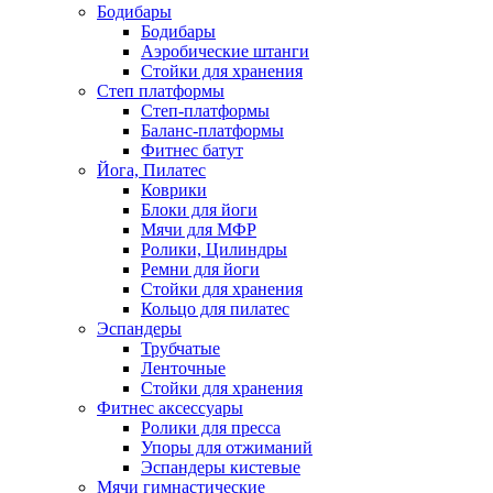
Бодибары
Бодибары
Аэробические штанги
Стойки для хранения
Степ платформы
Степ-платформы
Баланс-платформы
Фитнес батут
Йога, Пилатес
Коврики
Блоки для йоги
Мячи для МФР
Ролики, Цилиндры
Ремни для йоги
Стойки для хранения
Кольцо для пилатес
Эспандеры
Трубчатые
Ленточные
Стойки для хранения
Фитнес аксессуары
Ролики для пресса
Упоры для отжиманий
Эспандеры кистевые
Мячи гимнастические