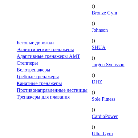
()
Bronze Gym
()
Johnson
()
Беговые дорожки
SHUA
Эллиптические тренажеры
Адаптивные тренажеры AMT
()
Степперы
Jorgen Svensson
Велотренажеры
()
Гребные тренажеры
DHZ
Канатные тренажеры
Противонаправленные лестницы
()
Тренажеры для плавания
Sole Fitness
()
CardioPower
()
Ultra Gym