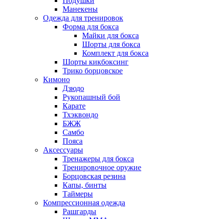
Подушки
Манекены
Одежда для тренировок
Форма для бокса
Майки для бокса
Шорты для бокса
Комплект для бокса
Шорты кикбоксинг
Трико борцовское
Кимоно
Дзюдо
Рукопашный бой
Карате
Тхэквондо
БЖЖ
Самбо
Пояса
Аксессуары
Тренажеры для бокса
Тренировочное оружие
Борцовская резина
Капы, бинты
Таймеры
Компрессионная одежда
Рашгарды