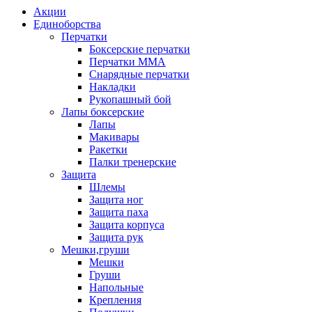
Акции
Единоборства
Перчатки
Боксерские перчатки
Перчатки ММА
Снарядные перчатки
Накладки
Рукопашный бой
Лапы боксерские
Лапы
Макивары
Ракетки
Палки тренерские
Защита
Шлемы
Защита ног
Защита паха
Защита корпуса
Защита рук
Мешки,груши
Мешки
Груши
Напольные
Крепления