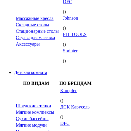
DFC
()
Johnson
Массажные кресла
Складные столы
()
Стационарные столы
FIT TOOLS
Стулья для массажа
Аксессуары
()
Sprinter
()
Детская комната
ПО ВИДАМ
ПО БРЕНДАМ
Kampfer
()
Шведские стенки
ДСК Карусель
Мягкие комлпексы
()
Сухие бассейны
DFC
Мягкие модули