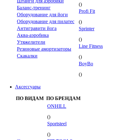
Штанги для аэробики
()
Баланс-тренинг
Profi Fit
Оборудование для йоги
Оборудование для пилатес
()
Антигравити йога
Sprinter
Аква-аэробика
()
Утяжелители
Line Fitness
Резиновые амортизаторы
Скакалки
()
BoyBo
()
Аксессуары
ПО ВИДАМ
ПО БРЕНДАМ
ONHILL
()
Sportsteel
()