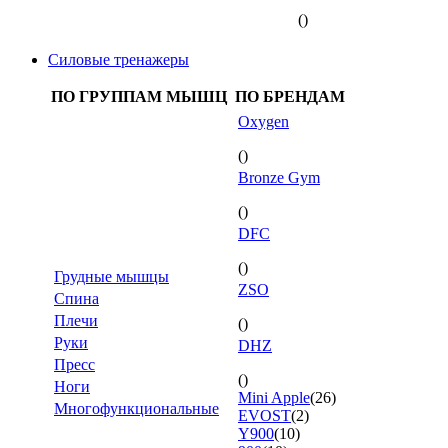
()
Силовые тренажеры
ПО ГРУППАМ МЫШЦ
ПО БРЕНДАМ
Oxygen
()
Bronze Gym
()
DFC
()
Грудные мышцы
ZSO
Спина
Плечи
()
Руки
DHZ
Пресс
()
Ноги
Mini Apple
(26)
Многофункциональные
EVOST
(2)
Y900
(10)