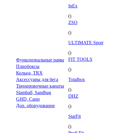
InEx
()
ZSO
()
ULTIMATE Sport
()
FIT TOOLS
Функциональные рамы
Плиобоксы
()
Кольца, TRX
Аксессуары для бега
Totalbox
Тренировочные канаты
()
Slamball, Sandbag
DHZ
GHD, Сани
Доп. оборудование
()
StarFit
()
Profi Fit