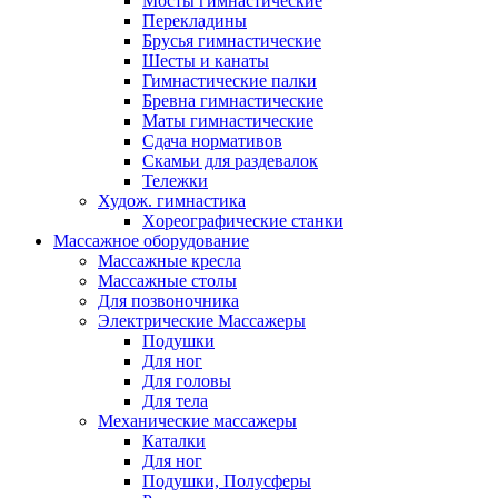
Мосты гимнастические
Перекладины
Брусья гимнастические
Шесты и канаты
Гимнастические палки
Бревна гимнастические
Маты гимнастические
Сдача нормативов
Скамьи для раздевалок
Тележки
Худож. гимнастика
Xореографические станки
Массажное оборудование
Массажные кресла
Массажные столы
Для позвоночника
Электрические Массажеры
Подушки
Для ног
Для головы
Для тела
Механические массажеры
Каталки
Для ног
Подушки, Полусферы