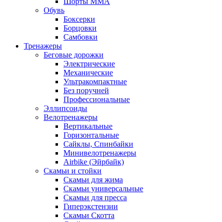
Шорты MMA
Обувь
Боксерки
Борцовки
Самбовки
Тренажеры
Беговые дорожки
Электрические
Механические
Ультракомпактные
Без поручней
Профессиональные
Эллипсоиды
Велотренажеры
Вертикальные
Горизонтальные
Сайклы, Спинбайки
Минивелотренажеры
Airbike (Эйрбайк)
Скамьи и стойки
Скамьи для жима
Скамьи универсальные
Скамьи для пресса
Гиперэкстензии
Скамьи Скотта