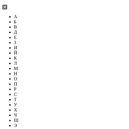
А
Б
В
Д
Е
З
И
Й
К
Л
М
Н
О
П
Р
С
Т
У
Х
Ч
Ш
Э