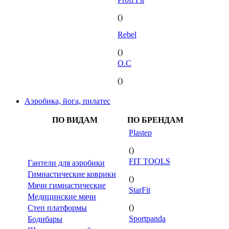
()
Rebel
()
O.C
()
Аэробика, йога, пилатес
ПО ВИДАМ
ПО БРЕНДАМ
Plastep
()
FIT TOOLS
Гантели для аэробики
Гимнастические коврики
()
Мячи гимнастические
StarFit
Медицинские мячи
()
Степ платформы
Sportpanda
Бодибары