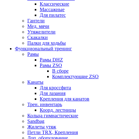
Классические
Массажные
Для пилатес
Гантели
Мед. мячи
Утяжелители
Скакалки
Палки для ходьбы
Функциональный тренинг
Рамы
Рамы DHZ
Рамы ZSO
В сборе
Комплектующие ZSO
Канаты
Для кроссфита
Для лазания
Крепления для канатов
Трен. инвентарь
Коорд. лестницы
Кольца гимнастические
Sandbag
Жилеты утяж
Петли TRX, Крепления
Доп. оборудование