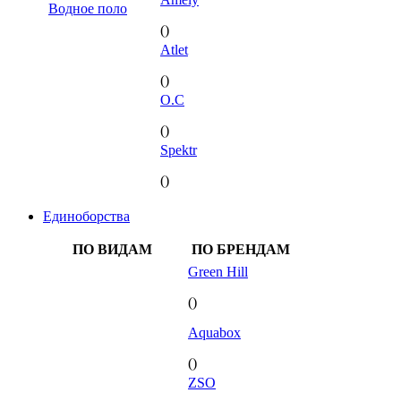
Водное поло
()
Atlet
()
O.C
()
Spektr
()
Единоборства
ПО ВИДАМ
ПО БРЕНДАМ
Green Hill
()
Aquabox
()
ZSO