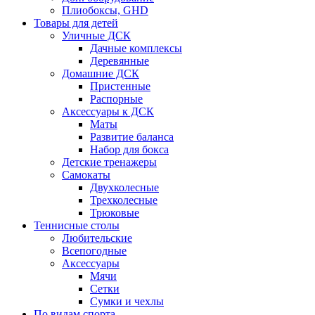
Плиобоксы, GHD
Товары для детей
Уличные ДСК
Дачные комплексы
Деревянные
Домашние ДСК
Пристенные
Распорные
Аксесcуары к ДСК
Маты
Развитие баланса
Набор для бокса
Детские тренажеры
Самокаты
Двухколесные
Трехколесные
Трюковые
Теннисные столы
Любительские
Всепогодные
Аксессуары
Мячи
Сетки
Сумки и чехлы
По видам спорта