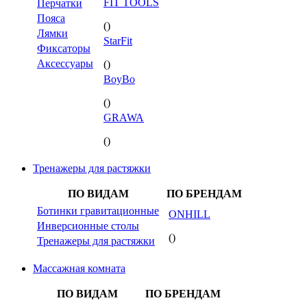
FIT TOOLS
Перчатки
Пояса
()
Лямки
StarFit
Фиксаторы
Аксессуары
()
BoyBo
()
GRAWA
()
Тренажеры для растяжки
ПО ВИДАМ
ПО БРЕНДАМ
Ботинки гравитационные
ONHILL
Инверсионные столы
()
Тренажеры для растяжки
Массажная комната
ПО ВИДАМ
ПО БРЕНДАМ