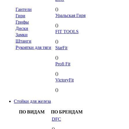
()
Гантели
Уральская Гиря
Гири
Грифы
()
Диски
FIT TOOLS
Замки
Штанги
()
Рукоятки для тяги
StarFit
()
Profi Fit
()
VictoryFit
()
Стойки для железа
ПО ВИДАМ
ПО БРЕНДАМ
DFC
()