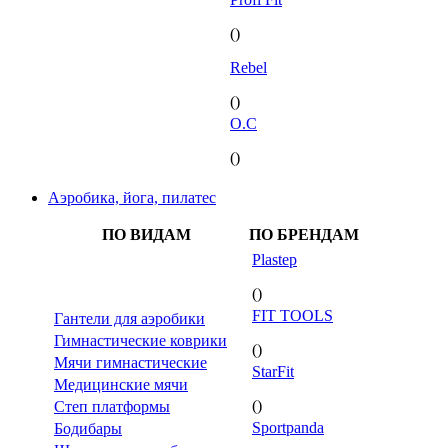
()
Rebel
()
O.C
()
Аэробика, йога, пилатес
ПО ВИДАМ
ПО БРЕНДАМ
Plastep
()
FIT TOOLS
Гантели для аэробики
Гимнастические коврики
()
Мячи гимнастические
StarFit
Медицинские мячи
()
Степ платформы
Sportpanda
Бодибары