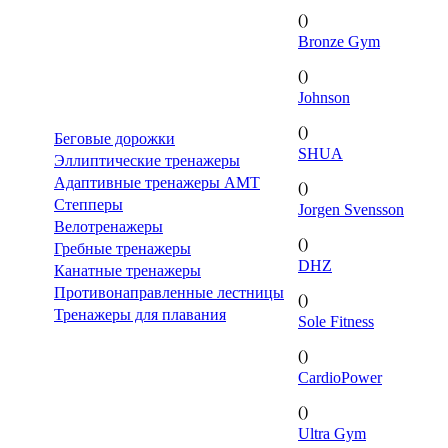
()
Bronze Gym
()
Johnson
()
Беговые дорожки
SHUA
Эллиптические тренажеры
Адаптивные тренажеры AMT
()
Степперы
Jorgen Svensson
Велотренажеры
()
Гребные тренажеры
DHZ
Канатные тренажеры
Противонаправленные лестницы
()
Тренажеры для плавания
Sole Fitness
()
CardioPower
()
Ultra Gym