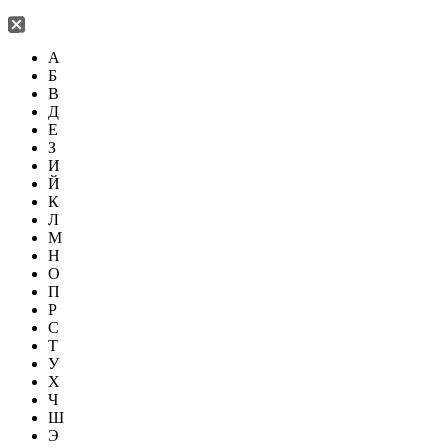
А
Б
В
Д
Е
З
И
Й
К
Л
М
Н
О
П
Р
С
Т
У
Х
Ч
Ш
Э