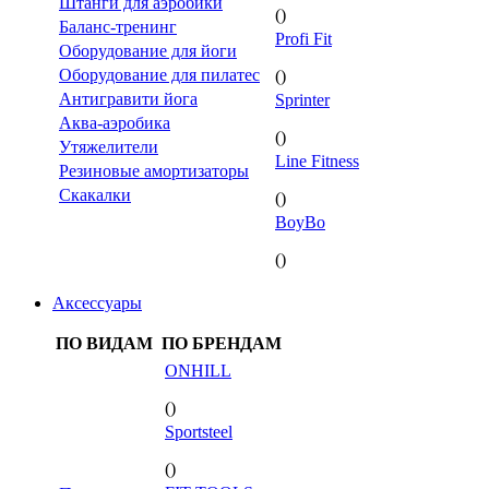
Штанги для аэробики
()
Баланс-тренинг
Profi Fit
Оборудование для йоги
Оборудование для пилатес
()
Антигравити йога
Sprinter
Аква-аэробика
()
Утяжелители
Line Fitness
Резиновые амортизаторы
Скакалки
()
BoyBo
()
Аксессуары
ПО ВИДАМ
ПО БРЕНДАМ
ONHILL
()
Sportsteel
()