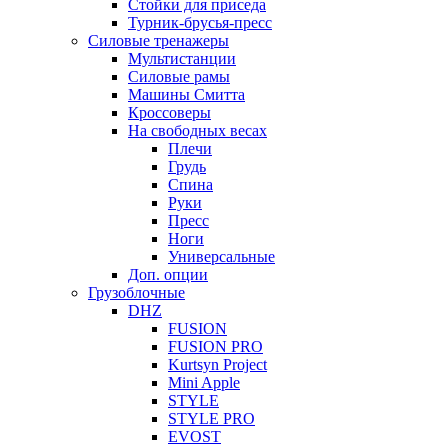
Стойки для приседа
Турник-брусья-пресс
Силовые тренажеры
Мультистанции
Силовые рамы
Машины Смитта
Кроссоверы
На свободных весах
Плечи
Грудь
Спина
Руки
Пресс
Ноги
Универсальные
Доп. опции
Грузоблочные
DHZ
FUSION
FUSION PRO
Kurtsyn Project
Mini Apple
STYLE
STYLE PRO
EVOST