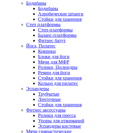
Бодибары
Бодибары
Аэробические штанги
Стойки для хранения
Степ платформы
Степ-платформы
Баланс-платформы
Фитнес батут
Йога, Пилатес
Коврики
Блоки для йоги
Мячи для МФР
Ролики, Цилиндры
Ремни для йоги
Стойки для хранения
Кольцо для пилатес
Эспандеры
Трубчатые
Ленточные
Стойки для хранения
Фитнес аксессуары
Ролики для пресса
Упоры для отжиманий
Эспандеры кистевые
Мячи гимнастические