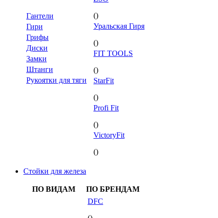
()
Гантели
Уральская Гиря
Гири
Грифы
()
Диски
FIT TOOLS
Замки
Штанги
()
Рукоятки для тяги
StarFit
()
Profi Fit
()
VictoryFit
()
Стойки для железа
ПО ВИДАМ
ПО БРЕНДАМ
DFC
()