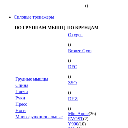
()
Силовые тренажеры
ПО ГРУППАМ МЫШЦ
ПО БРЕНДАМ
Oxygen
()
Bronze Gym
()
DFC
()
Грудные мышцы
ZSO
Спина
Плечи
()
Руки
DHZ
Пресс
()
Ноги
Mini Apple
(26)
Многофункциональные
EVOST
(2)
Y900
(10)