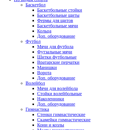
Баскетбол
Баскетбольные стойки
Баскетбольные щиты
Фермы для щитов
Баскетбольные мячи
Кольца
Доп. оборудование
Футбол
Мячи для футбола
Футзальные мячи
Щитки футбольные
Вратарские перчатки
Манишки
Ворота
Доп. оборудование
Волейбол
Мячи для волейбола
Стойки волейбольные
Наколенники
Доп. оборудование
Гимнастика
Стенки гимнастические
Скамейки гимнастические
Кони и козлы