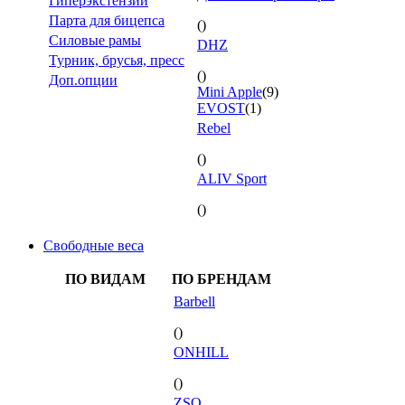
Гиперэкстензии
Парта для бицепса
()
Силовые рамы
DHZ
Турник, брусья, пресс
()
Доп.опции
Mini Apple
(9)
EVOST
(1)
Rebel
()
ALIV Sport
()
Свободные веса
ПО ВИДАМ
ПО БРЕНДАМ
Barbell
()
ONHILL
()
ZSO