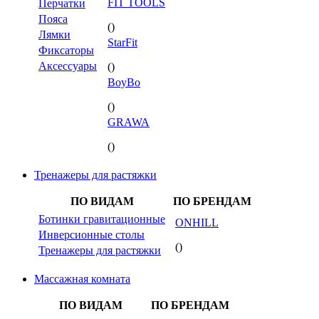
FIT TOOLS
Перчатки
Пояса
()
Лямки
StarFit
Фиксаторы
Аксессуары
()
BoyBo
()
GRAWA
()
Тренажеры для растяжки
ПО ВИДАМ
ПО БРЕНДАМ
Ботинки гравитационные
ONHILL
Инверсионные столы
()
Тренажеры для растяжки
Массажная комната
ПО ВИДАМ
ПО БРЕНДАМ