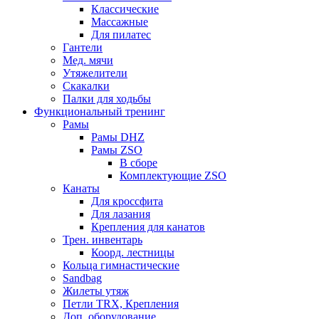
Классические
Массажные
Для пилатес
Гантели
Мед. мячи
Утяжелители
Скакалки
Палки для ходьбы
Функциональный тренинг
Рамы
Рамы DHZ
Рамы ZSO
В сборе
Комплектующие ZSO
Канаты
Для кроссфита
Для лазания
Крепления для канатов
Трен. инвентарь
Коорд. лестницы
Кольца гимнастические
Sandbag
Жилеты утяж
Петли TRX, Крепления
Доп. оборудование