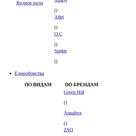
Водное поло
()
Atlet
()
O.C
()
Spektr
()
Единоборства
ПО ВИДАМ
ПО БРЕНДАМ
Green Hill
()
Aquabox
()
ZSO