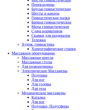
Мосты гимнастические
Перекладины
Брусья гимнастические
Шесты и канаты
Гимнастические палки
Бревна гимнастические
Маты гимнастические
Сдача нормативов
Скамьи для раздевалок
Тележки
Худож. гимнастика
Xореографические станки
Массажное оборудование
Массажные кресла
Массажные столы
Для позвоночника
Электрические Массажеры
Подушки
Для ног
Для головы
Для тела
Механические массажеры
Каталки
Для ног
Подушки, Полусферы