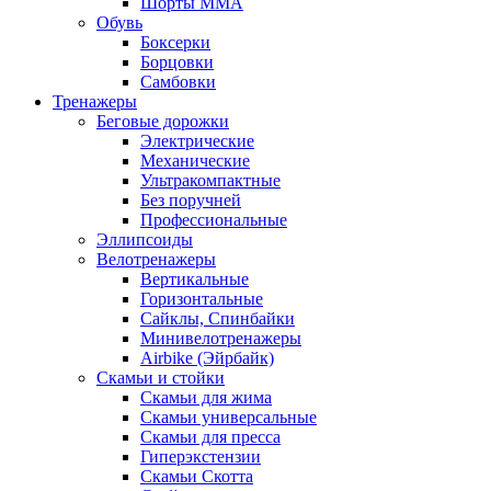
Шорты MMA
Обувь
Боксерки
Борцовки
Самбовки
Тренажеры
Беговые дорожки
Электрические
Механические
Ультракомпактные
Без поручней
Профессиональные
Эллипсоиды
Велотренажеры
Вертикальные
Горизонтальные
Сайклы, Спинбайки
Минивелотренажеры
Airbike (Эйрбайк)
Скамьи и стойки
Скамьи для жима
Скамьи универсальные
Скамьи для пресса
Гиперэкстензии
Скамьи Скотта