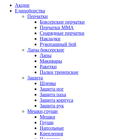
Акции
Единоборства
Перчатки
Боксерские перчатки
Перчатки ММА
Снарядные перчатки
Накладки
Рукопашный бой
Лапы боксерские
Лапы
Макивары
Ракетки
Палки тренерские
Защита
Шлемы
Защита ног
Защита паха
Защита корпуса
Защита рук
Мешки,груши
Мешки
Груши
Напольные
Крепления