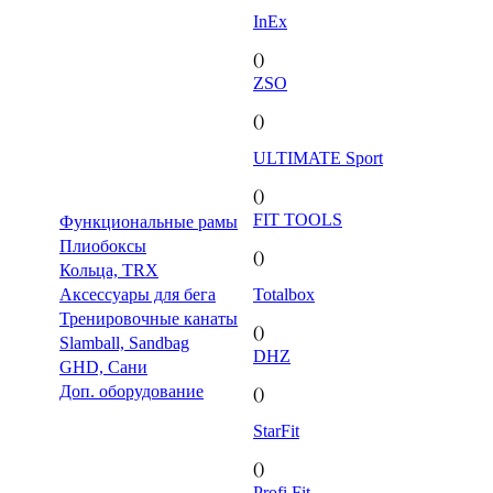
InEx
()
ZSO
()
ULTIMATE Sport
()
FIT TOOLS
Функциональные рамы
Плиобоксы
()
Кольца, TRX
Аксессуары для бега
Totalbox
Тренировочные канаты
()
Slamball, Sandbag
DHZ
GHD, Сани
Доп. оборудование
()
StarFit
()
Profi Fit