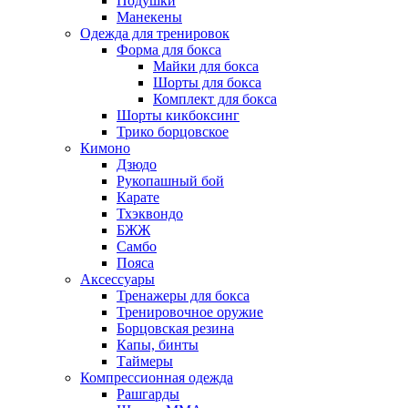
Подушки
Манекены
Одежда для тренировок
Форма для бокса
Майки для бокса
Шорты для бокса
Комплект для бокса
Шорты кикбоксинг
Трико борцовское
Кимоно
Дзюдо
Рукопашный бой
Карате
Тхэквондо
БЖЖ
Самбо
Пояса
Аксессуары
Тренажеры для бокса
Тренировочное оружие
Борцовская резина
Капы, бинты
Таймеры
Компрессионная одежда
Рашгарды