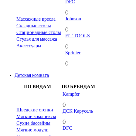
DFC
()
Johnson
Массажные кресла
Складные столы
()
Стационарные столы
FIT TOOLS
Стулья для массажа
Аксессуары
()
Sprinter
()
Детская комната
ПО ВИДАМ
ПО БРЕНДАМ
Kampfer
()
Шведские стенки
ДСК Карусель
Мягкие комлпексы
()
Сухие бассейны
DFC
Мягкие модули