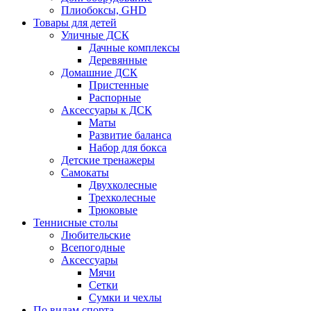
Плиобоксы, GHD
Товары для детей
Уличные ДСК
Дачные комплексы
Деревянные
Домашние ДСК
Пристенные
Распорные
Аксесcуары к ДСК
Маты
Развитие баланса
Набор для бокса
Детские тренажеры
Самокаты
Двухколесные
Трехколесные
Трюковые
Теннисные столы
Любительские
Всепогодные
Аксессуары
Мячи
Сетки
Сумки и чехлы
По видам спорта