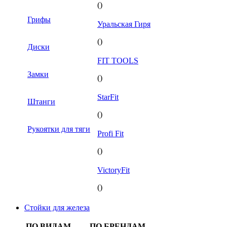
()
Грифы
Уральская Гиря
()
Диски
FIT TOOLS
Замки
()
StarFit
Штанги
()
Рукоятки для тяги
Profi Fit
()
VictoryFit
()
Стойки для железа
ПО ВИДАМ
ПО БРЕНДАМ