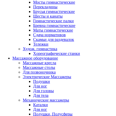
Мосты гимнастические
Перекладины
Брусья гимнастические
Шесты и канаты
Гимнастические палки
Бревна гимнастические
Маты гимнастические
Сдача нормативов
Скамьи для раздевалок
Тележки
Худож. гимнастика
Xореографические станки
Массажное оборудование
Массажные кресла
Массажные столы
Для позвоночника
Электрические Массажеры
Подушки
Для ног
Для головы
Для тела
Механические массажеры
Каталки
Для ног
Подушки, Полусферы