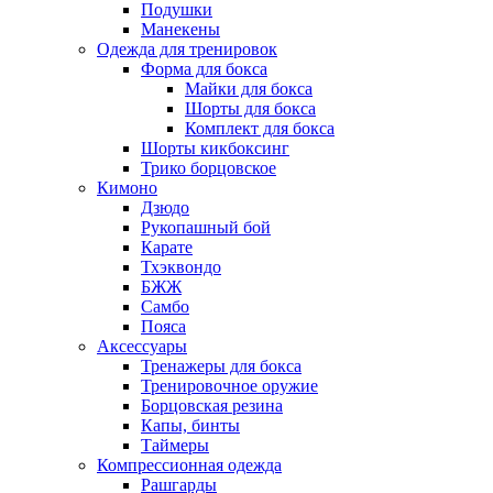
Подушки
Манекены
Одежда для тренировок
Форма для бокса
Майки для бокса
Шорты для бокса
Комплект для бокса
Шорты кикбоксинг
Трико борцовское
Кимоно
Дзюдо
Рукопашный бой
Карате
Тхэквондо
БЖЖ
Самбо
Пояса
Аксессуары
Тренажеры для бокса
Тренировочное оружие
Борцовская резина
Капы, бинты
Таймеры
Компрессионная одежда
Рашгарды