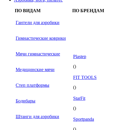
ПО ВИДАМ
ПО БРЕНДАМ
Гантели для аэробики
Гимнастические коврики
Мячи гимнастические
Plastep
()
Медицинские мячи
FIT TOOLS
Степ платформы
()
StarFit
Бодибары
()
Штанги для аэробики
Sportpanda
()