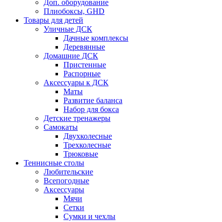
Доп. оборудование
Плиобоксы, GHD
Товары для детей
Уличные ДСК
Дачные комплексы
Деревянные
Домашние ДСК
Пристенные
Распорные
Аксесcуары к ДСК
Маты
Развитие баланса
Набор для бокса
Детские тренажеры
Самокаты
Двухколесные
Трехколесные
Трюковые
Теннисные столы
Любительские
Всепогодные
Аксессуары
Мячи
Сетки
Сумки и чехлы