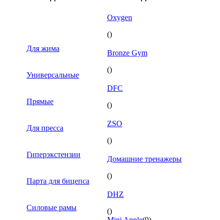
Oxygen
()
Для жима
Bronze Gym
()
Универсальные
DFC
Прямые
()
ZSO
Для пресса
()
Гиперэкстензии
Домашние тренажеры
()
Парта для бицепса
DHZ
Силовые рамы
()
Mini Apple
(9)