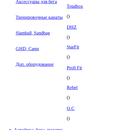
Аксессуары для бега
Totalbox
()
Тренировочные канаты
DHZ
Slamball, Sandbag
()
StarFit
GHD, Сани
()
Доп. оборудование
Profi Fit
()
Rebel
()
O.C
()
Аэробика, йога, пилатес