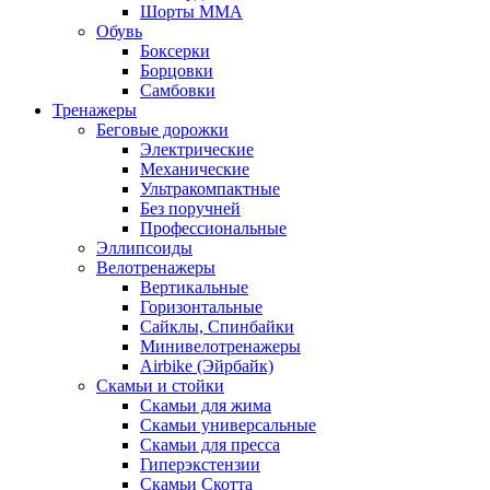
Шорты MMA
Обувь
Боксерки
Борцовки
Самбовки
Тренажеры
Беговые дорожки
Электрические
Механические
Ультракомпактные
Без поручней
Профессиональные
Эллипсоиды
Велотренажеры
Вертикальные
Горизонтальные
Сайклы, Спинбайки
Минивелотренажеры
Airbike (Эйрбайк)
Скамьи и стойки
Скамьи для жима
Скамьи универсальные
Скамьи для пресса
Гиперэкстензии
Скамьи Скотта