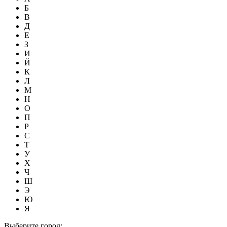
Б
В
Д
Е
З
И
Й
К
Л
М
Н
О
П
Р
С
Т
У
Х
Ч
Ш
Э
Ю
Я
Выберите город: