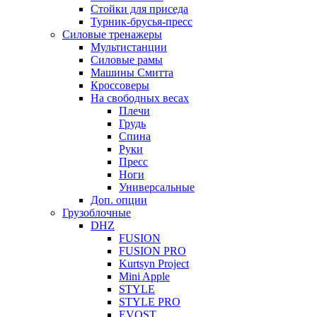
Стойки для приседа
Турник-брусья-пресс
Силовые тренажеры
Мультистанции
Силовые рамы
Машины Смитта
Кроссоверы
На свободных весах
Плечи
Грудь
Спина
Руки
Пресс
Ноги
Универсальные
Доп. опции
Грузоблочные
DHZ
FUSION
FUSION PRO
Kurtsyn Project
Mini Apple
STYLE
STYLE PRO
EVOST