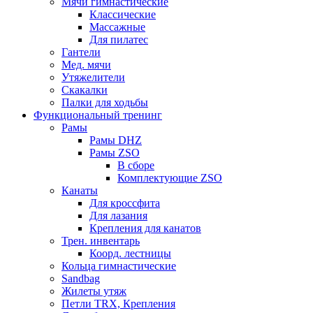
Мячи гимнастические
Классические
Массажные
Для пилатес
Гантели
Мед. мячи
Утяжелители
Скакалки
Палки для ходьбы
Функциональный тренинг
Рамы
Рамы DHZ
Рамы ZSO
В сборе
Комплектующие ZSO
Канаты
Для кроссфита
Для лазания
Крепления для канатов
Трен. инвентарь
Коорд. лестницы
Кольца гимнастические
Sandbag
Жилеты утяж
Петли TRX, Крепления