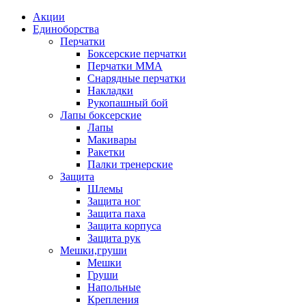
Акции
Единоборства
Перчатки
Боксерские перчатки
Перчатки ММА
Снарядные перчатки
Накладки
Рукопашный бой
Лапы боксерские
Лапы
Макивары
Ракетки
Палки тренерские
Защита
Шлемы
Защита ног
Защита паха
Защита корпуса
Защита рук
Мешки,груши
Мешки
Груши
Напольные
Крепления