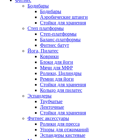
Фитнес
Бодибары
Бодибары
Аэробические штанги
Стойки для хранения
Степ платформы
Степ-платформы
Баланс-платформы
Фитнес батут
Йога, Пилатес
Коврики
Блоки для йоги
Мячи для МФР
Ролики, Цилиндры
Ремни для йоги
Стойки для хранения
Кольцо для пилатес
Эспандеры
Трубчатые
Ленточные
Стойки для хранения
Фитнес аксессуары
Ролики для пресса
Упоры для отжиманий
Эспандеры кистевые