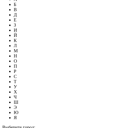
Б
В
Д
Е
З
И
Й
К
Л
М
Н
О
П
Р
С
Т
У
Х
Ч
Ш
Э
Ю
Я
Выберите город: