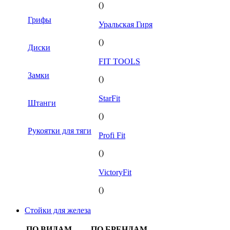
()
Грифы
Уральская Гиря
()
Диски
FIT TOOLS
Замки
()
StarFit
Штанги
()
Рукоятки для тяги
Profi Fit
()
VictoryFit
()
Стойки для железа
ПО ВИДАМ
ПО БРЕНДАМ