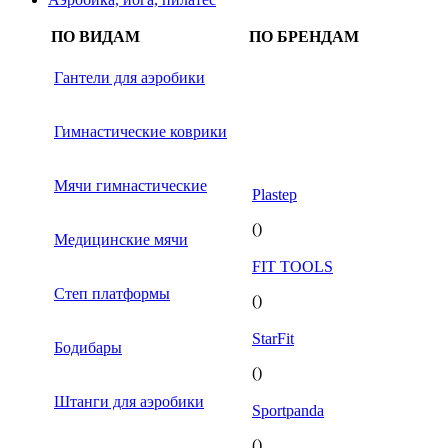
ПО ВИДАМ
ПО БРЕНДАМ
Гантели для аэробики
Гимнастические коврики
Мячи гимнастические
Plastep
()
Медицинские мячи
FIT TOOLS
Степ платформы
()
StarFit
Бодибары
()
Штанги для аэробики
Sportpanda
()