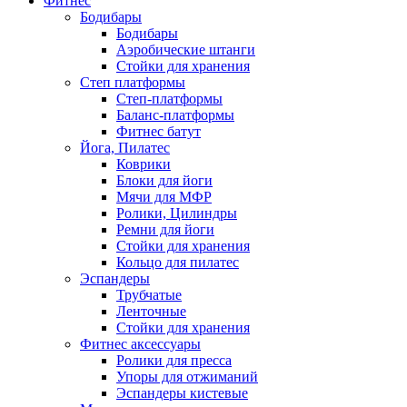
Фитнес
Бодибары
Бодибары
Аэробические штанги
Стойки для хранения
Степ платформы
Степ-платформы
Баланс-платформы
Фитнес батут
Йога, Пилатес
Коврики
Блоки для йоги
Мячи для МФР
Ролики, Цилиндры
Ремни для йоги
Стойки для хранения
Кольцо для пилатес
Эспандеры
Трубчатые
Ленточные
Стойки для хранения
Фитнес аксессуары
Ролики для пресса
Упоры для отжиманий
Эспандеры кистевые