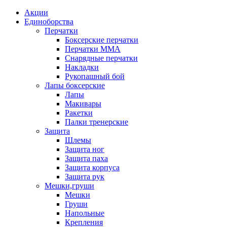
Акции
Единоборства
Перчатки
Боксерские перчатки
Перчатки ММА
Снарядные перчатки
Накладки
Рукопашный бой
Лапы боксерские
Лапы
Макивары
Ракетки
Палки тренерские
Защита
Шлемы
Защита ног
Защита паха
Защита корпуса
Защита рук
Мешки,груши
Мешки
Груши
Напольные
Крепления