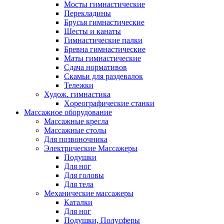
Мосты гимнастические
Перекладины
Брусья гимнастические
Шесты и канаты
Гимнастические палки
Бревна гимнастические
Маты гимнастические
Сдача нормативов
Скамьи для раздевалок
Тележки
Худож. гимнастика
Xореографические станки
Массажное оборудование
Массажные кресла
Массажные столы
Для позвоночника
Электрические Массажеры
Подушки
Для ног
Для головы
Для тела
Механические массажеры
Каталки
Для ног
Подушки, Полусферы