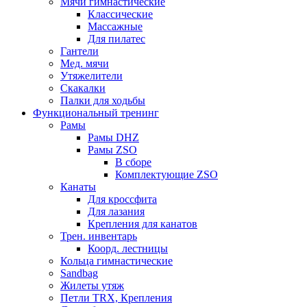
Мячи гимнастические
Классические
Массажные
Для пилатес
Гантели
Мед. мячи
Утяжелители
Скакалки
Палки для ходьбы
Функциональный тренинг
Рамы
Рамы DHZ
Рамы ZSO
В сборе
Комплектующие ZSO
Канаты
Для кроссфита
Для лазания
Крепления для канатов
Трен. инвентарь
Коорд. лестницы
Кольца гимнастические
Sandbag
Жилеты утяж
Петли TRX, Крепления