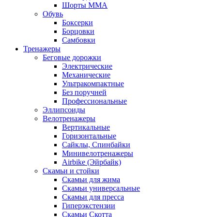
Шорты MMA
Обувь
Боксерки
Борцовки
Самбовки
Тренажеры
Беговые дорожки
Электрические
Механические
Ультракомпактные
Без поручней
Профессиональные
Эллипсоиды
Велотренажеры
Вертикальные
Горизонтальные
Сайклы, Спинбайки
Минивелотренажеры
Airbike (Эйрбайк)
Скамьи и стойки
Скамьи для жима
Скамьи универсальные
Скамьи для пресса
Гиперэкстензии
Скамьи Скотта