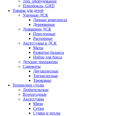
Доп. оборудование
Плиобоксы, GHD
Товары для детей
Уличные ДСК
Дачные комплексы
Деревянные
Домашние ДСК
Пристенные
Распорные
Аксесcуары к ДСК
Маты
Развитие баланса
Набор для бокса
Детские тренажеры
Самокаты
Двухколесные
Трехколесные
Трюковые
Теннисные столы
Любительские
Всепогодные
Аксессуары
Мячи
Сетки
Сумки и чехлы