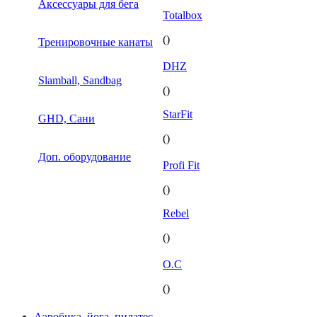
Аксессуары для бега
Totalbox
()
Тренировочные канаты
DHZ
Slamball, Sandbag
()
StarFit
GHD, Сани
()
Доп. оборудование
Profi Fit
()
Rebel
()
O.C
()
Аэробика, йога, пилатес