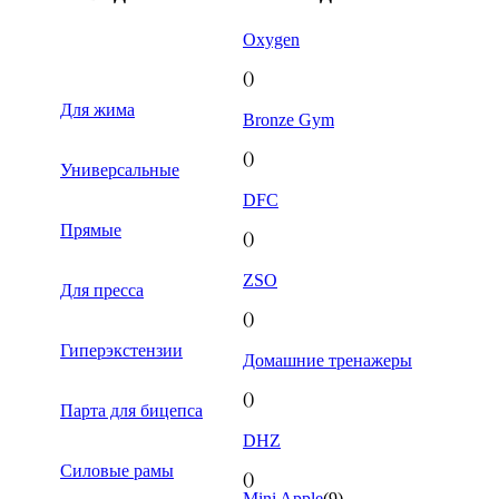
Oxygen
()
Для жима
Bronze Gym
()
Универсальные
DFC
Прямые
()
ZSO
Для пресса
()
Гиперэкстензии
Домашние тренажеры
()
Парта для бицепса
DHZ
Силовые рамы
()
Mini Apple
(9)