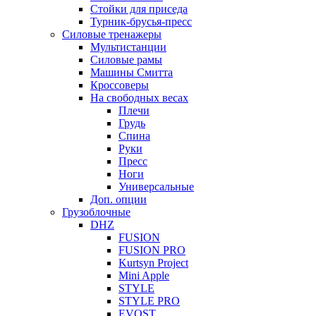
Стойки для приседа
Турник-брусья-пресс
Силовые тренажеры
Мультистанции
Силовые рамы
Машины Смитта
Кроссоверы
На свободных весах
Плечи
Грудь
Спина
Руки
Пресс
Ноги
Универсальные
Доп. опции
Грузоблочные
DHZ
FUSION
FUSION PRO
Kurtsyn Project
Mini Apple
STYLE
STYLE PRO
EVOST