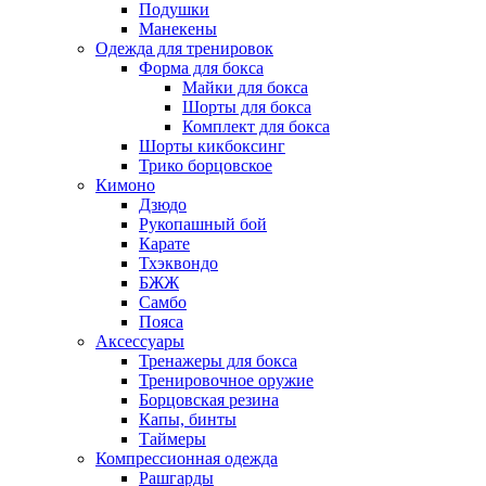
Подушки
Манекены
Одежда для тренировок
Форма для бокса
Майки для бокса
Шорты для бокса
Комплект для бокса
Шорты кикбоксинг
Трико борцовское
Кимоно
Дзюдо
Рукопашный бой
Карате
Тхэквондо
БЖЖ
Самбо
Пояса
Аксессуары
Тренажеры для бокса
Тренировочное оружие
Борцовская резина
Капы, бинты
Таймеры
Компрессионная одежда
Рашгарды