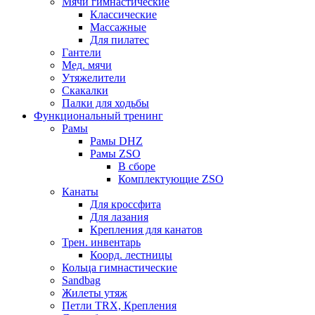
Мячи гимнастические
Классические
Массажные
Для пилатес
Гантели
Мед. мячи
Утяжелители
Скакалки
Палки для ходьбы
Функциональный тренинг
Рамы
Рамы DHZ
Рамы ZSO
В сборе
Комплектующие ZSO
Канаты
Для кроссфита
Для лазания
Крепления для канатов
Трен. инвентарь
Коорд. лестницы
Кольца гимнастические
Sandbag
Жилеты утяж
Петли TRX, Крепления