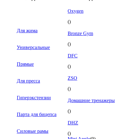
Oxygen
()
Для жима
Bronze Gym
()
Универсальные
DFC
Прямые
()
ZSO
Для пресса
()
Гиперэкстензии
Домашние тренажеры
()
Парта для бицепса
DHZ
Силовые рамы
()
Mini Apple
(9)