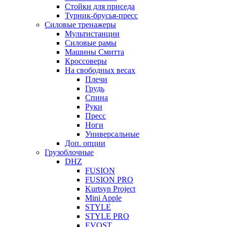
Стойки для приседа
Турник-брусья-пресс
Силовые тренажеры
Мультистанции
Силовые рамы
Машины Смитта
Кроссоверы
На свободных весах
Плечи
Грудь
Спина
Руки
Пресс
Ноги
Универсальные
Доп. опции
Грузоблочные
DHZ
FUSION
FUSION PRO
Kurtsyn Project
Mini Apple
STYLE
STYLE PRO
EVOST