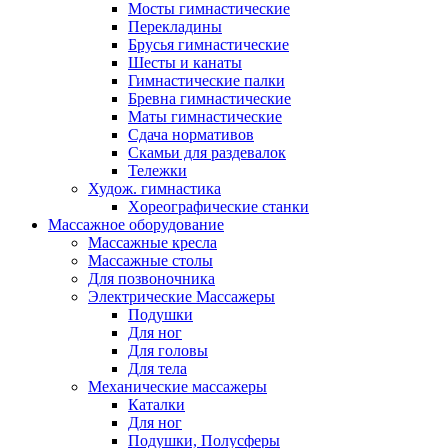
Мосты гимнастические
Перекладины
Брусья гимнастические
Шесты и канаты
Гимнастические палки
Бревна гимнастические
Маты гимнастические
Сдача нормативов
Скамьи для раздевалок
Тележки
Худож. гимнастика
Xореографические станки
Массажное оборудование
Массажные кресла
Массажные столы
Для позвоночника
Электрические Массажеры
Подушки
Для ног
Для головы
Для тела
Механические массажеры
Каталки
Для ног
Подушки, Полусферы