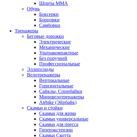
Шорты MMA
Обувь
Боксерки
Борцовки
Самбовки
Тренажеры
Беговые дорожки
Электрические
Механические
Ультракомпактные
Без поручней
Профессиональные
Эллипсоиды
Велотренажеры
Вертикальные
Горизонтальные
Сайклы, Спинбайки
Минивелотренажеры
Airbike (Эйрбайк)
Скамьи и стойки
Скамьи для жима
Скамьи универсальные
Скамьи для пресса
Гиперэкстензии
Скамьи Скотта