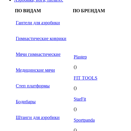
ПО ВИДАМ
ПО БРЕНДАМ
Гантели для аэробики
Гимнастические коврики
Мячи гимнастические
Plastep
()
Медицинские мячи
FIT TOOLS
Степ платформы
()
StarFit
Бодибары
()
Штанги для аэробики
Sportpanda
()