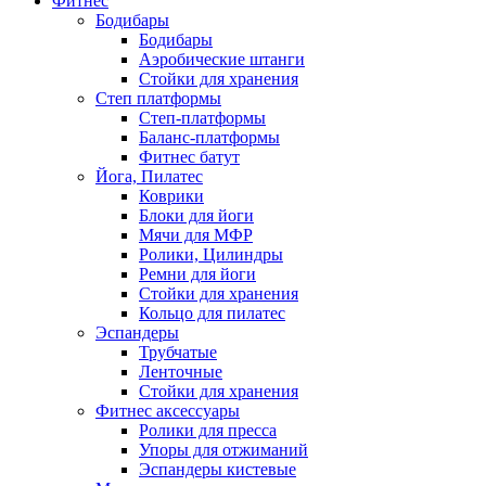
Фитнес
Бодибары
Бодибары
Аэробические штанги
Стойки для хранения
Степ платформы
Степ-платформы
Баланс-платформы
Фитнес батут
Йога, Пилатес
Коврики
Блоки для йоги
Мячи для МФР
Ролики, Цилиндры
Ремни для йоги
Стойки для хранения
Кольцо для пилатес
Эспандеры
Трубчатые
Ленточные
Стойки для хранения
Фитнес аксессуары
Ролики для пресса
Упоры для отжиманий
Эспандеры кистевые