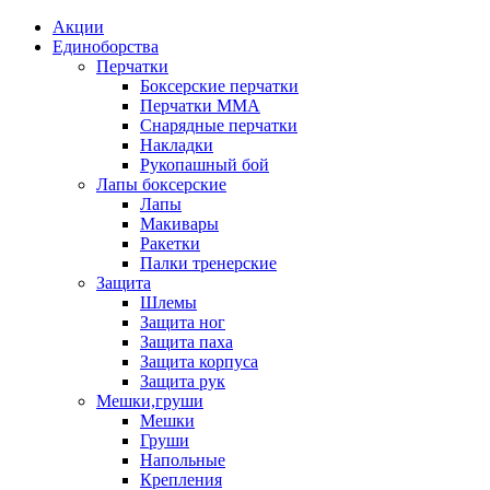
Акции
Единоборства
Перчатки
Боксерские перчатки
Перчатки ММА
Снарядные перчатки
Накладки
Рукопашный бой
Лапы боксерские
Лапы
Макивары
Ракетки
Палки тренерские
Защита
Шлемы
Защита ног
Защита паха
Защита корпуса
Защита рук
Мешки,груши
Мешки
Груши
Напольные
Крепления