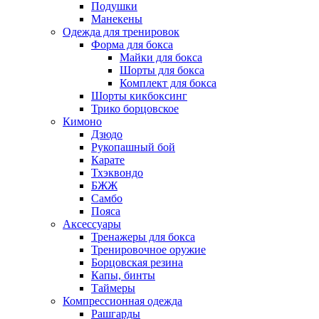
Подушки
Манекены
Одежда для тренировок
Форма для бокса
Майки для бокса
Шорты для бокса
Комплект для бокса
Шорты кикбоксинг
Трико борцовское
Кимоно
Дзюдо
Рукопашный бой
Карате
Тхэквондо
БЖЖ
Самбо
Пояса
Аксессуары
Тренажеры для бокса
Тренировочное оружие
Борцовская резина
Капы, бинты
Таймеры
Компрессионная одежда
Рашгарды