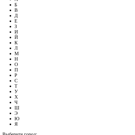
Б
В
Д
Е
З
И
Й
К
Л
М
Н
О
П
Р
С
Т
У
Х
Ч
Ш
Э
Ю
Я
Выберите город: