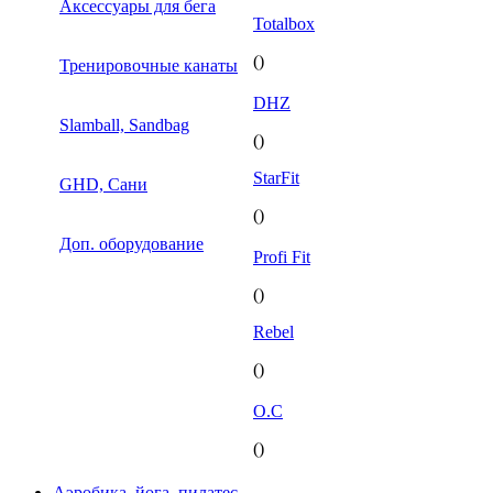
Аксессуары для бега
Totalbox
()
Тренировочные канаты
DHZ
Slamball, Sandbag
()
StarFit
GHD, Сани
()
Доп. оборудование
Profi Fit
()
Rebel
()
O.C
()
Аэробика, йога, пилатес