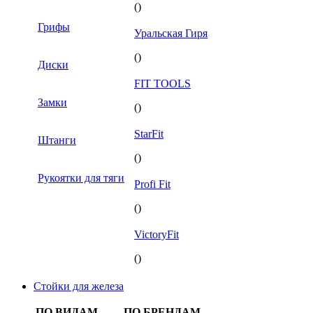
()
Грифы
Уральская Гиря
()
Диски
FIT TOOLS
Замки
()
StarFit
Штанги
()
Рукоятки для тяги
Profi Fit
()
VictoryFit
()
Стойки для железа
ПО ВИДАМ
ПО БРЕНДАМ