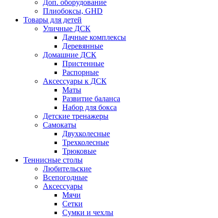
Доп. оборудование
Плиобоксы, GHD
Товары для детей
Уличные ДСК
Дачные комплексы
Деревянные
Домашние ДСК
Пристенные
Распорные
Аксесcуары к ДСК
Маты
Развитие баланса
Набор для бокса
Детские тренажеры
Самокаты
Двухколесные
Трехколесные
Трюковые
Теннисные столы
Любительские
Всепогодные
Аксессуары
Мячи
Сетки
Сумки и чехлы