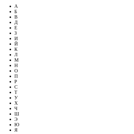
А
Б
В
Д
Е
З
И
Й
К
Л
М
Н
О
П
Р
С
Т
У
Х
Ч
Ш
Э
Ю
Я