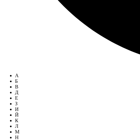
А
Б
В
Д
Е
З
И
Й
К
Л
М
Н