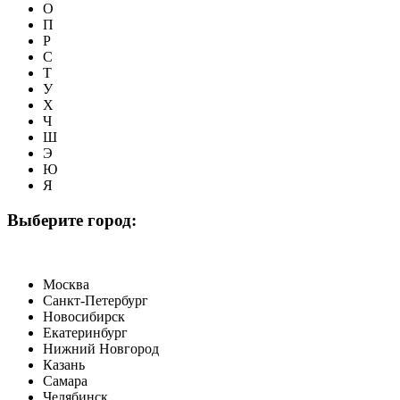
О
П
Р
С
Т
У
Х
Ч
Ш
Э
Ю
Я
Выберите город:
Москва
Санкт-Петербург
Новосибирск
Екатеринбург
Нижний Новгород
Казань
Самара
Челябинск