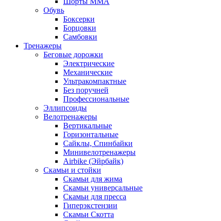
Шорты MMA
Обувь
Боксерки
Борцовки
Самбовки
Тренажеры
Беговые дорожки
Электрические
Механические
Ультракомпактные
Без поручней
Профессиональные
Эллипсоиды
Велотренажеры
Вертикальные
Горизонтальные
Сайклы, Спинбайки
Минивелотренажеры
Airbike (Эйрбайк)
Скамьи и стойки
Скамьи для жима
Скамьи универсальные
Скамьи для пресса
Гиперэкстензии
Скамьи Скотта