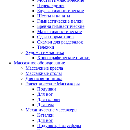
Мосты гимнастические
Перекладины
Брусья гимнастические
Шесты и канаты
Гимнастические палки
Бревна гимнастические
Маты гимнастические
Сдача нормативов
Скамьи для раздевалок
Тележки
Худож. гимнастика
Xореографические станки
Массажное оборудование
Массажные кресла
Массажные столы
Для позвоночника
Электрические Массажеры
Подушки
Для ног
Для головы
Для тела
Механические массажеры
Каталки
Для ног
Подушки, Полусферы