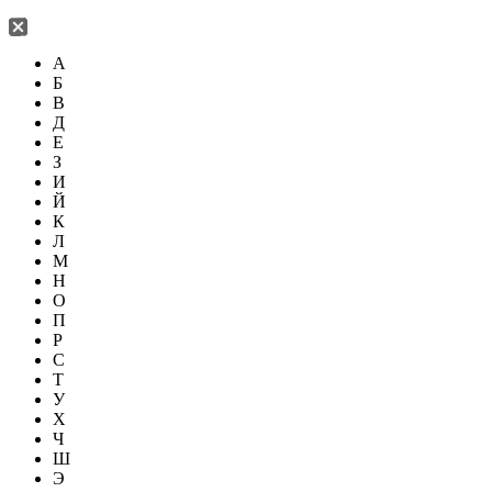
А
Б
В
Д
Е
З
И
Й
К
Л
М
Н
О
П
Р
С
Т
У
Х
Ч
Ш
Э