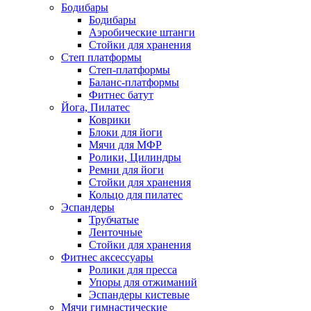
Бодибары
Бодибары
Аэробические штанги
Стойки для хранения
Степ платформы
Степ-платформы
Баланс-платформы
Фитнес батут
Йога, Пилатес
Коврики
Блоки для йоги
Мячи для МФР
Ролики, Цилиндры
Ремни для йоги
Стойки для хранения
Кольцо для пилатес
Эспандеры
Трубчатые
Ленточные
Стойки для хранения
Фитнес аксессуары
Ролики для пресса
Упоры для отжиманий
Эспандеры кистевые
Мячи гимнастические