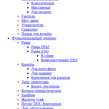
Классические
Массажные
Для пилатес
Гантели
Мед. мячи
Утяжелители
Скакалки
Палки для ходьбы
Функциональный тренинг
Рамы
Рамы DHZ
Рамы ZSO
В сборе
Комплектующие ZSO
Канаты
Для кроссфита
Для лазания
Крепления для канатов
Трен. инвентарь
Коорд. лестницы
Кольца гимнастические
Sandbag
Жилеты утяж
Петли TRX, Крепления
Доп. оборудование