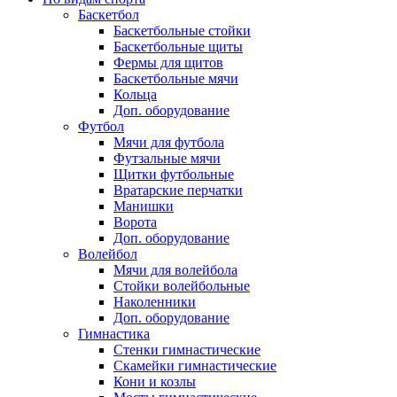
Баскетбол
Баскетбольные стойки
Баскетбольные щиты
Фермы для щитов
Баскетбольные мячи
Кольца
Доп. оборудование
Футбол
Мячи для футбола
Футзальные мячи
Щитки футбольные
Вратарские перчатки
Манишки
Ворота
Доп. оборудование
Волейбол
Мячи для волейбола
Стойки волейбольные
Наколенники
Доп. оборудование
Гимнастика
Стенки гимнастические
Скамейки гимнастические
Кони и козлы