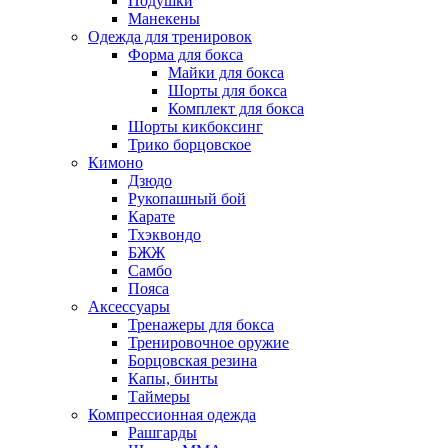
Подушки
Манекены
Одежда для тренировок
Форма для бокса
Майки для бокса
Шорты для бокса
Комплект для бокса
Шорты кикбоксинг
Трико борцовское
Кимоно
Дзюдо
Рукопашный бой
Карате
Тхэквондо
БЖЖ
Самбо
Пояса
Аксессуары
Тренажеры для бокса
Тренировочное оружие
Борцовская резина
Капы, бинты
Таймеры
Компрессионная одежда
Рашгарды