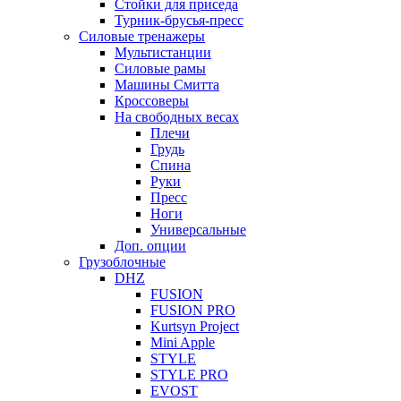
Стойки для приседа
Турник-брусья-пресс
Силовые тренажеры
Мультистанции
Силовые рамы
Машины Смитта
Кроссоверы
На свободных весах
Плечи
Грудь
Спина
Руки
Пресс
Ноги
Универсальные
Доп. опции
Грузоблочные
DHZ
FUSION
FUSION PRO
Kurtsyn Project
Mini Apple
STYLE
STYLE PRO
EVOST