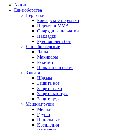
Акции
Единоборства
Перчатки
Боксерские перчатки
Перчатки ММА
Снарядные перчатки
Накладки
Рукопашный бой
Лапы боксерские
Лапы
Макивары
Ракетки
Палки тренерские
Защита
Шлемы
Защита ног
Защита паха
Защита корпуса
Защита рук
Мешки,груши
Мешки
Груши
Напольные
Крепления