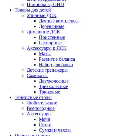
Плиобоксы, GHD
Товары для детей
Уличные ДСК
Дачные комплексы
Деревянные
Домашние ДСК
Пристенные
Распорные
Аксесcуары к ДСК
Маты
Развитие баланса
Набор для бокса
Детские тренажеры
Самокаты
Двухколесные
Трехколесные
Трюковые
Теннисные столы
Любительские
Всепогодные
Аксессуары
Мячи
Сетки
Сумки и чехлы
По видам спорта