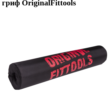
гриф OriginalFittools