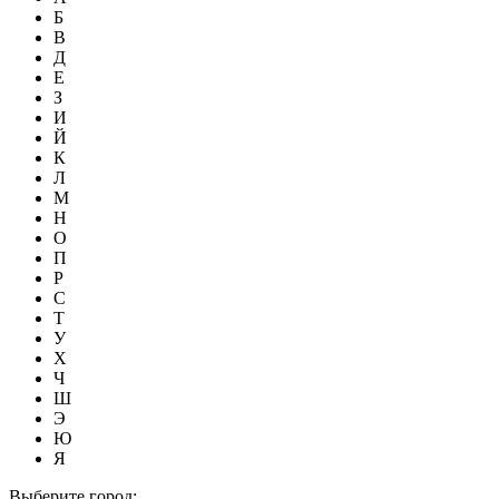
Б
В
Д
Е
З
И
Й
К
Л
М
Н
О
П
Р
С
Т
У
Х
Ч
Ш
Э
Ю
Я
Выберите город: