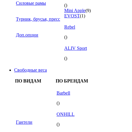
Силовые рамы
()
Mini Apple
(9)
EVOST
(1)
Турник, брусья, пресс
Rebel
Доп.опции
()
ALIV Sport
()
Свободные веса
ПО ВИДАМ
ПО БРЕНДАМ
Barbell
()
ONHILL
Гантели
()