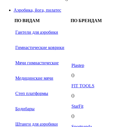
Аэробика, йога, пилатес
ПО ВИДАМ
ПО БРЕНДАМ
Гантели для аэробики
Гимнастические коврики
Мячи гимнастические
Plastep
()
Медицинские мячи
FIT TOOLS
Степ платформы
()
StarFit
Бодибары
()
Штанги для аэробики
Sportpanda