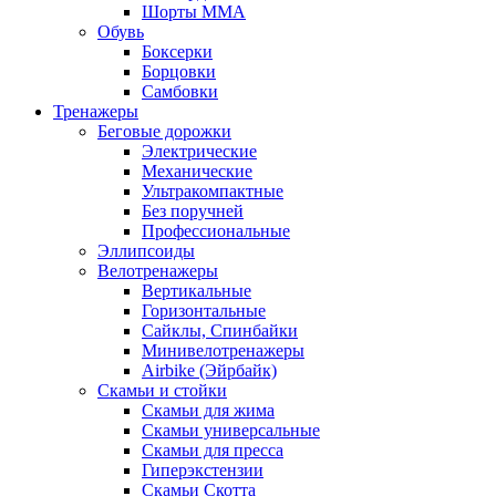
Шорты MMA
Обувь
Боксерки
Борцовки
Самбовки
Тренажеры
Беговые дорожки
Электрические
Механические
Ультракомпактные
Без поручней
Профессиональные
Эллипсоиды
Велотренажеры
Вертикальные
Горизонтальные
Сайклы, Спинбайки
Минивелотренажеры
Airbike (Эйрбайк)
Скамьи и стойки
Скамьи для жима
Скамьи универсальные
Скамьи для пресса
Гиперэкстензии
Скамьи Скотта