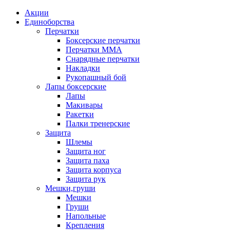
Акции
Единоборства
Перчатки
Боксерские перчатки
Перчатки ММА
Снарядные перчатки
Накладки
Рукопашный бой
Лапы боксерские
Лапы
Макивары
Ракетки
Палки тренерские
Защита
Шлемы
Защита ног
Защита паха
Защита корпуса
Защита рук
Мешки,груши
Мешки
Груши
Напольные
Крепления