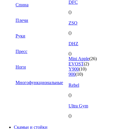
DFC
Спина
()
Плечи
ZSO
()
Руки
DHZ
Пресс
()
Mini Apple
(26)
EVOST
(2)
Ноги
Y900
(10)
900
(10)
Многофункциональные
Rebel
()
Ultra Gym
()
Скамьи и стойки