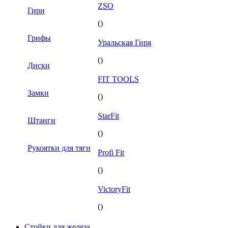
ZSO
Гири
()
Грифы
Уральская Гиря
()
Диски
FIT TOOLS
Замки
()
StarFit
Штанги
()
Рукоятки для тяги
Profi Fit
()
VictoryFit
()
Стойки для железа