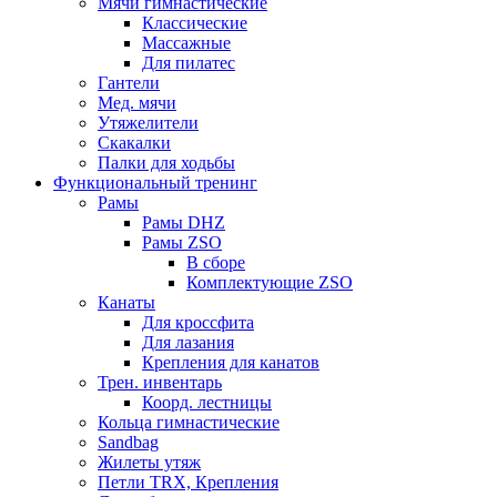
Мячи гимнастические
Классические
Массажные
Для пилатес
Гантели
Мед. мячи
Утяжелители
Скакалки
Палки для ходьбы
Функциональный тренинг
Рамы
Рамы DHZ
Рамы ZSO
В сборе
Комплектующие ZSO
Канаты
Для кроссфита
Для лазания
Крепления для канатов
Трен. инвентарь
Коорд. лестницы
Кольца гимнастические
Sandbag
Жилеты утяж
Петли TRX, Крепления