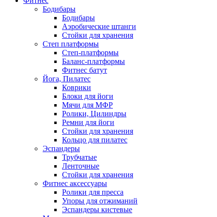
Фитнес
Бодибары
Бодибары
Аэробические штанги
Стойки для хранения
Степ платформы
Степ-платформы
Баланс-платформы
Фитнес батут
Йога, Пилатес
Коврики
Блоки для йоги
Мячи для МФР
Ролики, Цилиндры
Ремни для йоги
Стойки для хранения
Кольцо для пилатес
Эспандеры
Трубчатые
Ленточные
Стойки для хранения
Фитнес аксессуары
Ролики для пресса
Упоры для отжиманий
Эспандеры кистевые