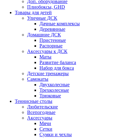
Доп. оборудование
Плиобоксы, GHD
Товары для детей
Уличные ДСК
Дачные комплексы
Деревянные
Домашние ДСК
Пристенные
Распорные
Аксесcуары к ДСК
Маты
Развитие баланса
Набор для бокса
Детские тренажеры
Самокаты
Двухколесные
Трехколесные
Трюковые
Теннисные столы
Любительские
Всепогодные
Аксессуары
Мячи
Сетки
Сумки и чехлы