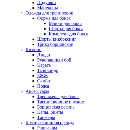
Подушки
Манекены
Одежда для тренировок
Форма для бокса
Майки для бокса
Шорты для бокса
Комплект для бокса
Шорты кикбоксинг
Трико борцовское
Кимоно
Дзюдо
Рукопашный бой
Карате
Тхэквондо
БЖЖ
Самбо
Пояса
Аксессуары
Тренажеры для бокса
Тренировочное оружие
Борцовская резина
Капы, бинты
Таймеры
Компрессионная одежда
Рашгарды