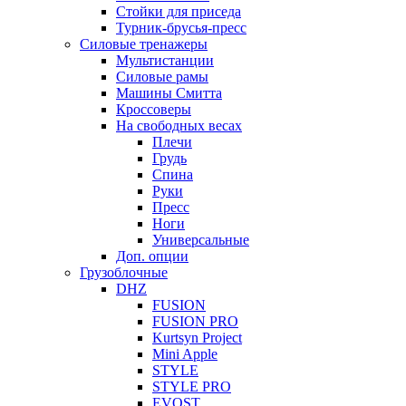
Стойки для приседа
Турник-брусья-пресс
Силовые тренажеры
Мультистанции
Силовые рамы
Машины Смитта
Кроссоверы
На свободных весах
Плечи
Грудь
Спина
Руки
Пресс
Ноги
Универсальные
Доп. опции
Грузоблочные
DHZ
FUSION
FUSION PRO
Kurtsyn Project
Mini Apple
STYLE
STYLE PRO
EVOST