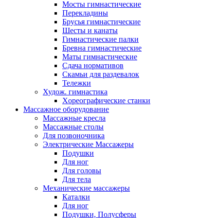
Мосты гимнастические
Перекладины
Брусья гимнастические
Шесты и канаты
Гимнастические палки
Бревна гимнастические
Маты гимнастические
Сдача нормативов
Скамьи для раздевалок
Тележки
Худож. гимнастика
Xореографические станки
Массажное оборудование
Массажные кресла
Массажные столы
Для позвоночника
Электрические Массажеры
Подушки
Для ног
Для головы
Для тела
Механические массажеры
Каталки
Для ног
Подушки, Полусферы