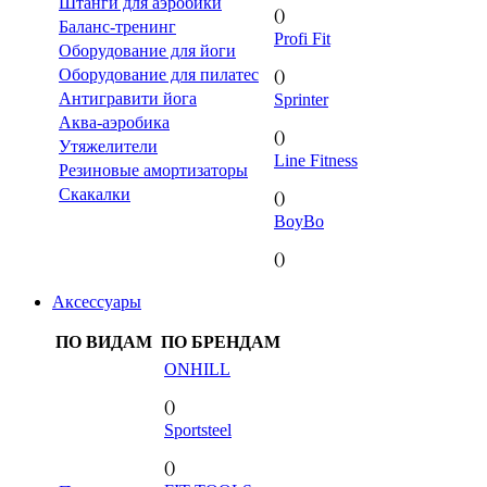
Штанги для аэробики
()
Баланс-тренинг
Profi Fit
Оборудование для йоги
Оборудование для пилатес
()
Антигравити йога
Sprinter
Аква-аэробика
()
Утяжелители
Line Fitness
Резиновые амортизаторы
Скакалки
()
BoyBo
()
Аксессуары
ПО ВИДАМ
ПО БРЕНДАМ
ONHILL
()
Sportsteel
()