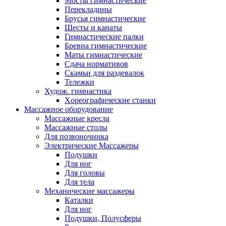
Мосты гимнастические
Перекладины
Брусья гимнастические
Шесты и канаты
Гимнастические палки
Бревна гимнастические
Маты гимнастические
Сдача нормативов
Скамьи для раздевалок
Тележки
Худож. гимнастика
Xореографические станки
Массажное оборудование
Массажные кресла
Массажные столы
Для позвоночника
Электрические Массажеры
Подушки
Для ног
Для головы
Для тела
Механические массажеры
Каталки
Для ног
Подушки, Полусферы