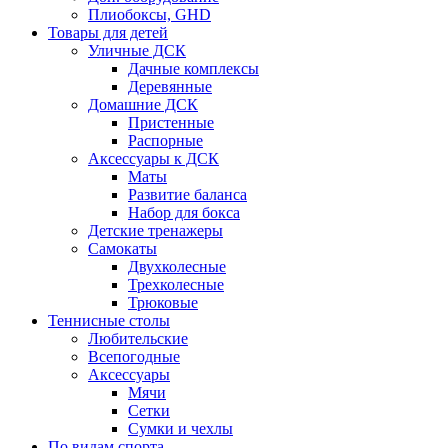
Плиобоксы, GHD
Товары для детей
Уличные ДСК
Дачные комплексы
Деревянные
Домашние ДСК
Пристенные
Распорные
Аксесcуары к ДСК
Маты
Развитие баланса
Набор для бокса
Детские тренажеры
Самокаты
Двухколесные
Трехколесные
Трюковые
Теннисные столы
Любительские
Всепогодные
Аксессуары
Мячи
Сетки
Сумки и чехлы
По видам спорта