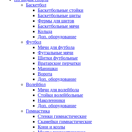
Баскетбол
Баскетбольные стойки
Баскетбольные щиты
Фермы для щитов
Баскетбольные мячи
Кольца
Доп. оборудование
Футбол
Мячи для футбола
Футзальные мячи
Щитки футбольные
Вратарские перчатки
Манишки
Ворота
Доп. оборудование
Волейбол
Мячи для волейбола
Стойки волейбольные
Наколенники
Доп. оборудование
Гимнастика
Стенки гимнастические
Скамейки гимнастические
Кони и козлы