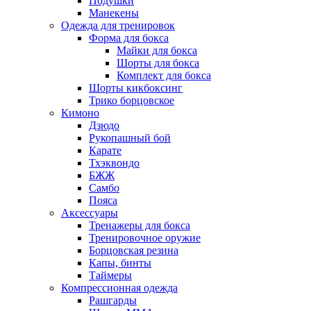
Подушки
Манекены
Одежда для тренировок
Форма для бокса
Майки для бокса
Шорты для бокса
Комплект для бокса
Шорты кикбоксинг
Трико борцовское
Кимоно
Дзюдо
Рукопашный бой
Карате
Тхэквондо
БЖЖ
Самбо
Пояса
Аксессуары
Тренажеры для бокса
Тренировочное оружие
Борцовская резина
Капы, бинты
Таймеры
Компрессионная одежда
Рашгарды