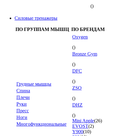
()
Силовые тренажеры
ПО ГРУППАМ МЫШЦ
ПО БРЕНДАМ
Oxygen
()
Bronze Gym
()
DFC
()
Грудные мышцы
ZSO
Спина
Плечи
()
Руки
DHZ
Пресс
()
Ноги
Mini Apple
(26)
Многофункциональные
EVOST
(2)
Y900
(10)