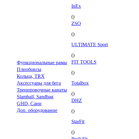
InEx
()
ZSO
()
ULTIMATE Sport
()
FIT TOOLS
Функциональные рамы
Плиобоксы
()
Кольца, TRX
Аксессуары для бега
Totalbox
Тренировочные канаты
()
Slamball, Sandbag
DHZ
GHD, Сани
Доп. оборудование
()
StarFit
()
Profi Fit