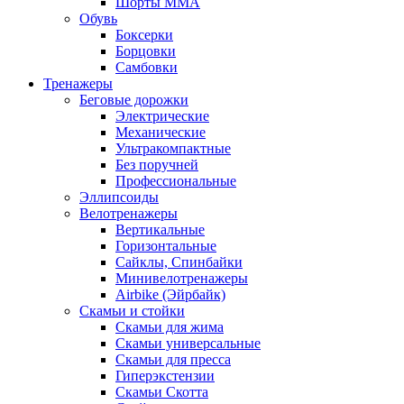
Шорты MMA
Обувь
Боксерки
Борцовки
Самбовки
Тренажеры
Беговые дорожки
Электрические
Механические
Ультракомпактные
Без поручней
Профессиональные
Эллипсоиды
Велотренажеры
Вертикальные
Горизонтальные
Сайклы, Спинбайки
Минивелотренажеры
Airbike (Эйрбайк)
Скамьи и стойки
Скамьи для жима
Скамьи универсальные
Скамьи для пресса
Гиперэкстензии
Скамьи Скотта