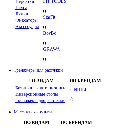
FIT TOOLS
Перчатки
Пояса
()
Лямки
StarFit
Фиксаторы
Аксессуары
()
BoyBo
()
GRAWA
()
Тренажеры для растяжки
ПО ВИДАМ
ПО БРЕНДАМ
Ботинки гравитационные
ONHILL
Инверсионные столы
()
Тренажеры для растяжки
Массажная комната
ПО ВИДАМ
ПО БРЕНДАМ