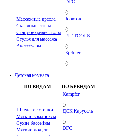
DFC
()
Johnson
Массажные кресла
Складные столы
()
Стационарные столы
FIT TOOLS
Стулья для массажа
Аксессуары
()
Sprinter
()
Детская комната
ПО ВИДАМ
ПО БРЕНДАМ
Kampfer
()
Шведские стенки
ДСК Карусель
Мягкие комлпексы
()
Сухие бассейны
DFC
Мягкие модули