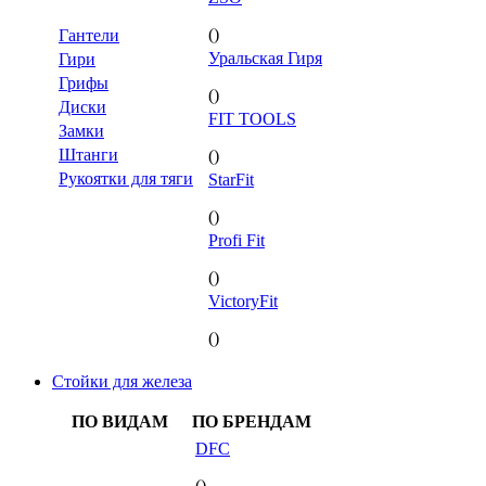
()
Гантели
Уральская Гиря
Гири
Грифы
()
Диски
FIT TOOLS
Замки
Штанги
()
Рукоятки для тяги
StarFit
()
Profi Fit
()
VictoryFit
()
Стойки для железа
ПО ВИДАМ
ПО БРЕНДАМ
DFC
()