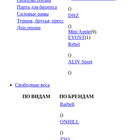
Гиперэкстензии
Парта для бицепса
()
Силовые рамы
DHZ
Турник, брусья, пресс
()
Доп.опции
Mini Apple
(9)
EVOST
(1)
Rebel
()
ALIV Sport
()
Свободные веса
ПО ВИДАМ
ПО БРЕНДАМ
Barbell
()
ONHILL
()
ZSO