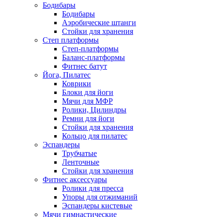
Бодибары
Бодибары
Аэробические штанги
Стойки для хранения
Степ платформы
Степ-платформы
Баланс-платформы
Фитнес батут
Йога, Пилатес
Коврики
Блоки для йоги
Мячи для МФР
Ролики, Цилиндры
Ремни для йоги
Стойки для хранения
Кольцо для пилатес
Эспандеры
Трубчатые
Ленточные
Стойки для хранения
Фитнес аксессуары
Ролики для пресса
Упоры для отжиманий
Эспандеры кистевые
Мячи гимнастические