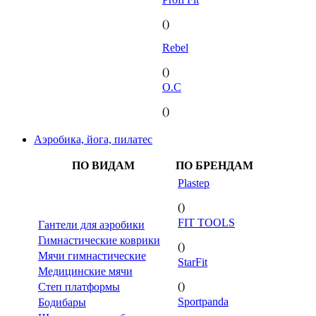
()
Rebel
()
O.C
()
Аэробика, йога, пилатес
ПО ВИДАМ
ПО БРЕНДАМ
Plastep
()
FIT TOOLS
Гантели для аэробики
Гимнастические коврики
()
Мячи гимнастические
StarFit
Медицинские мячи
()
Степ платформы
Sportpanda
Бодибары