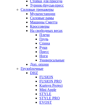
Стойки для приседа
Турник-брусья-пресс
Силовые тренажеры
Мультистанции
Силовые рамы
Машины Смитта
Кроссоверы
На свободных весах
Плечи
Грудь
Спина
Руки
Пресс
Ноги
Универсальные
Доп. опции
Грузоблочные
DHZ
FUSION
FUSION PRO
Kurtsyn Project
Mini Apple
STYLE
STYLE PRO
EVOST