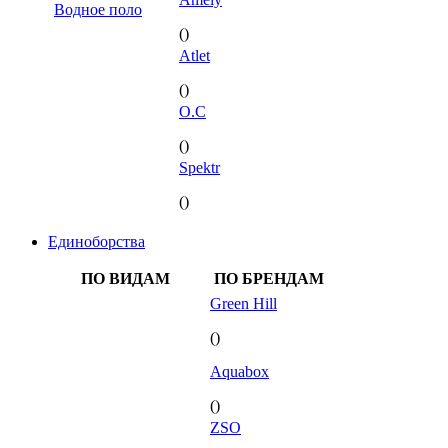
Водное поло
()
Atlet
()
O.C
()
Spektr
()
Единоборства
ПО ВИДАМ
ПО БРЕНДАМ
Green Hill
()
Aquabox
()
ZSO