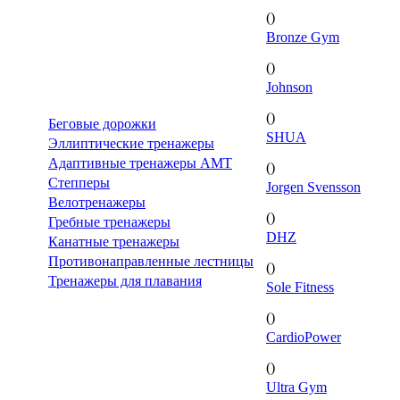
()
Bronze Gym
()
Johnson
()
Беговые дорожки
SHUA
Эллиптические тренажеры
Адаптивные тренажеры AMT
()
Степперы
Jorgen Svensson
Велотренажеры
()
Гребные тренажеры
DHZ
Канатные тренажеры
Противонаправленные лестницы
()
Тренажеры для плавания
Sole Fitness
()
CardioPower
()
Ultra Gym