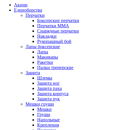
Акции
Единоборства
Перчатки
Боксерские перчатки
Перчатки ММА
Снарядные перчатки
Накладки
Рукопашный бой
Лапы боксерские
Лапы
Макивары
Ракетки
Палки тренерские
Защита
Шлемы
Защита ног
Защита паха
Защита корпуса
Защита рук
Мешки,груши
Мешки
Груши
Напольные
Крепления