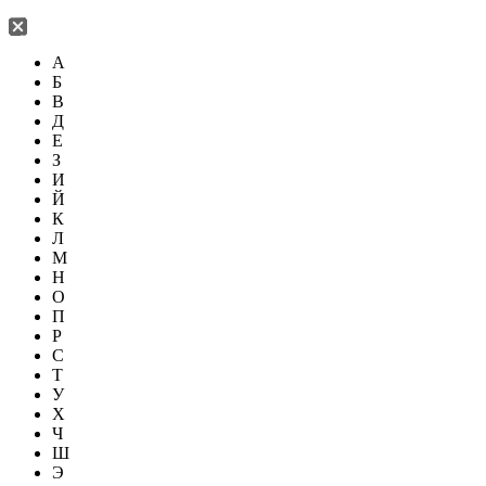
А
Б
В
Д
Е
З
И
Й
К
Л
М
Н
О
П
Р
С
Т
У
Х
Ч
Ш
Э