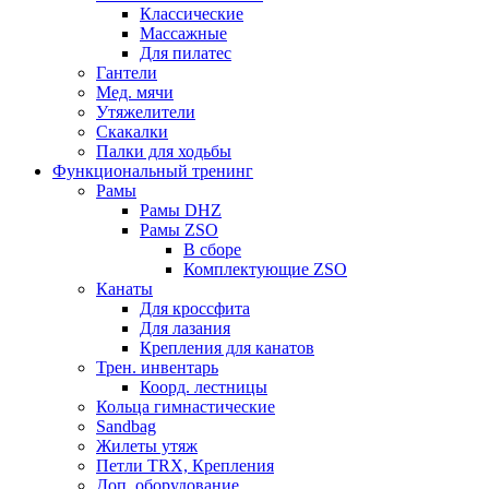
Классические
Массажные
Для пилатес
Гантели
Мед. мячи
Утяжелители
Скакалки
Палки для ходьбы
Функциональный тренинг
Рамы
Рамы DHZ
Рамы ZSO
В сборе
Комплектующие ZSO
Канаты
Для кроссфита
Для лазания
Крепления для канатов
Трен. инвентарь
Коорд. лестницы
Кольца гимнастические
Sandbag
Жилеты утяж
Петли TRX, Крепления
Доп. оборудование