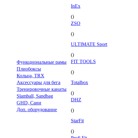
InEx
()
ZSO
()
ULTIMATE Sport
()
FIT TOOLS
Функциональные рамы
Плиобоксы
()
Кольца, TRX
Аксессуары для бега
Totalbox
Тренировочные канаты
()
Slamball, Sandbag
DHZ
GHD, Сани
Доп. оборудование
()
StarFit
()
Profi Fit