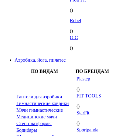
()
Rebel
()
O.C
()
Аэробика, йога, пилатес
ПО ВИДАМ
ПО БРЕНДАМ
Plastep
()
FIT TOOLS
Гантели для аэробики
Гимнастические коврики
()
Мячи гимнастические
StarFit
Медицинские мячи
()
Степ платформы
Sportpanda
Бодибары