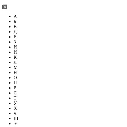
А
Б
В
Д
Е
З
И
Й
К
Л
М
Н
О
П
Р
С
Т
У
Х
Ч
Ш
Э