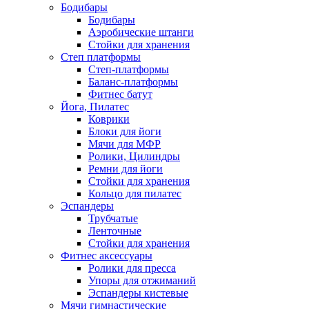
Бодибары
Бодибары
Аэробические штанги
Стойки для хранения
Степ платформы
Степ-платформы
Баланс-платформы
Фитнес батут
Йога, Пилатес
Коврики
Блоки для йоги
Мячи для МФР
Ролики, Цилиндры
Ремни для йоги
Стойки для хранения
Кольцо для пилатес
Эспандеры
Трубчатые
Ленточные
Стойки для хранения
Фитнес аксессуары
Ролики для пресса
Упоры для отжиманий
Эспандеры кистевые
Мячи гимнастические