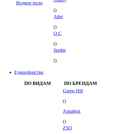
Водное поло
()
Atlet
()
O.C
()
Spektr
()
Единоборства
ПО ВИДАМ
ПО БРЕНДАМ
Green Hill
()
Aquabox
()
ZSO