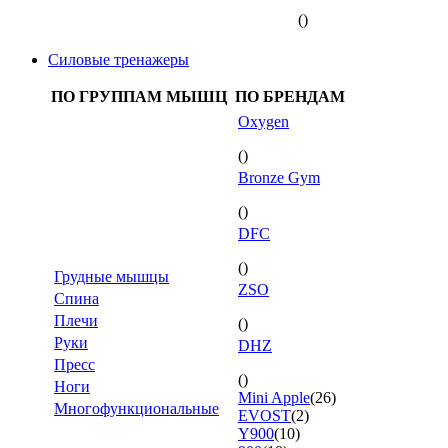
()
Силовые тренажеры
ПО ГРУППАМ МЫШЦ
ПО БРЕНДАМ
Oxygen
()
Bronze Gym
()
DFC
()
Грудные мышцы
ZSO
Спина
Плечи
()
Руки
DHZ
Пресс
()
Ноги
Mini Apple
(26)
Многофункциональные
EVOST
(2)
Y900
(10)