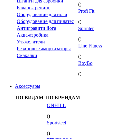
Штанги для аэробики
()
Баланс-тренинг
Profi Fit
Оборудование для йоги
Оборудование для пилатес
()
Антигравити йога
Sprinter
Аква-аэробика
()
Утяжелители
Line Fitness
Резиновые амортизаторы
Скакалки
()
BoyBo
()
Аксессуары
ПО ВИДАМ
ПО БРЕНДАМ
ONHILL
()
Sportsteel
()