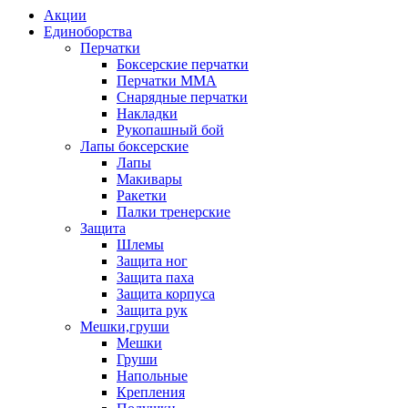
Акции
Единоборства
Перчатки
Боксерские перчатки
Перчатки ММА
Снарядные перчатки
Накладки
Рукопашный бой
Лапы боксерские
Лапы
Макивары
Ракетки
Палки тренерские
Защита
Шлемы
Защита ног
Защита паха
Защита корпуса
Защита рук
Мешки,груши
Мешки
Груши
Напольные
Крепления