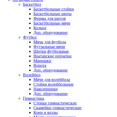
Баскетбол
Баскетбольные стойки
Баскетбольные щиты
Фермы для щитов
Баскетбольные мячи
Кольца
Доп. оборудование
Футбол
Мячи для футбола
Футзальные мячи
Щитки футбольные
Вратарские перчатки
Манишки
Ворота
Доп. оборудование
Волейбол
Мячи для волейбола
Стойки волейбольные
Наколенники
Доп. оборудование
Гимнастика
Стенки гимнастические
Скамейки гимнастические
Кони и козлы