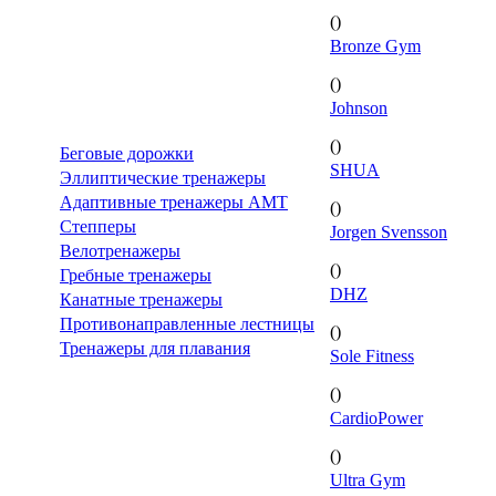
()
Bronze Gym
()
Johnson
()
Беговые дорожки
SHUA
Эллиптические тренажеры
Адаптивные тренажеры AMT
()
Степперы
Jorgen Svensson
Велотренажеры
()
Гребные тренажеры
DHZ
Канатные тренажеры
Противонаправленные лестницы
()
Тренажеры для плавания
Sole Fitness
()
CardioPower
()
Ultra Gym