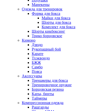
Подушки
Манекены
Одежда для тренировок
Форма для бокса
Майки для бокса
Шорты для бокса
Комплект для бокса
Шорты кикбоксинг
Трико борцовское
Кимоно
Дзюдо
Рукопашный бой
Карате
Тхэквондо
БЖЖ
Самбо
Пояса
Аксессуары
Тренажеры для бокса
Тренировочное оружие
Борцовская резина
Капы, бинты
Таймеры
Компрессионная одежда
Рашгарды