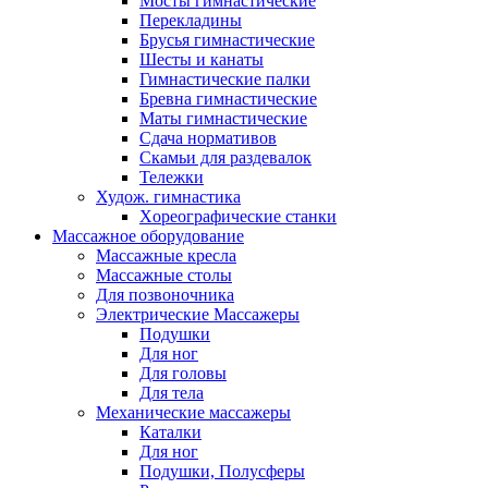
Мосты гимнастические
Перекладины
Брусья гимнастические
Шесты и канаты
Гимнастические палки
Бревна гимнастические
Маты гимнастические
Сдача нормативов
Скамьи для раздевалок
Тележки
Худож. гимнастика
Xореографические станки
Массажное оборудование
Массажные кресла
Массажные столы
Для позвоночника
Электрические Массажеры
Подушки
Для ног
Для головы
Для тела
Механические массажеры
Каталки
Для ног
Подушки, Полусферы