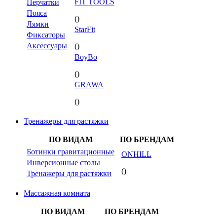
FIT TOOLS
Перчатки
Пояса
()
Лямки
StarFit
Фиксаторы
Аксессуары
()
BoyBo
()
GRAWA
()
Тренажеры для растяжки
ПО ВИДАМ
ПО БРЕНДАМ
Ботинки гравитационные
ONHILL
Инверсионные столы
()
Тренажеры для растяжки
Массажная комната
ПО ВИДАМ
ПО БРЕНДАМ