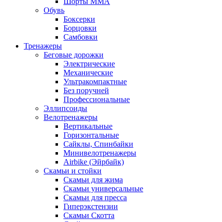
Шорты MMA
Обувь
Боксерки
Борцовки
Самбовки
Тренажеры
Беговые дорожки
Электрические
Механические
Ультракомпактные
Без поручней
Профессиональные
Эллипсоиды
Велотренажеры
Вертикальные
Горизонтальные
Сайклы, Спинбайки
Минивелотренажеры
Airbike (Эйрбайк)
Скамьи и стойки
Скамьи для жима
Скамьи универсальные
Скамьи для пресса
Гиперэкстензии
Скамьи Скотта