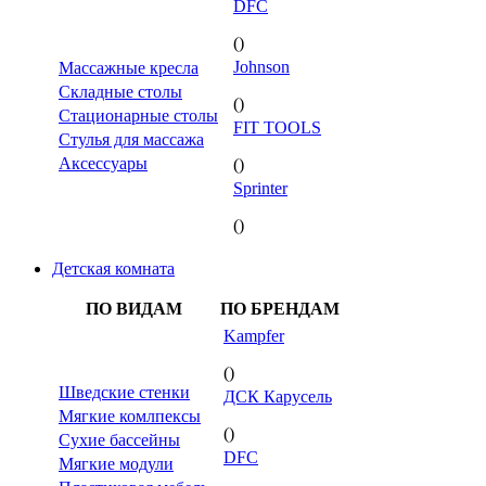
DFC
()
Johnson
Массажные кресла
Складные столы
()
Стационарные столы
FIT TOOLS
Стулья для массажа
Аксессуары
()
Sprinter
()
Детская комната
ПО ВИДАМ
ПО БРЕНДАМ
Kampfer
()
Шведские стенки
ДСК Карусель
Мягкие комлпексы
()
Сухие бассейны
DFC
Мягкие модули