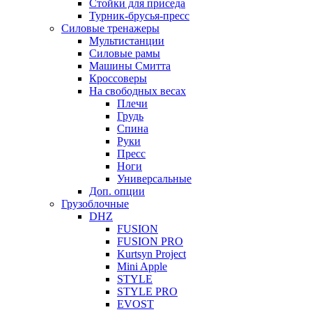
Стойки для приседа
Турник-брусья-пресс
Силовые тренажеры
Мультистанции
Силовые рамы
Машины Смитта
Кроссоверы
На свободных весах
Плечи
Грудь
Спина
Руки
Пресс
Ноги
Универсальные
Доп. опции
Грузоблочные
DHZ
FUSION
FUSION PRO
Kurtsyn Project
Mini Apple
STYLE
STYLE PRO
EVOST