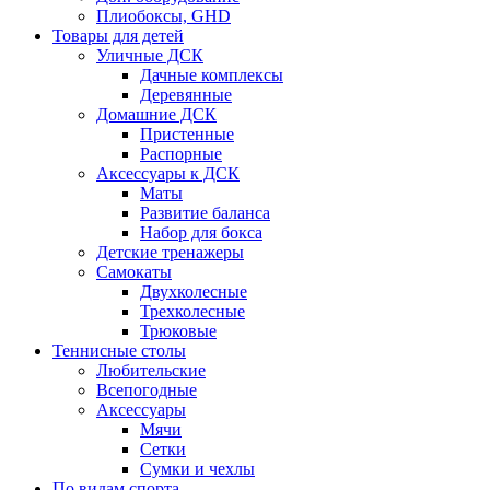
Плиобоксы, GHD
Товары для детей
Уличные ДСК
Дачные комплексы
Деревянные
Домашние ДСК
Пристенные
Распорные
Аксесcуары к ДСК
Маты
Развитие баланса
Набор для бокса
Детские тренажеры
Самокаты
Двухколесные
Трехколесные
Трюковые
Теннисные столы
Любительские
Всепогодные
Аксессуары
Мячи
Сетки
Сумки и чехлы
По видам спорта