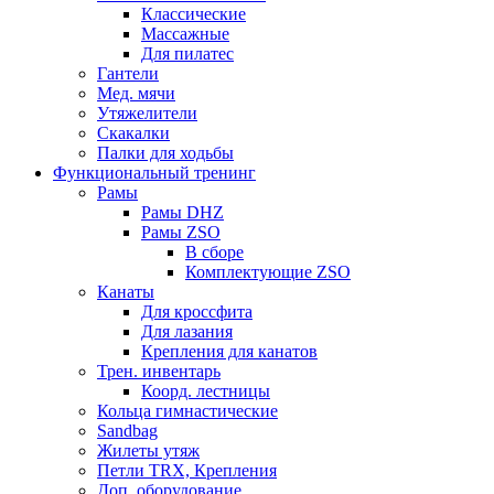
Классические
Массажные
Для пилатес
Гантели
Мед. мячи
Утяжелители
Скакалки
Палки для ходьбы
Функциональный тренинг
Рамы
Рамы DHZ
Рамы ZSO
В сборе
Комплектующие ZSO
Канаты
Для кроссфита
Для лазания
Крепления для канатов
Трен. инвентарь
Коорд. лестницы
Кольца гимнастические
Sandbag
Жилеты утяж
Петли TRX, Крепления
Доп. оборудование