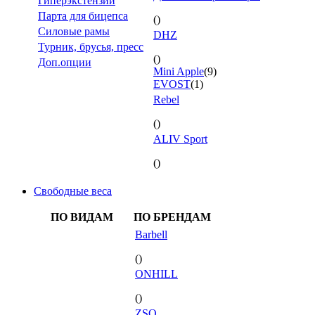
Гиперэкстензии
Парта для бицепса
()
Силовые рамы
DHZ
Турник, брусья, пресс
()
Доп.опции
Mini Apple
(9)
EVOST
(1)
Rebel
()
ALIV Sport
()
Свободные веса
ПО ВИДАМ
ПО БРЕНДАМ
Barbell
()
ONHILL
()
ZSO