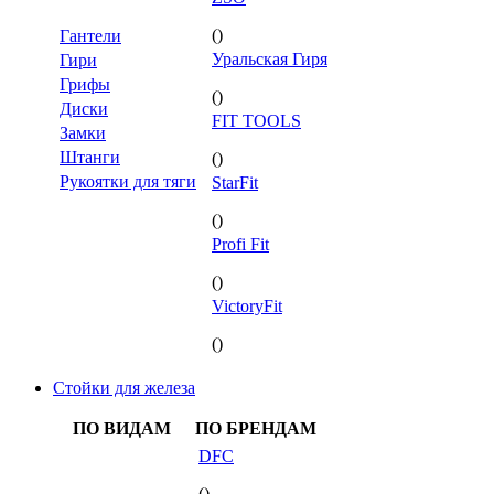
()
Гантели
Уральская Гиря
Гири
Грифы
()
Диски
FIT TOOLS
Замки
Штанги
()
Рукоятки для тяги
StarFit
()
Profi Fit
()
VictoryFit
()
Стойки для железа
ПО ВИДАМ
ПО БРЕНДАМ
DFC
()