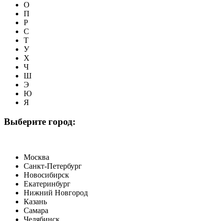
О
П
Р
С
Т
У
Х
Ч
Ш
Э
Ю
Я
Выберите город:
Москва
Санкт-Петербург
Новосибирск
Екатеринбург
Нижний Новгород
Казань
Самара
Челябинск