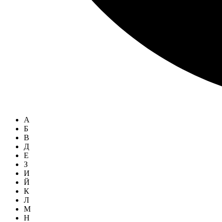
А
Б
В
Д
Е
З
И
Й
К
Л
М
Н