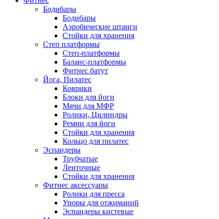
Фитнес
Бодибары
Бодибары
Аэробические штанги
Стойки для хранения
Степ платформы
Степ-платформы
Баланс-платформы
Фитнес батут
Йога, Пилатес
Коврики
Блоки для йоги
Мячи для МФР
Ролики, Цилиндры
Ремни для йоги
Стойки для хранения
Кольцо для пилатес
Эспандеры
Трубчатые
Ленточные
Стойки для хранения
Фитнес аксессуары
Ролики для пресса
Упоры для отжиманий
Эспандеры кистевые