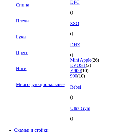
DFC
Спина
()
Плечи
ZSO
()
Руки
DHZ
Пресс
()
Mini Apple
(26)
EVOST
(2)
Ноги
Y900
(10)
900
(10)
Многофункциональные
Rebel
()
Ultra Gym
()
Скамьи и стойки