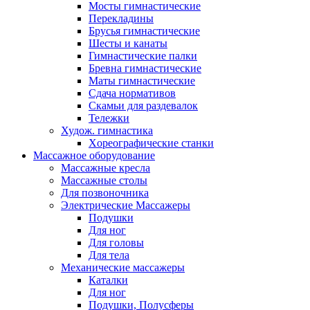
Мосты гимнастические
Перекладины
Брусья гимнастические
Шесты и канаты
Гимнастические палки
Бревна гимнастические
Маты гимнастические
Сдача нормативов
Скамьи для раздевалок
Тележки
Худож. гимнастика
Xореографические станки
Массажное оборудование
Массажные кресла
Массажные столы
Для позвоночника
Электрические Массажеры
Подушки
Для ног
Для головы
Для тела
Механические массажеры
Каталки
Для ног
Подушки, Полусферы