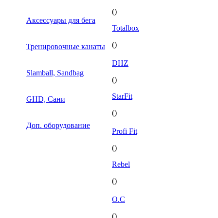
()
Аксессуары для бега
Totalbox
()
Тренировочные канаты
DHZ
Slamball, Sandbag
()
StarFit
GHD, Сани
()
Доп. оборудование
Profi Fit
()
Rebel
()
O.C
()