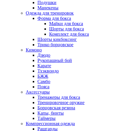
Подушки
Манекены
Одежда для тренировок
Форма для бокса
Майки для бокса
Шорты для бокса
Комплект для бокса
Шорты кикбоксинг
Трико борцовское
Кимоно
Дзюдо
Рукопашный бой
Карате
Тхэквондо
БЖЖ
Самбо
Пояса
Аксессуары
Тренажеры для бокса
Тренировочное оружие
Борцовская резина
Капы, бинты
Таймеры
Компрессионная одежда
Рашгарды