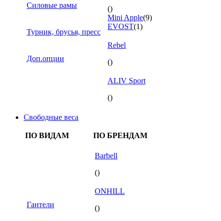
Силовые рамы
()
Mini Apple
(9)
EVOST
(1)
Турник, брусья, пресс
Rebel
Доп.опции
()
ALIV Sport
()
Свободные веса
ПО ВИДАМ
ПО БРЕНДАМ
Barbell
()
ONHILL
Гантели
()