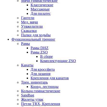
Мячи гимнастические
Классические
Массажные
Для пилатес
Гантели
Мед. мячи
Утяжелители
Скакалки
Палки для ходьбы
Функциональный тренинг
Рамы
Рамы DHZ
Рамы ZSO
В сборе
Комплектующие ZSO
Канаты
Для кроссфита
Для лазания
Крепления для канатов
Трен. инвентарь
Коорд. лестницы
Кольца гимнастические
Sandbag
Жилеты утяж
Петли TRX, Крепления