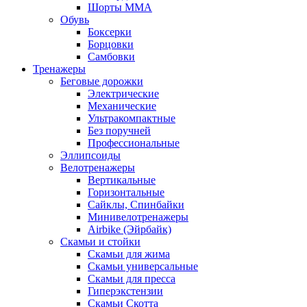
Шорты MMA
Обувь
Боксерки
Борцовки
Самбовки
Тренажеры
Беговые дорожки
Электрические
Механические
Ультракомпактные
Без поручней
Профессиональные
Эллипсоиды
Велотренажеры
Вертикальные
Горизонтальные
Сайклы, Спинбайки
Минивелотренажеры
Airbike (Эйрбайк)
Скамьи и стойки
Скамьи для жима
Скамьи универсальные
Скамьи для пресса
Гиперэкстензии
Скамьи Скотта