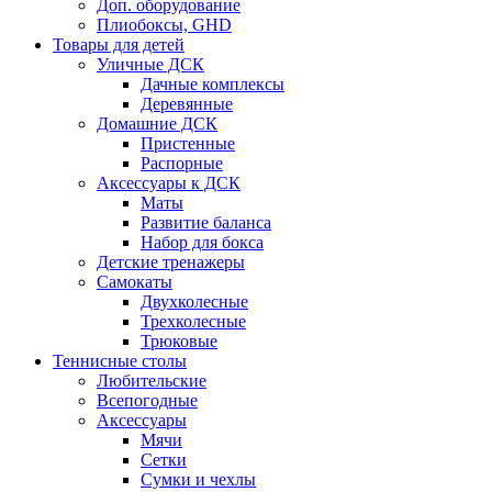
Доп. оборудование
Плиобоксы, GHD
Товары для детей
Уличные ДСК
Дачные комплексы
Деревянные
Домашние ДСК
Пристенные
Распорные
Аксесcуары к ДСК
Маты
Развитие баланса
Набор для бокса
Детские тренажеры
Самокаты
Двухколесные
Трехколесные
Трюковые
Теннисные столы
Любительские
Всепогодные
Аксессуары
Мячи
Сетки
Сумки и чехлы