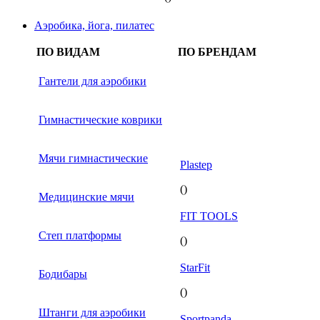
Аэробика, йога, пилатес
ПО ВИДАМ
ПО БРЕНДАМ
Гантели для аэробики
Гимнастические коврики
Мячи гимнастические
Plastep
()
Медицинские мячи
FIT TOOLS
Степ платформы
()
StarFit
Бодибары
()
Штанги для аэробики
Sportpanda