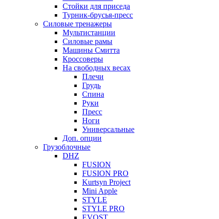
Стойки для приседа
Турник-брусья-пресс
Силовые тренажеры
Мультистанции
Силовые рамы
Машины Смитта
Кроссоверы
На свободных весах
Плечи
Грудь
Спина
Руки
Пресс
Ноги
Универсальные
Доп. опции
Грузоблочные
DHZ
FUSION
FUSION PRO
Kurtsyn Project
Mini Apple
STYLE
STYLE PRO
EVOST