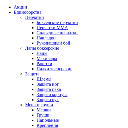
Акции
Единоборства
Перчатки
Боксерские перчатки
Перчатки ММА
Снарядные перчатки
Накладки
Рукопашный бой
Лапы боксерские
Лапы
Макивары
Ракетки
Палки тренерские
Защита
Шлемы
Защита ног
Защита паха
Защита корпуса
Защита рук
Мешки,груши
Мешки
Груши
Напольные
Крепления