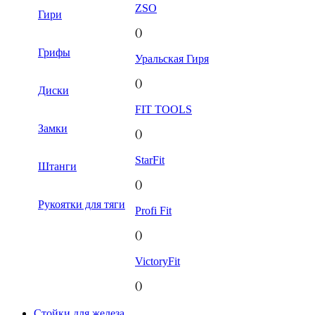
ZSO
Гири
()
Грифы
Уральская Гиря
()
Диски
FIT TOOLS
Замки
()
StarFit
Штанги
()
Рукоятки для тяги
Profi Fit
()
VictoryFit
()
Стойки для железа