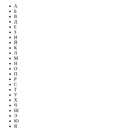
А
Б
В
Д
Е
З
И
Й
К
Л
М
Н
О
П
Р
С
Т
У
Х
Ч
Ш
Э
Ю
Я