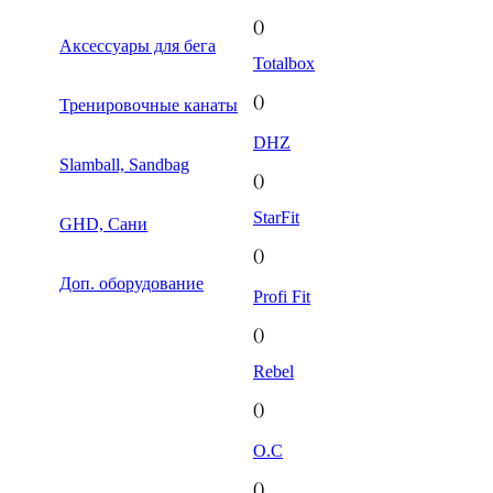
()
Аксессуары для бега
Totalbox
()
Тренировочные канаты
DHZ
Slamball, Sandbag
()
StarFit
GHD, Сани
()
Доп. оборудование
Profi Fit
()
Rebel
()
O.C
()