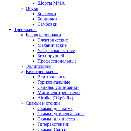
Шорты MMA
Обувь
Боксерки
Борцовки
Самбовки
Тренажеры
Беговые дорожки
Электрические
Механические
Ультракомпактные
Без поручней
Профессиональные
Эллипсоиды
Велотренажеры
Вертикальные
Горизонтальные
Сайклы, Спинбайки
Минивелотренажеры
Airbike (Эйрбайк)
Скамьи и стойки
Скамьи для жима
Скамьи универсальные
Скамьи для пресса
Гиперэкстензии
Скамьи Скотта