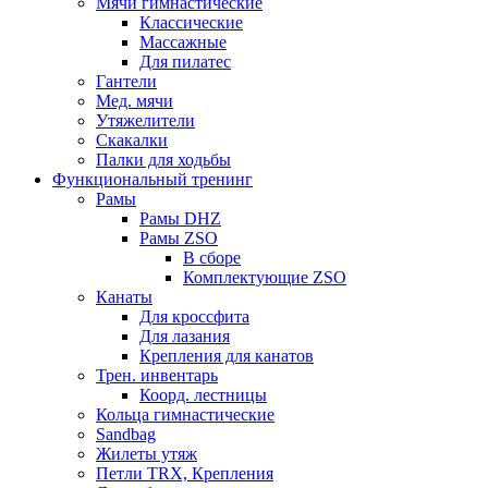
Мячи гимнастические
Классические
Массажные
Для пилатес
Гантели
Мед. мячи
Утяжелители
Скакалки
Палки для ходьбы
Функциональный тренинг
Рамы
Рамы DHZ
Рамы ZSO
В сборе
Комплектующие ZSO
Канаты
Для кроссфита
Для лазания
Крепления для канатов
Трен. инвентарь
Коорд. лестницы
Кольца гимнастические
Sandbag
Жилеты утяж
Петли TRX, Крепления