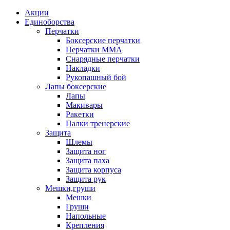
Акции
Единоборства
Перчатки
Боксерские перчатки
Перчатки ММА
Снарядные перчатки
Накладки
Рукопашный бой
Лапы боксерские
Лапы
Макивары
Ракетки
Палки тренерские
Защита
Шлемы
Защита ног
Защита паха
Защита корпуса
Защита рук
Мешки,груши
Мешки
Груши
Напольные
Крепления