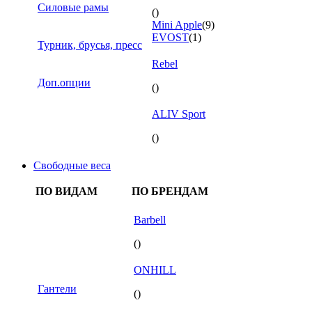
Силовые рамы
()
Mini Apple
(9)
EVOST
(1)
Турник, брусья, пресс
Rebel
Доп.опции
()
ALIV Sport
()
Свободные веса
ПО ВИДАМ
ПО БРЕНДАМ
Barbell
()
ONHILL
Гантели
()