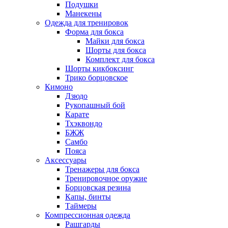
Подушки
Манекены
Одежда для тренировок
Форма для бокса
Майки для бокса
Шорты для бокса
Комплект для бокса
Шорты кикбоксинг
Трико борцовское
Кимоно
Дзюдо
Рукопашный бой
Карате
Тхэквондо
БЖЖ
Самбо
Пояса
Аксессуары
Тренажеры для бокса
Тренировочное оружие
Борцовская резина
Капы, бинты
Таймеры
Компрессионная одежда
Рашгарды