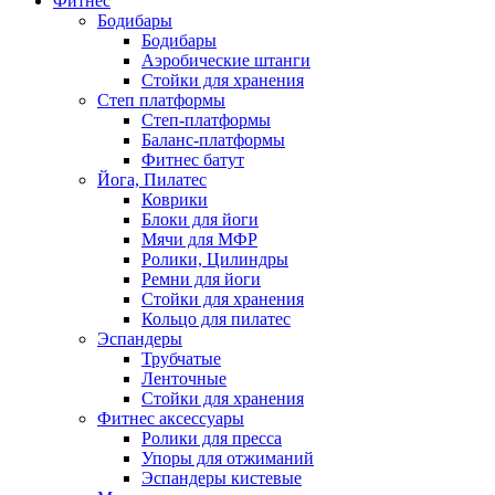
Фитнес
Бодибары
Бодибары
Аэробические штанги
Стойки для хранения
Степ платформы
Степ-платформы
Баланс-платформы
Фитнес батут
Йога, Пилатес
Коврики
Блоки для йоги
Мячи для МФР
Ролики, Цилиндры
Ремни для йоги
Стойки для хранения
Кольцо для пилатес
Эспандеры
Трубчатые
Ленточные
Стойки для хранения
Фитнес аксессуары
Ролики для пресса
Упоры для отжиманий
Эспандеры кистевые