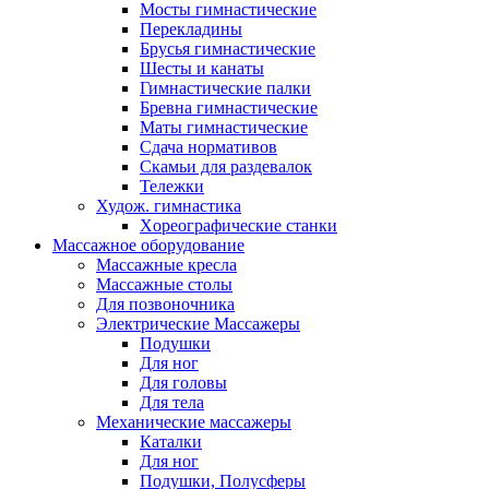
Мосты гимнастические
Перекладины
Брусья гимнастические
Шесты и канаты
Гимнастические палки
Бревна гимнастические
Маты гимнастические
Сдача нормативов
Скамьи для раздевалок
Тележки
Худож. гимнастика
Xореографические станки
Массажное оборудование
Массажные кресла
Массажные столы
Для позвоночника
Электрические Массажеры
Подушки
Для ног
Для головы
Для тела
Механические массажеры
Каталки
Для ног
Подушки, Полусферы