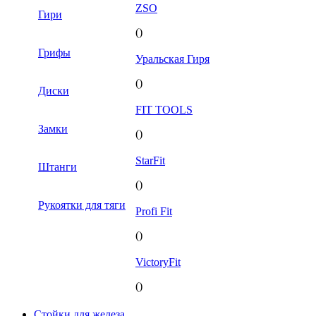
ZSO
Гири
()
Грифы
Уральская Гиря
()
Диски
FIT TOOLS
Замки
()
StarFit
Штанги
()
Рукоятки для тяги
Profi Fit
()
VictoryFit
()
Стойки для железа