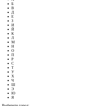
Б
В
Д
Е
З
И
Й
К
Л
М
Н
О
П
Р
С
Т
У
Х
Ч
Ш
Э
Ю
Я
Выберите город: