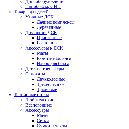
Доп. оборудование
Плиобоксы, GHD
Товары для детей
Уличные ДСК
Дачные комплексы
Деревянные
Домашние ДСК
Пристенные
Распорные
Аксесcуары к ДСК
Маты
Развитие баланса
Набор для бокса
Детские тренажеры
Самокаты
Двухколесные
Трехколесные
Трюковые
Теннисные столы
Любительские
Всепогодные
Аксессуары
Мячи
Сетки
Сумки и чехлы