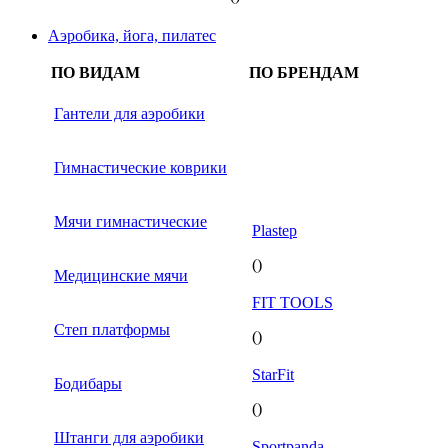
Аэробика, йога, пилатес
ПО ВИДАМ
ПО БРЕНДАМ
Гантели для аэробики
Гимнастические коврики
Мячи гимнастические
Plastep
()
Медицинские мячи
FIT TOOLS
Степ платформы
()
StarFit
Бодибары
()
Штанги для аэробики
Sportpanda