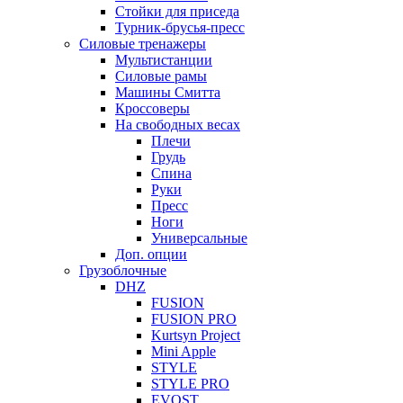
Стойки для приседа
Турник-брусья-пресс
Силовые тренажеры
Мультистанции
Силовые рамы
Машины Смитта
Кроссоверы
На свободных весах
Плечи
Грудь
Спина
Руки
Пресс
Ноги
Универсальные
Доп. опции
Грузоблочные
DHZ
FUSION
FUSION PRO
Kurtsyn Project
Mini Apple
STYLE
STYLE PRO
EVOST