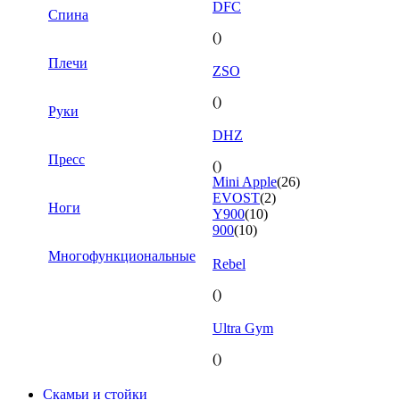
DFC
Спина
()
Плечи
ZSO
()
Руки
DHZ
Пресс
()
Mini Apple
(26)
EVOST
(2)
Ноги
Y900
(10)
900
(10)
Многофункциональные
Rebel
()
Ultra Gym
()
Скамьи и стойки