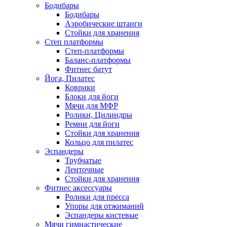
Бодибары
Бодибары
Аэробические штанги
Стойки для хранения
Степ платформы
Степ-платформы
Баланс-платформы
Фитнес батут
Йога, Пилатес
Коврики
Блоки для йоги
Мячи для МФР
Ролики, Цилиндры
Ремни для йоги
Стойки для хранения
Кольцо для пилатес
Эспандеры
Трубчатые
Ленточные
Стойки для хранения
Фитнес аксессуары
Ролики для пресса
Упоры для отжиманий
Эспандеры кистевые
Мячи гимнастические