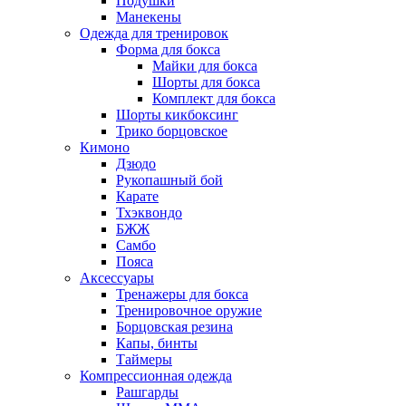
Подушки
Манекены
Одежда для тренировок
Форма для бокса
Майки для бокса
Шорты для бокса
Комплект для бокса
Шорты кикбоксинг
Трико борцовское
Кимоно
Дзюдо
Рукопашный бой
Карате
Тхэквондо
БЖЖ
Самбо
Пояса
Аксессуары
Тренажеры для бокса
Тренировочное оружие
Борцовская резина
Капы, бинты
Таймеры
Компрессионная одежда
Рашгарды