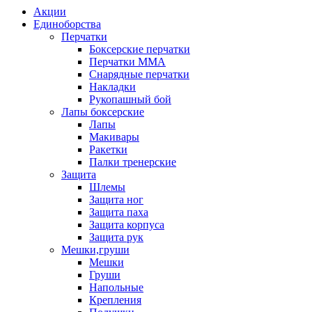
Акции
Единоборства
Перчатки
Боксерские перчатки
Перчатки ММА
Снарядные перчатки
Накладки
Рукопашный бой
Лапы боксерские
Лапы
Макивары
Ракетки
Палки тренерские
Защита
Шлемы
Защита ног
Защита паха
Защита корпуса
Защита рук
Мешки,груши
Мешки
Груши
Напольные
Крепления