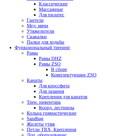
Классические
Массажные
Для пилатес
Гантели
Мед. мячи
Утяжелители
Скакалки
Палки для ходьбы
Функциональный тренинг
Рамы
Рамы DHZ
Рамы ZSO
В сборе
Комплектующие ZSO
Канаты
Для кроссфита
Для лазания
Крепления для канатов
Трен. инвентарь
Коорд. лестницы
Кольца гимнастические
Sandbag
Жилеты утяж
Петли TRX, Крепления
Доп. оборудование