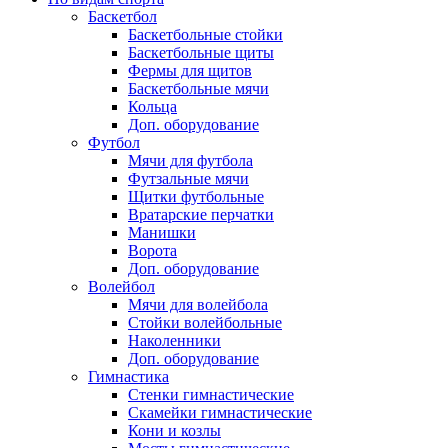
Баскетбол
Баскетбольные стойки
Баскетбольные щиты
Фермы для щитов
Баскетбольные мячи
Кольца
Доп. оборудование
Футбол
Мячи для футбола
Футзальные мячи
Щитки футбольные
Вратарские перчатки
Манишки
Ворота
Доп. оборудование
Волейбол
Мячи для волейбола
Стойки волейбольные
Наколенники
Доп. оборудование
Гимнастика
Стенки гимнастические
Скамейки гимнастические
Кони и козлы