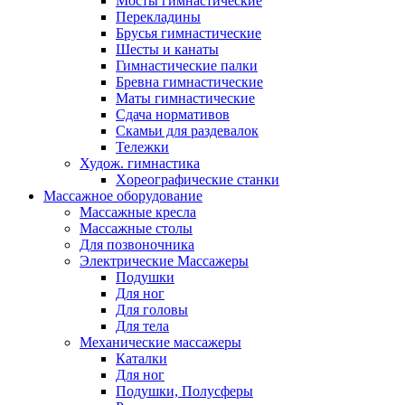
Мосты гимнастические
Перекладины
Брусья гимнастические
Шесты и канаты
Гимнастические палки
Бревна гимнастические
Маты гимнастические
Сдача нормативов
Скамьи для раздевалок
Тележки
Худож. гимнастика
Xореографические станки
Массажное оборудование
Массажные кресла
Массажные столы
Для позвоночника
Электрические Массажеры
Подушки
Для ног
Для головы
Для тела
Механические массажеры
Каталки
Для ног
Подушки, Полусферы