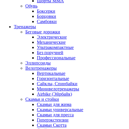
Шорты MMA
Обувь
Боксерки
Борцовки
Самбовки
Тренажеры
Беговые дорожки
Электрические
Механические
Ультракомпактные
Без поручней
Профессиональные
Эллипсоиды
Велотренажеры
Вертикальные
Горизонтальные
Сайклы, Спинбайки
Минивелотренажеры
Airbike (Эйрбайк)
Скамьи и стойки
Скамьи для жима
Скамьи универсальные
Скамьи для пресса
Гиперэкстензии
Скамьи Скотта