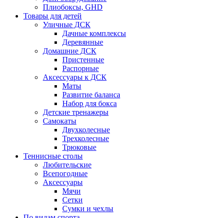
Плиобоксы, GHD
Товары для детей
Уличные ДСК
Дачные комплексы
Деревянные
Домашние ДСК
Пристенные
Распорные
Аксесcуары к ДСК
Маты
Развитие баланса
Набор для бокса
Детские тренажеры
Самокаты
Двухколесные
Трехколесные
Трюковые
Теннисные столы
Любительские
Всепогодные
Аксессуары
Мячи
Сетки
Сумки и чехлы
По видам спорта