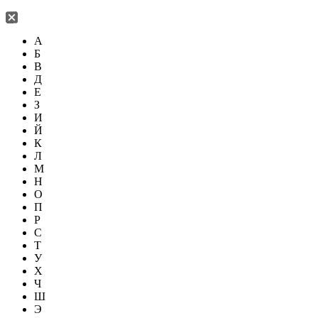
А
Б
В
Д
Е
З
И
Й
К
Л
М
Н
О
П
Р
С
Т
У
Х
Ч
Ш
Э