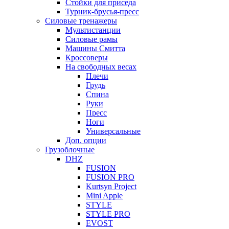
Стойки для приседа
Турник-брусья-пресс
Силовые тренажеры
Мультистанции
Силовые рамы
Машины Смитта
Кроссоверы
На свободных весах
Плечи
Грудь
Спина
Руки
Пресс
Ноги
Универсальные
Доп. опции
Грузоблочные
DHZ
FUSION
FUSION PRO
Kurtsyn Project
Mini Apple
STYLE
STYLE PRO
EVOST