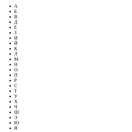
А
Б
В
Д
Е
З
И
Й
К
Л
М
Н
О
П
Р
С
Т
У
Х
Ч
Ш
Э
Ю
Я