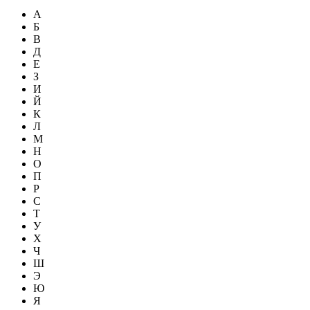
А
Б
В
Д
Е
З
И
Й
К
Л
М
Н
О
П
Р
С
Т
У
Х
Ч
Ш
Э
Ю
Я