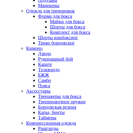
Подушки
Манекены
Одежда для тренировок
Форма для бокса
Майки для бокса
Шорты для бокса
Комплект для бокса
Шорты кикбоксинг
Трико борцовское
Кимоно
Дзюдо
Рукопашный бой
Карате
Тхэквондо
БЖЖ
Самбо
Пояса
Аксессуары
Тренажеры для бокса
Тренировочное оружие
Борцовская резина
Капы, бинты
Таймеры
Компрессионная одежда
Рашгарды