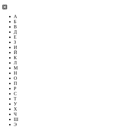
А
Б
В
Д
Е
З
И
Й
К
Л
М
Н
О
П
Р
С
Т
У
Х
Ч
Ш
Э