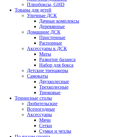
Плиобоксы, GHD
Товары для детей
Уличные ДСК
Дачные комплексы
Деревянные
Домашние ДСК
Пристенные
Распорные
Аксесcуары к ДСК
Маты
Развитие баланса
Набор для бокса
Детские тренажеры
Самокаты
Двухколесные
Трехколесные
Трюковые
Теннисные столы
Любительские
Всепогодные
Аксессуары
Мячи
Сетки
Сумки и чехлы
По видам спорта