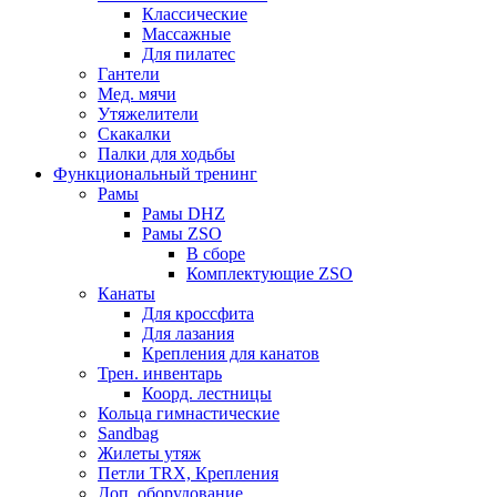
Классические
Массажные
Для пилатес
Гантели
Мед. мячи
Утяжелители
Скакалки
Палки для ходьбы
Функциональный тренинг
Рамы
Рамы DHZ
Рамы ZSO
В сборе
Комплектующие ZSO
Канаты
Для кроссфита
Для лазания
Крепления для канатов
Трен. инвентарь
Коорд. лестницы
Кольца гимнастические
Sandbag
Жилеты утяж
Петли TRX, Крепления
Доп. оборудование