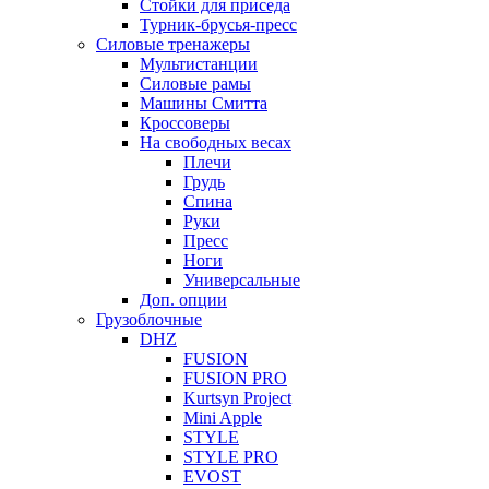
Стойки для приседа
Турник-брусья-пресс
Силовые тренажеры
Мультистанции
Силовые рамы
Машины Смитта
Кроссоверы
На свободных весах
Плечи
Грудь
Спина
Руки
Пресс
Ноги
Универсальные
Доп. опции
Грузоблочные
DHZ
FUSION
FUSION PRO
Kurtsyn Project
Mini Apple
STYLE
STYLE PRO
EVOST