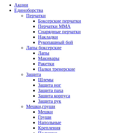
Акции
Единоборства
Перчатки
Боксерские перчатки
Перчатки ММА
Снарядные перчатки
Накладки
Рукопашный бой
Лапы боксерские
Лапы
Макивары
Ракетки
Палки тренерские
Защита
Шлемы
Защита ног
Защита паха
Защита корпуса
Защита рук
Мешки,груши
Мешки
Груши
Напольные
Крепления