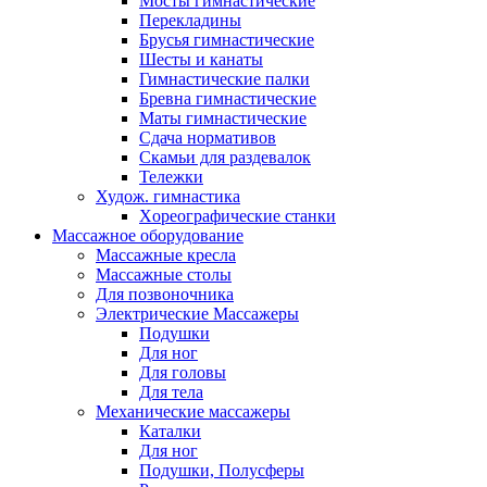
Мосты гимнастические
Перекладины
Брусья гимнастические
Шесты и канаты
Гимнастические палки
Бревна гимнастические
Маты гимнастические
Сдача нормативов
Скамьи для раздевалок
Тележки
Худож. гимнастика
Xореографические станки
Массажное оборудование
Массажные кресла
Массажные столы
Для позвоночника
Электрические Массажеры
Подушки
Для ног
Для головы
Для тела
Механические массажеры
Каталки
Для ног
Подушки, Полусферы