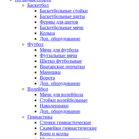
Баскетбол
Баскетбольные стойки
Баскетбольные щиты
Фермы для щитов
Баскетбольные мячи
Кольца
Доп. оборудование
Футбол
Мячи для футбола
Футзальные мячи
Щитки футбольные
Вратарские перчатки
Манишки
Ворота
Доп. оборудование
Волейбол
Мячи для волейбола
Стойки волейбольные
Наколенники
Доп. оборудование
Гимнастика
Стенки гимнастические
Скамейки гимнастические
Кони и козлы