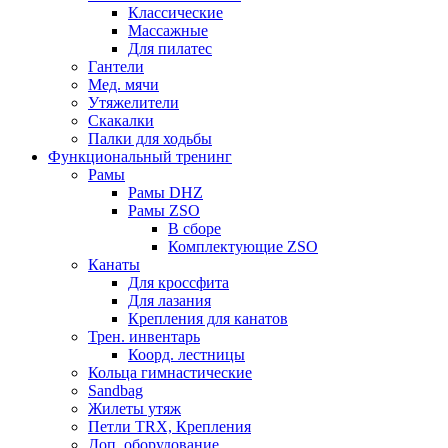
Классические
Массажные
Для пилатес
Гантели
Мед. мячи
Утяжелители
Скакалки
Палки для ходьбы
Функциональный тренинг
Рамы
Рамы DHZ
Рамы ZSO
В сборе
Комплектующие ZSO
Канаты
Для кроссфита
Для лазания
Крепления для канатов
Трен. инвентарь
Коорд. лестницы
Кольца гимнастические
Sandbag
Жилеты утяж
Петли TRX, Крепления
Доп. оборудование