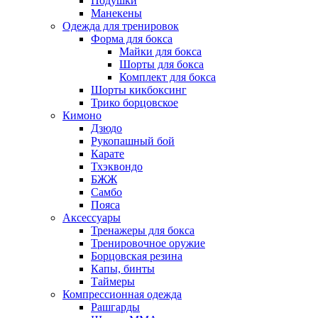
Подушки
Манекены
Одежда для тренировок
Форма для бокса
Майки для бокса
Шорты для бокса
Комплект для бокса
Шорты кикбоксинг
Трико борцовское
Кимоно
Дзюдо
Рукопашный бой
Карате
Тхэквондо
БЖЖ
Самбо
Пояса
Аксессуары
Тренажеры для бокса
Тренировочное оружие
Борцовская резина
Капы, бинты
Таймеры
Компрессионная одежда
Рашгарды