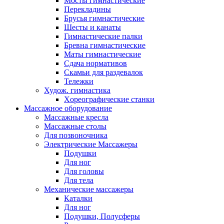
Мосты гимнастические
Перекладины
Брусья гимнастические
Шесты и канаты
Гимнастические палки
Бревна гимнастические
Маты гимнастические
Сдача нормативов
Скамьи для раздевалок
Тележки
Худож. гимнастика
Xореографические станки
Массажное оборудование
Массажные кресла
Массажные столы
Для позвоночника
Электрические Массажеры
Подушки
Для ног
Для головы
Для тела
Механические массажеры
Каталки
Для ног
Подушки, Полусферы