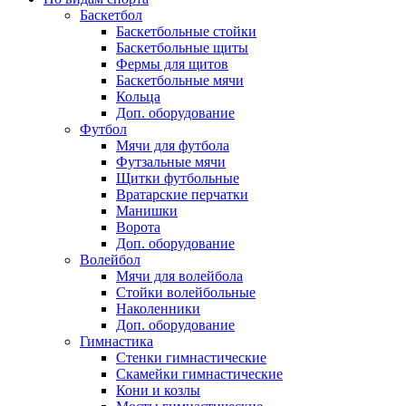
Баскетбол
Баскетбольные стойки
Баскетбольные щиты
Фермы для щитов
Баскетбольные мячи
Кольца
Доп. оборудование
Футбол
Мячи для футбола
Футзальные мячи
Щитки футбольные
Вратарские перчатки
Манишки
Ворота
Доп. оборудование
Волейбол
Мячи для волейбола
Стойки волейбольные
Наколенники
Доп. оборудование
Гимнастика
Стенки гимнастические
Скамейки гимнастические
Кони и козлы