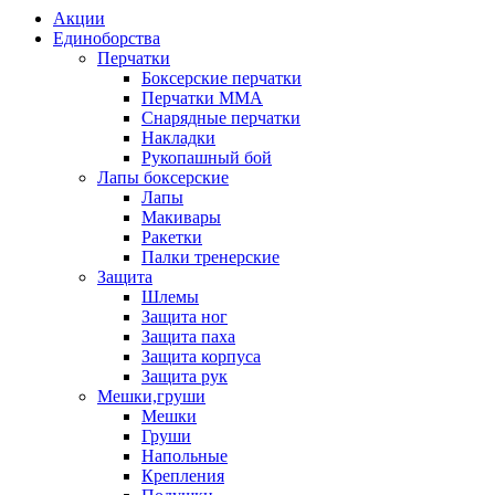
Акции
Единоборства
Перчатки
Боксерские перчатки
Перчатки ММА
Снарядные перчатки
Накладки
Рукопашный бой
Лапы боксерские
Лапы
Макивары
Ракетки
Палки тренерские
Защита
Шлемы
Защита ног
Защита паха
Защита корпуса
Защита рук
Мешки,груши
Мешки
Груши
Напольные
Крепления