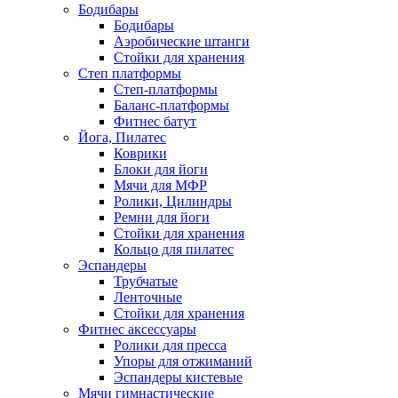
Бодибары
Бодибары
Аэробические штанги
Стойки для хранения
Степ платформы
Степ-платформы
Баланс-платформы
Фитнес батут
Йога, Пилатес
Коврики
Блоки для йоги
Мячи для МФР
Ролики, Цилиндры
Ремни для йоги
Стойки для хранения
Кольцо для пилатес
Эспандеры
Трубчатые
Ленточные
Стойки для хранения
Фитнес аксессуары
Ролики для пресса
Упоры для отжиманий
Эспандеры кистевые
Мячи гимнастические