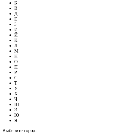
Б
В
Д
Е
З
И
Й
К
Л
М
Н
О
П
Р
С
Т
У
Х
Ч
Ш
Э
Ю
Я
Выберите город: