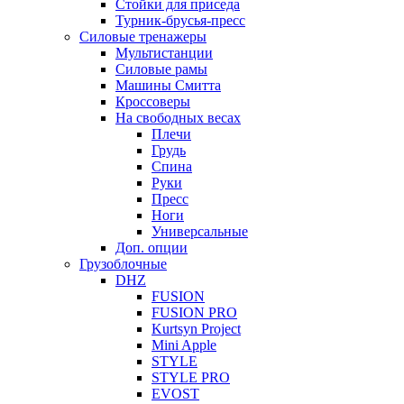
Стойки для приседа
Турник-брусья-пресс
Силовые тренажеры
Мультистанции
Силовые рамы
Машины Смитта
Кроссоверы
На свободных весах
Плечи
Грудь
Спина
Руки
Пресс
Ноги
Универсальные
Доп. опции
Грузоблочные
DHZ
FUSION
FUSION PRO
Kurtsyn Project
Mini Apple
STYLE
STYLE PRO
EVOST