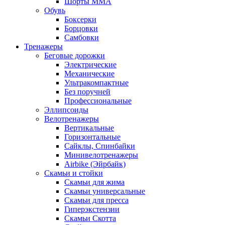
Шорты MMA
Обувь
Боксерки
Борцовки
Самбовки
Тренажеры
Беговые дорожки
Электрические
Механические
Ультракомпактные
Без поручней
Профессиональные
Эллипсоиды
Велотренажеры
Вертикальные
Горизонтальные
Сайклы, Спинбайки
Минивелотренажеры
Airbike (Эйрбайк)
Скамьи и стойки
Скамьи для жима
Скамьи универсальные
Скамьи для пресса
Гиперэкстензии
Скамьи Скотта