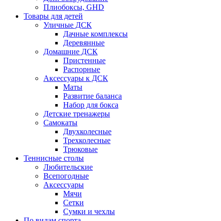
Плиобоксы, GHD
Товары для детей
Уличные ДСК
Дачные комплексы
Деревянные
Домашние ДСК
Пристенные
Распорные
Аксесcуары к ДСК
Маты
Развитие баланса
Набор для бокса
Детские тренажеры
Самокаты
Двухколесные
Трехколесные
Трюковые
Теннисные столы
Любительские
Всепогодные
Аксессуары
Мячи
Сетки
Сумки и чехлы
По видам спорта