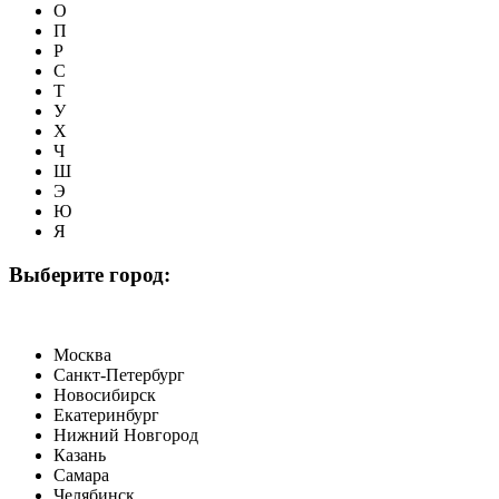
О
П
Р
С
Т
У
Х
Ч
Ш
Э
Ю
Я
Выберите город:
Москва
Санкт-Петербург
Новосибирск
Екатеринбург
Нижний Новгород
Казань
Самара
Челябинск