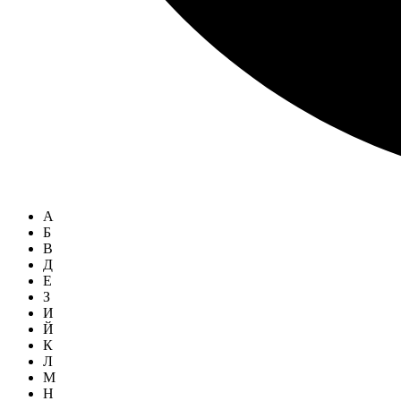
А
Б
В
Д
Е
З
И
Й
К
Л
М
Н